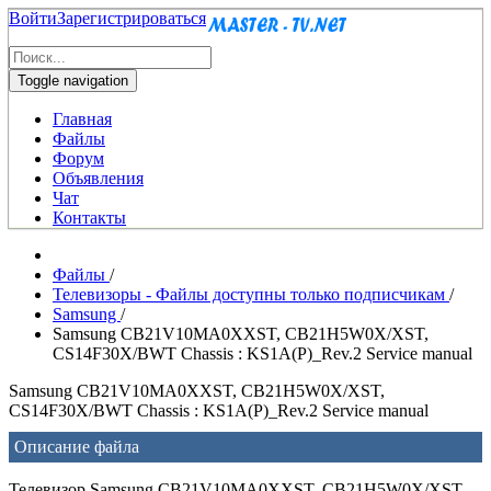
Войти
Зарегистрироваться
Toggle navigation
Главная
Файлы
Форум
Объявления
Чат
Контакты
Файлы
/
Телевизоры - Файлы доступны только подписчикам
/
Samsung
/
Samsung CB21V10MA0XXST, CB21H5W0X/XST,
CS14F30X/BWT Chassis : KS1A(P)_Rev.2 Service manual
Samsung CB21V10MA0XXST, CB21H5W0X/XST,
CS14F30X/BWT Chassis : KS1A(P)_Rev.2 Service manual
Описание файла
Телевизор Samsung CB21V10MA0XXST, CB21H5W0X/XST,