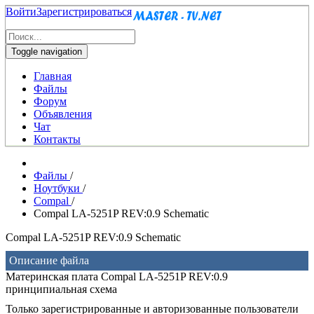
Войти
Зарегистрироваться
Toggle navigation
Главная
Файлы
Форум
Объявления
Чат
Контакты
Файлы
/
Ноутбуки
/
Compal
/
Compal LA-5251P REV:0.9 Schematic
Compal LA-5251P REV:0.9 Schematic
Описание файла
Материнская плата Compal LA-5251P REV:0.9
принципиальная схема
Только зарегистрированные и авторизованные пользователи