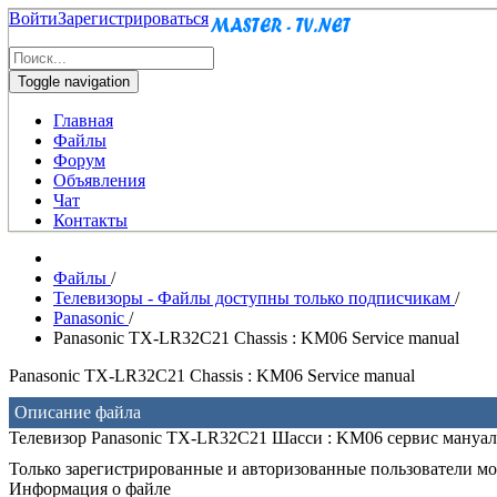
Войти
Зарегистрироваться
Toggle navigation
Главная
Файлы
Форум
Объявления
Чат
Контакты
Файлы
/
Телевизоры - Файлы доступны только подписчикам
/
Panasonic
/
Panasonic TX-LR32C21 Chassis : KM06 Service manual
Panasonic TX-LR32C21 Chassis : KM06 Service manual
Описание файла
Телевизор Panasonic TX-LR32C21 Шасси : KM06 сервис мануал
Только зарегистрированные и авторизованные пользователи мог
Информация о файле