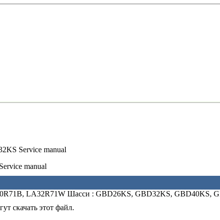
KS Service manual
rvice manual
LA40R71B, LA32R71W Шасси : GBD26KS, GBD32KS, GBD40KS,
ут скачать этот файл.