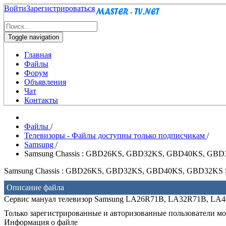
Войти
Зарегистрироваться
Toggle navigation
Главная
Файлы
Форум
Объявления
Чат
Контакты
Файлы
/
Телевизоры - Файлы доступны только подписчикам
/
Samsung
/
Samsung Chassis : GBD26KS, GBD32KS, GBD40KS, GBD32
Samsung Chassis : GBD26KS, GBD32KS, GBD40KS, GBD32KS Se
Описание файла
Сервис мануал телевизор Samsung LA26R71B, LA32R71B, 
Только зарегистрированные и авторизованные пользователи мог
Информация о файле