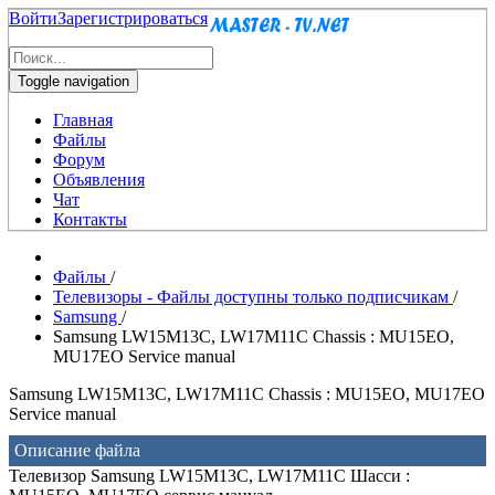
Войти
Зарегистрироваться
Toggle navigation
Главная
Файлы
Форум
Объявления
Чат
Контакты
Файлы
/
Телевизоры - Файлы доступны только подписчикам
/
Samsung
/
Samsung LW15M13C, LW17M11C Chassis : MU15EO,
MU17EO Service manual
Samsung LW15M13C, LW17M11C Chassis : MU15EO, MU17EO
Service manual
Описание файла
Телевизор Samsung LW15M13C, LW17M11C Шасси :