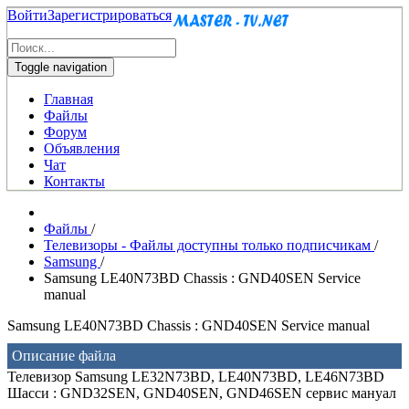
Войти
Зарегистрироваться
Toggle navigation
Главная
Файлы
Форум
Объявления
Чат
Контакты
Файлы
/
Телевизоры - Файлы доступны только подписчикам
/
Samsung
/
Samsung LE40N73BD Chassis : GND40SEN Service
manual
Samsung LE40N73BD Chassis : GND40SEN Service manual
Описание файла
Телевизор Samsung LE32N73BD, LE40N73BD, LE46N73BD
Шасси : GND32SEN, GND40SEN, GND46SEN сервис мануал