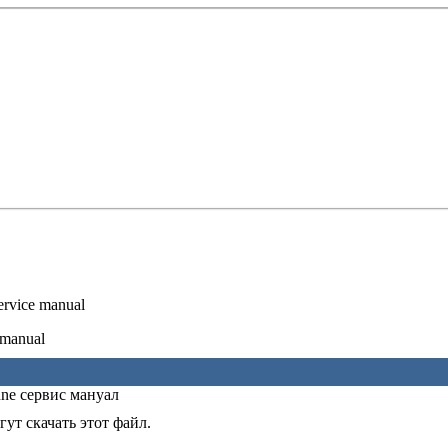
rvice manual
manual
e сервис мануал
ут скачать этот файл.