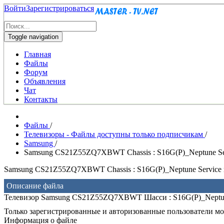
Войти
Зарегистрироваться
Toggle navigation
Главная
Файлы
Форум
Объявления
Чат
Контакты
Файлы
/
Телевизоры - Файлы доступны только подписчикам
/
Samsung
/
Samsung CS21Z55ZQ7XBWT Chassis : S16G(P)_Neptune Se
Samsung CS21Z55ZQ7XBWT Chassis : S16G(P)_Neptune Service 
Описание файла
Телевизор Samsung CS21Z55ZQ7XBWT Шасси : S16G(P)_Neptun
Только зарегистрированные и авторизованные пользователи мог
Информация о файле