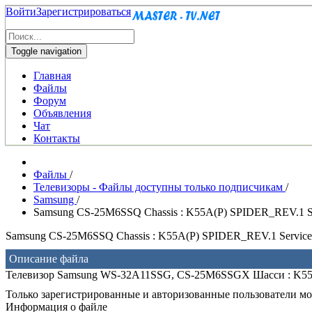
Войти
Зарегистрироваться
Toggle navigation
Главная
Файлы
Форум
Объявления
Чат
Контакты
Файлы
/
Телевизоры - Файлы доступны только подписчикам
/
Samsung
/
Samsung CS-25M6SSQ Chassis : K55A(P) SPIDER_REV.1 Se
Samsung CS-25M6SSQ Chassis : K55A(P) SPIDER_REV.1 Service
Описание файла
Телевизор Samsung WS-32A11SSG, CS-25M6SSGX Шасси : K55
Только зарегистрированные и авторизованные пользователи мог
Информация о файле