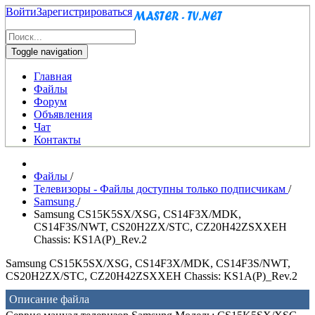
Войти
Зарегистрироваться
Toggle navigation
Главная
Файлы
Форум
Объявления
Чат
Контакты
Файлы
/
Телевизоры - Файлы доступны только подписчикам
/
Samsung
/
Samsung CS15K5SX/XSG, CS14F3X/MDK,
CS14F3S/NWT, CS20H2ZX/STC, CZ20H42ZSXXEH
Chassis: KS1A(P)_Rev.2
Samsung CS15K5SX/XSG, CS14F3X/MDK, CS14F3S/NWT,
CS20H2ZX/STC, CZ20H42ZSXXEH Chassis: KS1A(P)_Rev.2
Описание файла