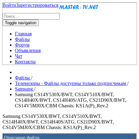
Войти
Зарегистрироваться
Toggle navigation
Главная
Файлы
Форум
Объявления
Чат
Контакты
Файлы
/
Телевизоры - Файлы доступны только подписчикам
/
Samsung
/
Samsung CS14Y530X/BWT, CS14Y510X/BWT,
CS14H40X/BWT, CS14H40S/ATG, CS21D90X/BWT,
CS14V5MJ0X/CBM Chassis: KS1A(P)_Rev.2
Samsung CS14Y530X/BWT, CS14Y510X/BWT,
CS14H40X/BWT, CS14H40S/ATG, CS21D90X/BWT,
CS14V5MJ0X/CBM Chassis: KS1A(P)_Rev.2
Описание файла