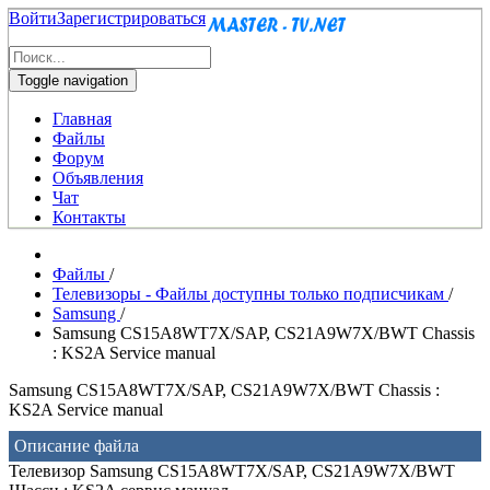
Войти
Зарегистрироваться
Toggle navigation
Главная
Файлы
Форум
Объявления
Чат
Контакты
Файлы
/
Телевизоры - Файлы доступны только подписчикам
/
Samsung
/
Samsung CS15A8WT7X/SAP, CS21A9W7X/BWT Chassis
: KS2A Service manual
Samsung CS15A8WT7X/SAP, CS21A9W7X/BWT Chassis :
KS2A Service manual
Описание файла
Телевизор Samsung CS15A8WT7X/SAP, CS21A9W7X/BWT