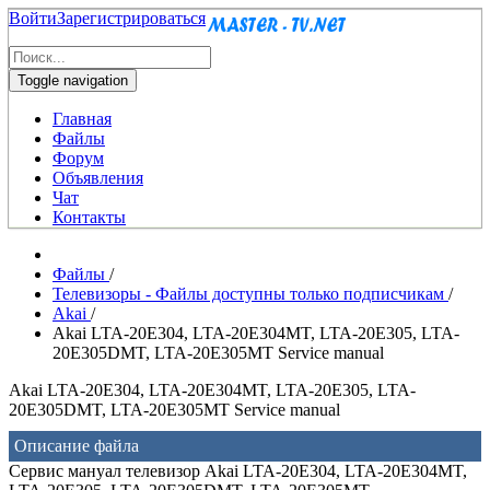
Войти
Зарегистрироваться
Toggle navigation
Главная
Файлы
Форум
Объявления
Чат
Контакты
Файлы
/
Телевизоры - Файлы доступны только подписчикам
/
Akai
/
Akai LTA-20E304, LTA-20E304MT, LTA-20E305, LTA-
20E305DMT, LTA-20E305MT Service manual
Akai LTA-20E304, LTA-20E304MT, LTA-20E305, LTA-
20E305DMT, LTA-20E305MT Service manual
Описание файла
Сервис мануал телевизор Akai LTA-20E304, LTA-20E304MT,