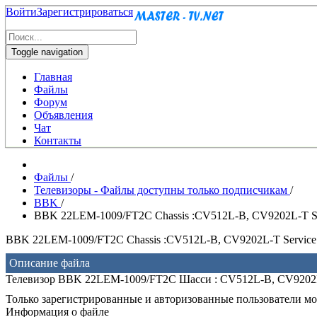
Войти
Зарегистрироваться
Toggle navigation
Главная
Файлы
Форум
Объявления
Чат
Контакты
Файлы
/
Телевизоры - Файлы доступны только подписчикам
/
BBK
/
BBK 22LEM-1009/FT2C Chassis :CV512L-B, CV9202L-T Se
BBK 22LEM-1009/FT2C Chassis :CV512L-B, CV9202L-T Service
Описание файла
Телевизор BBK 22LEM-1009/FT2C Шасси : CV512L-B, CV9202L
Только зарегистрированные и авторизованные пользователи мог
Информация о файле