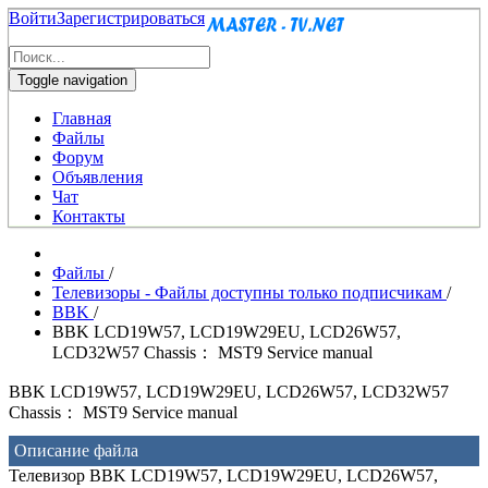
Войти
Зарегистрироваться
Toggle navigation
Главная
Файлы
Форум
Объявления
Чат
Контакты
Файлы
/
Телевизоры - Файлы доступны только подписчикам
/
BBK
/
BBK LCD19W57, LCD19W29EU, LCD26W57,
LCD32W57 Chassis： MST9 Service manual
BBK LCD19W57, LCD19W29EU, LCD26W57, LCD32W57
Chassis： MST9 Service manual
Описание файла
Телевизор BBK LCD19W57, LCD19W29EU, LCD26W57,