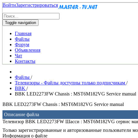
Войти
Зарегистрироваться
Toggle navigation
Главная
Файлы
Форум
Объявления
Чат
Контакты
Файлы
/
Телевизоры - Файлы доступны только подписчикам
/
BBK
/
BBK LED2273FW Chassis : MST6M182VG Service manual
BBK LED2273FW Chassis : MST6M182VG Service manual
Описание файла
Телевизор BBK LED2273FW Шасси : MST6M182VG сервис ма
Только зарегистрированные и авторизованные пользователи мог
Информация о файле