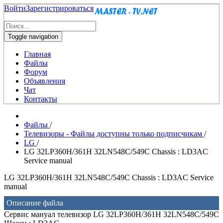
Войти
Зарегистрироваться
Toggle navigation
Главная
Файлы
Форум
Объявления
Чат
Контакты
Файлы
/
Телевизоры - Файлы доступны только подписчикам
/
LG
/
LG 32LP360H/361H 32LN548C/549C Chassis : LD3AC
Service manual
LG 32LP360H/361H 32LN548C/549C Chassis : LD3AC Service
manual
Описание файла
Сервис мануал телевизор LG 32LP360H/361H 32LN548C/549C