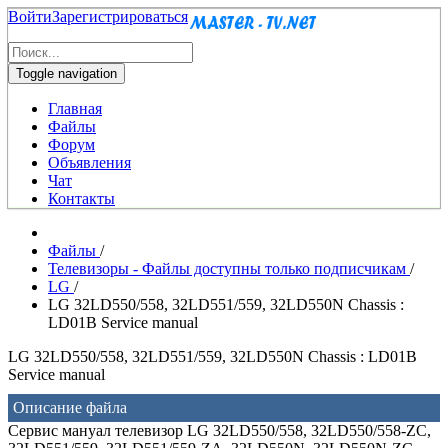
Войти
Зарегистрироваться
Toggle navigation
Главная
Файлы
Форум
Объявления
Чат
Контакты
Файлы
/
Телевизоры - Файлы доступны только подписчикам
/
LG
/
LG 32LD550/558, 32LD551/559, 32LD550N Chassis :
LD01B Service manual
LG 32LD550/558, 32LD551/559, 32LD550N Chassis : LD01B
Service manual
Описание файла
Сервис мануал телевизор LG 32LD550/558, 32LD550/558-ZC,