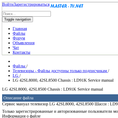
Войти
Зарегистрироваться
Toggle navigation
Главная
Файлы
Форум
Объявления
Чат
Контакты
Файлы
/
Телевизоры - Файлы доступны только подписчикам
/
LG
/
LG 42SL8000, 42SL8500 Chassis : LD91K Service manual
LG 42SL8000, 42SL8500 Chassis : LD91K Service manual
Описание файла
Сервис мануал телевизор LG 42SL8000, 42SL8500 Шасси : LD
Только зарегистрированные и авторизованные пользователи мог
Информация о файле