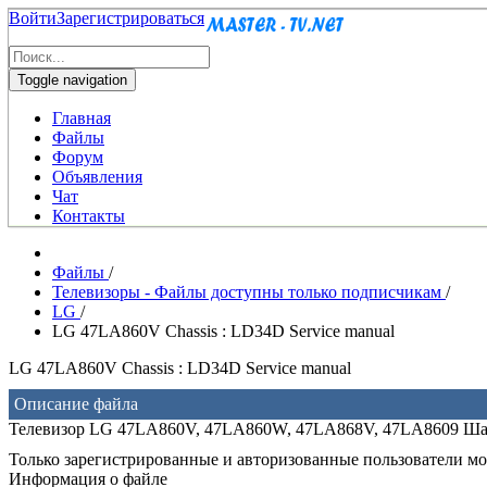
Войти
Зарегистрироваться
Toggle navigation
Главная
Файлы
Форум
Объявления
Чат
Контакты
Файлы
/
Телевизоры - Файлы доступны только подписчикам
/
LG
/
LG 47LA860V Chassis : LD34D Service manual
LG 47LA860V Chassis : LD34D Service manual
Описание файла
Телевизор LG 47LA860V, 47LA860W, 47LA868V, 47LA8609 Шас
Только зарегистрированные и авторизованные пользователи мог
Информация о файле