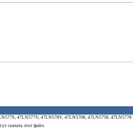
LN577S, 47LN577V, 47LN578V, 47LN5708, 47LN5758, 47LN5778 
ут скачать этот файл.