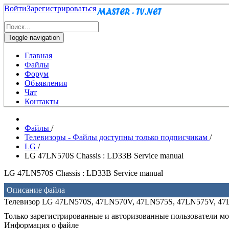
Войти
Зарегистрироваться
Toggle navigation
Главная
Файлы
Форум
Объявления
Чат
Контакты
Файлы
/
Телевизоры - Файлы доступны только подписчикам
/
LG
/
LG 47LN570S Chassis : LD33B Service manual
LG 47LN570S Chassis : LD33B Service manual
Описание файла
Телевизор LG 47LN570S, 47LN570V, 47LN575S, 47LN575V, 47
Только зарегистрированные и авторизованные пользователи мог
Информация о файле