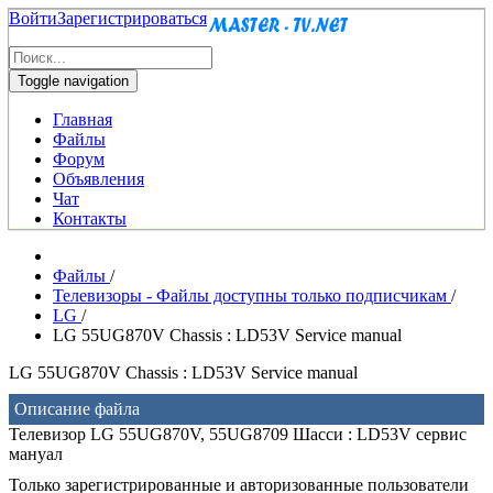
Войти
Зарегистрироваться
Toggle navigation
Главная
Файлы
Форум
Объявления
Чат
Контакты
Файлы
/
Телевизоры - Файлы доступны только подписчикам
/
LG
/
LG 55UG870V Chassis : LD53V Service manual
LG 55UG870V Chassis : LD53V Service manual
Описание файла
Телевизор LG 55UG870V, 55UG8709 Шасси : LD53V сервис
мануал
Только зарегистрированные и авторизованные пользователи