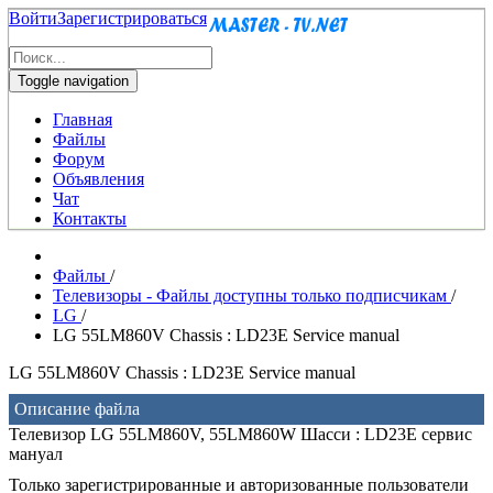
Войти
Зарегистрироваться
Toggle navigation
Главная
Файлы
Форум
Объявления
Чат
Контакты
Файлы
/
Телевизоры - Файлы доступны только подписчикам
/
LG
/
LG 55LM860V Chassis : LD23E Service manual
LG 55LM860V Chassis : LD23E Service manual
Описание файла
Телевизор LG 55LM860V, 55LM860W Шасси : LD23E сервис
мануал
Только зарегистрированные и авторизованные пользователи