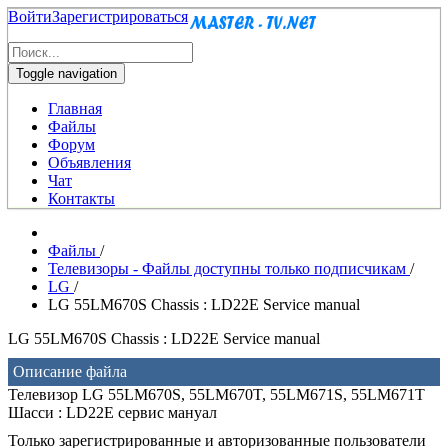
Войти
Зарегистрироваться
Toggle navigation
Главная
Файлы
Форум
Объявления
Чат
Контакты
Файлы
/
Телевизоры - Файлы доступны только подписчикам
/
LG
/
LG 55LM670S Chassis : LD22E Service manual
LG 55LM670S Chassis : LD22E Service manual
Описание файла
Телевизор LG 55LM670S, 55LM670T, 55LM671S, 55LM671T
Шасси : LD22E сервис мануал
Только зарегистрированные и авторизованные пользователи