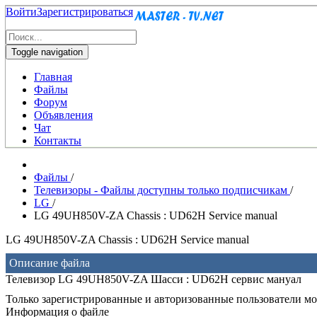
Войти
Зарегистрироваться
Toggle navigation
Главная
Файлы
Форум
Объявления
Чат
Контакты
Файлы
/
Телевизоры - Файлы доступны только подписчикам
/
LG
/
LG 49UH850V-ZA Chassis : UD62H Service manual
LG 49UH850V-ZA Chassis : UD62H Service manual
Описание файла
Телевизор LG 49UH850V-ZA Шасси : UD62H сервис мануал
Только зарегистрированные и авторизованные пользователи мог
Информация о файле