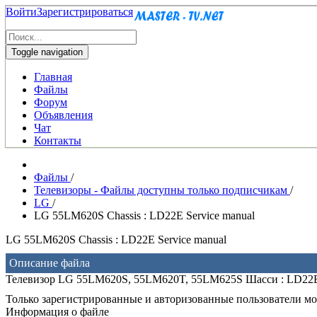
Войти
Зарегистрироваться
Toggle navigation
Главная
Файлы
Форум
Объявления
Чат
Контакты
Файлы
/
Телевизоры - Файлы доступны только подписчикам
/
LG
/
LG 55LM620S Chassis : LD22E Service manual
LG 55LM620S Chassis : LD22E Service manual
Описание файла
Телевизор LG 55LM620S, 55LM620T, 55LM625S Шасси : LD22E
Только зарегистрированные и авторизованные пользователи мог
Информация о файле