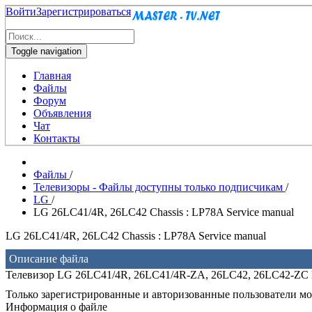
Войти
Зарегистрироваться
Toggle navigation
Главная
Файлы
Форум
Объявления
Чат
Контакты
Файлы
/
Телевизоры - Файлы доступны только подписчикам
/
LG
/
LG 26LC41/4R, 26LC42 Chassis : LP78A Service manual
LG 26LC41/4R, 26LC42 Chassis : LP78A Service manual
Описание файла
Телевизор LG 26LC41/4R, 26LC41/4R-ZA, 26LC42, 26LC42-ZC 
Только зарегистрированные и авторизованные пользователи мог
Информация о файле