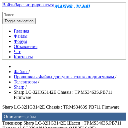
Войти
Зарегистрироваться
Toggle navigation
Главная
Файлы
Форум
Объявления
Чат
Контакты
Файлы
/
Прошивки - Файлы доступны только подписчикам
/
Телевизоры
/
Sharp
/
Sharp LC-32HG3142E Chassis : TP.MS3463S.PB711
Firmware
Sharp LC-32HG3142E Chassis : TP.MS3463S.PB711 Firmware
Описание файла
Телевизор Sharp LC-32HG3142E Шасси : TP.MS3463S.PB711