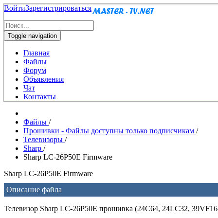
Войти
Зарегистрироваться
Toggle navigation
Главная
Файлы
Форум
Объявления
Чат
Контакты
Файлы
/
Прошивки - Файлы доступны только подписчикам
/
Телевизоры
/
Sharp
/
Sharp LC-26P50E Firmware
Sharp LC-26P50E Firmware
Описание файла
Телевизор Sharp LC-26P50E прошивка (24C64, 24LC32, 39VF16