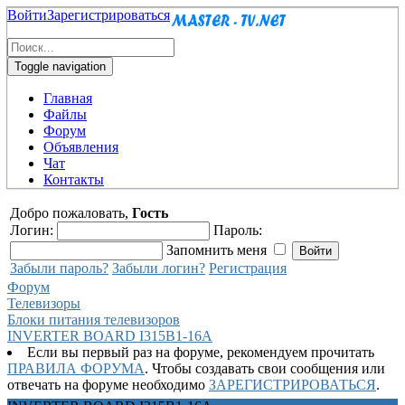
Войти
Зарегистрироваться
Toggle navigation
Главная
Файлы
Форум
Объявления
Чат
Контакты
Добро пожаловать,
Гость
Логин:
Пароль:
Запомнить меня
Забыли пароль?
Забыли логин?
Регистрация
Форум
Телевизоры
Блоки питания телевизоров
INVERTER BOARD I315B1-16A
Если вы первый раз на форуме, рекомендуем прочитать
ПРАВИЛА ФОРУМА
. Чтобы создавать свои сообщения или
отвечать на форуме необходимо
ЗАРЕГИСТРИРОВАТЬСЯ
.