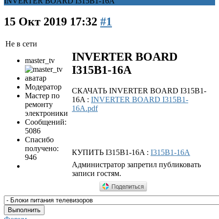
INVERTER BOARD I315B1-16A
15 Окт 2019 17:32
#1
Не в сети
INVERTER BOARD
master_tv
I315B1-16A
Модератор
СКАЧАТЬ INVERTER BOARD I315B1-
Мастер по
16A :
INVERTER BOARD I315B1-
ремонту
16A.pdf
электроники
Сообщений:
5086
Спасибо
получено:
КУПИТЬ I315B1-16A :
I315B1-16A
946
Администратор запретил публиковать
записи гостям.