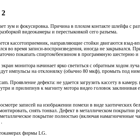
 2
т зум и фокусировка. Причина в плохом контакте шлейфа с раз
разборкой видеокамеры и перестыковкой сего разъема.
ается кассетоприемник, направляющие стойки двигаются взад-вп
лся во время записи-воспроизведения, иногда не закрывался. Пр
статочно покапать спиртом/бензином в программную шестерню и п
экран монитора начинает ярко светиться с обратным ходом луча
идут импульсы на отклонялку (обычно 80 мкф), промыть под ним 
 Проявление дефекта: не удается загрузить кассету в камеру. (
утри и прилипнув к магниту мотора видео головок заклинивая е
мотре записей на изображении помехи в виде хаотических белы
демонтировать, снять тонвал. Дефект в металлическом покрытии р
тся металлическое покрытие полностью (включая намагниченные ча
.
деокамерах фирмы LG.