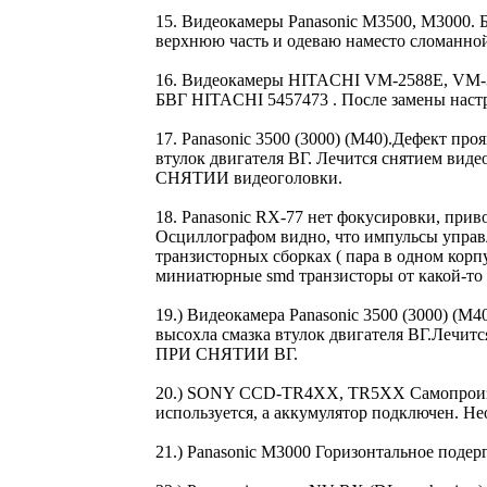
15. Видеокамеры Panasonic M3500, M3000. Б
верхнюю часть и одеваю наместо сломанной
16. Видеокамеры HITACHI VM-2588E, VM-35
БВГ HITACHI 5457473 . После замены настр
17. Panasonic 3500 (3000) (M40).Дефект пр
втулок двигателя ВГ. Лечится снятием в
СНЯТИИ видеоголовки.
18. Panasonic RX-77 нет фокусировки, прив
Осциллографом видно, что импульсы управл
транзисторных сборках ( пара в одном корп
миниатюрные smd транзисторы от какой-то 
19.) Видеокамера Panasonic 3500 (3000) (M
высохла смазка втулок двигателя ВГ.Лечи
ПРИ СНЯТИИ ВГ.
20.) SONY CCD-TR4XX, TR5XX Самопроизволь
используется, а аккумулятор подключен. Н
21.) Panasonic M3000 Горизонтальное поде