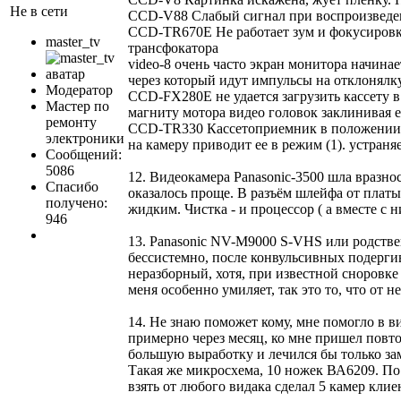
Не в сети
CCD-V88 Слабый сигнал при воспроизведени
CCD-TR670E Не работает зум и фокусировка
master_tv
трансфокатора
video-8 очень часто экран монитора начина
через который идут импульсы на отклонялку
Модератор
CCD-FX280E не удается загрузить кассету в
Мастер по
магниту мотора видео головок заклинивая 
ремонту
CCD-TR330 Кассетоприемник в положении ej
электроники
на камеру приводит ее в режим (1). устран
Сообщений:
5086
12. Видеокамера Panasonic-3500 шла вразно
Спасибо
оказалось проще. В разъём шлейфа от платы
получено:
жидким. Чистка - и процессор ( а вместе с 
946
13. Panasonic NV-M9000 S-VHS или родств
бессистемно, после конвульсивных поде
неразборный, хотя, при известной сноровк
меня особенно умиляет, так это то, что от н
14. Не знаю поможет кому, мне помогло в в
примерно через месяц, ко мне пришел повто
большую выработку и лечился бы только за
Такая же микросхема, 10 ножек ВА6209. По 
взять от любого видака сделал 5 камер кли