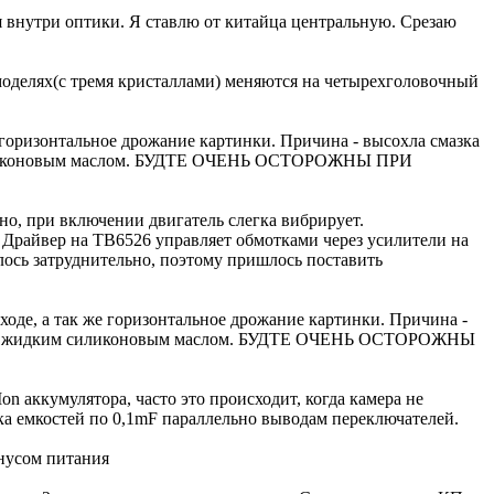
ня внутри оптики. Я ставлю от китайца центральную. Срезаю
делях(с тремя кристаллами) меняются на четырехголовочный
е горизонтальное дрожание картинки. Причина - высохла смазка
им силиконовым маслом. БУДТЕ ОЧЕНЬ ОСТОРОЖНЫ ПРИ
дно, при включении двигатель слегка вибрирует.
. Драйвер на TB6526 управляет обмотками через усилители на
алось затруднительно, поэтому пришлось поставить
ходе, а так же горизонтальное дрожание картинки. Причина -
к и оси жидким силиконовым маслом. БУДТЕ ОЧЕНЬ ОСТОРОЖНЫ
аккумулятора, часто это происходит, когда камера не
ка емкостей по 0,1mF параллельно выводам переключателей.
инусом питания