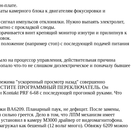
н-плате.
аты камерного блока к двигателям фокусировки и
о сигнал импульсов отклонялки. Нужно выпаять электролит,
ратно с прокладкой слюды.
творачивается винт крепящий монитор изнутри и прилипнув к
овок.
е положение (например стоп) с последующей подачей питания
было на процессор управления, действительная причина
попало что-то не слишком диэлектрическое и поначалу бывшее
 режима "ускоренный просмотр назад" совершенно
тания. ЧИСТИТЕ ПРОГРАММНЫЙ ПЕРЕКЛЮЧАТЕЛЬ. Он
и Kontakt PRF 6-68 с последующей прогонкой руками. Что
узки BA6209. Планарный паук, не дефицит. После замены,
н сильно греется. Дело в том, что ЛПМ механизм имеет
 установил в камеру М3000 драйвер от видеомагнитофона.
загружал как бешеный (12 вольт много). Обвязку 6209 можно