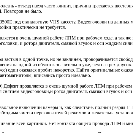
олезнь - отъезд наезд часто клинит, причина трескается шестер
. Повторов не было.
00E под стандартную VHS кассету. Видеоголовки на данных мо
ойки практически не требуется.
оявляется в очень шумной работе ЛПМ при рабочем ходе, а так ж
идеоголовки, и ротора двигателя, смазкой втулок и оси жидк
од застыл в одной точке, но не заклинен, проворачивается свобо
ения на одной из обмоток значительно уже, чем на трех других
усе) один оказался пробит накоротко. Найти оригинальные оказ
автомагнитолы, вписались просто идеально.
40).Дефект проявляется в очень шумной работе ЛПМ при рабочем 
тся снятием видеоголовки,и ротоа двигателя, смазкой втуло
ное включении камеры и, как следствие, полный разряд Li-Ion 
еобходима чистка переключателей режимов и желательна установ
ргивание всей картинки. Нет контакта общего провода ЛПМ и м