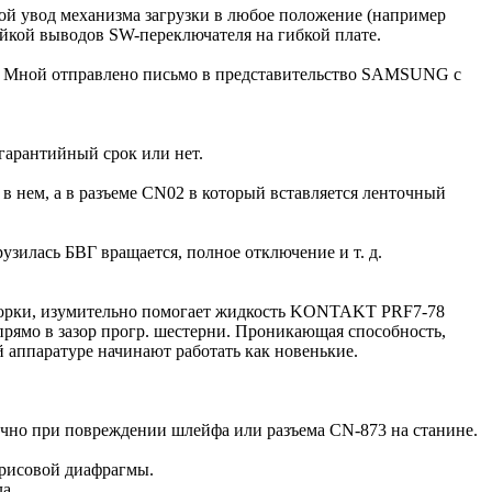
ной увод механизма загрузки в любое положение (например
айкой выводов SW-переключателя на гибкой плате.
е. Мной отправлено письмо в представительство SAMSUNG с
 гарантийный срок или нет.
в нем, а в разъеме CN02 в который вставляется ленточный
узилась БВГ вращается, полное отключение и т. д.
азборки, изумительно помогает жидкость KONTAKT PRF7-78
рямо в зазор прогр. шестерни. Проникающая способность,
аппаратуре начинают работать как новенькие.
ично при повреждении шлейфа или разъема CN-873 на станине.
ирисовой диафрагмы.
а.