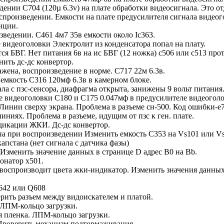
нии C704 (120µ 6.3v) на плате обработки видеосигнала. Это от
спроизведении. Емкости на плате предусилителя сигнала видеог
нции.
ведении. C461 4м7 35в емкости около Ic363.
идеоголовки Электролит из конденсатора попал на плату.
я БВГ. Нет питания 6в на ис БВГ (12 ножка) с506 или с513 прот
ить дс-дс конвертор.
ена, воспроизведение в норме. C717 22м 6.3в.
емкость C316 120мф 6.3в в камерном блоке.
ла с пзс-сенсора, диафрагма открыта, занижены 9 вольт питания.
видеоголовки C180 и C175 0.047мф в предусилителе видеоголо
нии сверху экрана. Проблема в разъеме сн-500. Код ошибки-е7-
ниях. Проблема в разъеме, идущим от пзс к ген. плате.
дикации ЖКИ. Дс-дс конвертор.
 при воспроизведении Изменить емкость C353 на Vs101 или Vs9
пстана (нет сигнала с датчика фазы)
зменить значение данных в странице D адрес B0 на Bb.
онатор х501.
оспроизводит цвета жки-индикатор. Изменить значения данных в
642 или Q608
рить разъем между видоискателем и платой.
 ЛПМ-кольцо загрузки.
 пленка. ЛПМ-кольцо загрузки.
Проверить механизм подтормаживания.