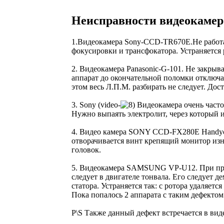
Неисправности видеокамер
1.Видеокамера Sony-CCD-TR670E.Не работае
фокусировки и трансфокатора. Устраняется 
2. Видеокамера Panasonic-G-101. Не закрыв
аппарат до окончательной поломки отключа
этом весь Л.П.М. разбирать не следует. До
3. Sony (video-
Видеокамера очень часто 
Нужно выпаять электролит, через который 
4. Видео камера SONY CCD-FX280E Handycam.
отворачивается винт крепящий монитор изн
головок.
5. Видеокамера SAMSUNG VP-U12. При прос
следует в двигателе тонвала. Его следует 
статора. Устраняется так: с ротора удаляе
Пока попалось 2 аппарата с таким дефектом 
P\S Также данный дефект встречается в ви