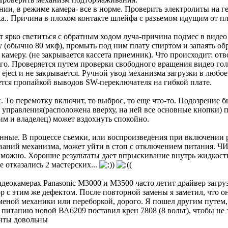
и, в режиме камера- все в норме. Проверить электролиты на ге
.. Причина в плохом контакте шлейфа с разъемом идущим от пл
ет ярко светиться с обратным ходом луча-причина подмес в виде
 (обычно 80 мкф), промыть под ним плату спиртом и запаять об
 камеру. (не закрывается кассета приемник). Что происходит: о
его. Проверяется путем проверки свободного вращения видео гол
ect и не закрывается. Ручной увод механизма загрузки в любо
яется пропайкой выводов SW-переключателя на гибкой плате.
с. То перемотку включит, то выброс, то еще что-то. Подозрение 
 управления(расположена вверху, на ней все основные кнопки) 
ним и владелец) может вздохнуть спокойно.
енные. В процессе съемки, или воспроизведения при включении
ргиваний механизма, может уйти в стоп с отключением пи
е можно. Хорошие результаты дает впрыскивание внутрь жидкост
ее отказались 2 мастерских...
)
(
идеокамерах Panasonic М3000 и М3500 часто летит драйвер загр
р с этим же дефектом. После повторной замены я заметил, что о
меной механики или переборкой, дорого. Я пошел другим путем,
питанию новой ВА6209 поставил крен 7808 (8 вольт), чтобы не 
енты довольны