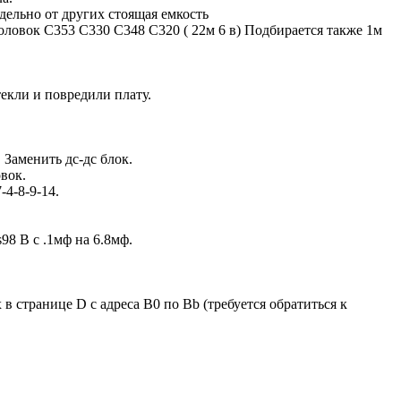
дельно от других стоящая емкость
оловок C353 C330 C348 C320 ( 22м 6 в) Подбирается также 1м
екли и повредили плату.
 Заменить дс-дс блок.
вок.
4-8-9-14.
8 B с .1мф на 6.8мф.
 странице D с адреса B0 по Bb (требуется обратиться к