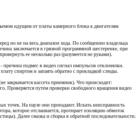
ъемом идущим от платы камерного блока к двигателям
еред но не на весь диапазон хода. По сообщению владельца
ичина заключается в грязной программной шестеренке, при
ровернуть ее несколько раз (разумеется не руками).
 - причина подмес в видео сигнал импульсов отклонялки.
плату спиртом и запаять обратно с прокладкой слюды.
не закрывается кассета приемник). Что происходит:
го. Проверяется путем проверки свободного вращения видео
х точек. На паузе они пропадают. Искать неисправность
отора, которое отслаивается, протирает изоляцию обмоток
стицы). Далее смазка и сборка в обратной последовательности.