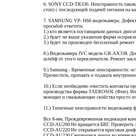
6. SONY CCD-TR330. Неисправность такова:
стоп) с последующей подачей питания на ка
7. SAMSUNG VP- H66 видеокамера. Дефект 
просьбой ответить:
1.) кто является поставщиком данных двига
2.) будет ли выше указанная фирма исправл
3.) будет ли произведен бесплатный ремонт
8.) Видеокамера JVC модель GR-AX338. Дефе
шлейф от этого переключателя. Ремонт закл
9.) Samsung - Временные неисправности: ос
Прочистить, пропаять и поджать внутренни
10.) Если необходимо очистить контакты п
производства фирмы TAEROSOL (Фин). Впрыс
моющие и смазывающие свойства просто пор
11.) Типичные неисправности видеокамер
Все 8-мм. Преждевременная индикация конц
CCD-AU200 Не вращается БВГ. Проверить э
CCD-AU220 Не открывается ирисовая диафр
CCD-AU230 Светящиеся линии во время вос