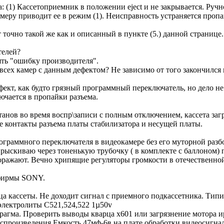
 (1) Кассетоприемник в положении eject и не закрывается. Руч
меру приводит ее в режим (1). Неисправность устраняется проп
точно такой же как и описанный в пункте (5.) данной страниц
телей?
ять "ошибку производителя".
 всех камер с данным дефектом? Не зависимо от того закончился
кт, как будто грязный программный переключатель, но дело не 
ючается в пропайки разъема.
танов во время воспр\записи с полным отключением, кассета загр
е контакты разъема платы стабилизатора и несущей платы.
рограммного переключателя в видеокамере без его муторной р
киваю через тоненькую трубочку ( в комплекте с баллоном) п
ажают. Вечно хрипящие регуляторы громкости в отечественной 
 фирмы SONY.
а кассеты. Не доходит сигнал с приемного подкассетника. Тип
лектролиты C521,524,522 1µ50v
агма. Проверить выводы кварца х601 или загрязнение мотора 
произведения Емкость 47мф-6в на плате обработки видеосигнал