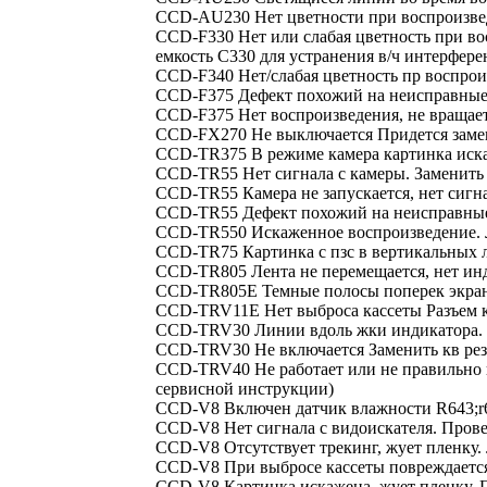
CCD-AU230 Нет цветности при воспроизведе
CCD-F330 Нет или слабая цветность при во
емкость C330 для устранения в/ч интерфере
CCD-F340 Нет/слабая цветность пр воспроиз
CCD-F375 Дефект похожий на неисправные в
CCD-F375 Нет воспроизведения, не вращаетс
CCD-FX270 Не выключается Придется замен
CCD-TR375 В режиме камера картинка искаж
CCD-TR55 Нет сигнала с камеры. Заменить 
CCD-TR55 Камера не запускается, нет сигна
CCD-TR55 Дефект похожий на неисправные 
CCD-TR550 Искаженное воспроизведение. Ли
CCD-TR75 Картинка с пзс в вертикальных ли
CCD-TR805 Лента не перемещается, нет ин
CCD-TR805E Темные полосы поперек экрана
CCD-TRV11E Нет выброса кассеты Разъем ка
CCD-TRV30 Линии вдоль жки индикатора. И
CCD-TRV30 Не включается Заменить кв рез
CCD-TRV40 Не работает или не правильно в
сервисной инструкции)
CCD-V8 Включен датчик влажности R643;r
CCD-V8 Нет сигнала с видоискателя. Прове
CCD-V8 Отсутствует трекинг, жует пленку.
CCD-V8 При выбросе кассеты повреждается
CCD-V8 Картинка искажена, жует пленку. 