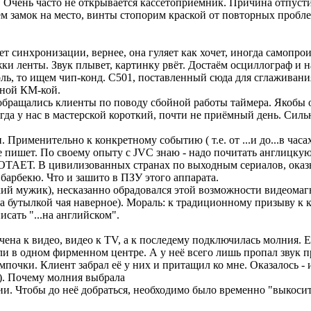
). Очень часто не открывается кассетоприемник. Причина отпус
м замок на место, винты стопорим краской от повторных проблем
синхронизации, вернее, она гуляет как хочет, иногда самопроиз
ки ленты. Звук плывет, картинку рвёт. Достаём осциллограф и 
оль, то ищем чип-конд. С501, поставленный сюда для сглаживан
чной КМ-кой.
 обращались клиенты по поводу сбойной работы таймера. Якобы он
гда у нас в мастерской короткий, почти не приёмный день. Сильн
 Применительно к конкретному событию ( т.е. от ...и до...в ча
 не пишет. По своему опыту с JVC знаю - надо почитать англицк
 цивилизованных странах по выходным сериалов, оказываетс
 барбекю. Что и зашито в ПЗУ этого аппарата.
ский мужик), несказанно обрадовался этой возможности видеома
а бутылкой чая наверное). Мораль: к традиционному призыву 
исать "...на английском".
а к видео, видео к TV, а к последему подключилась молния. Ес
али в одном фирменном центре. А у неё всего лишь пропал звук 
мпочки. Клиент забрал её у них и притащил ко мне. Оказалось - 
и). Почему молния выбрала
ии. Чтобы до неё добраться, необходимо было временно "выкоси