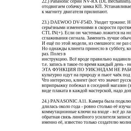
22.) Panasonic серии NV-RX (DL mechanism
отодвигаем собачку замка КП. Устанавливае
к магниту двигателя прилипают.
23.) DAEWOO DV-F54D. Уходит трэкинг. Нет 
серьёзными изменениями в скорости протяж
CTL IN(+). Если он частенько ложится на н
сглаживания сигнала. Заменить лучше обы
И ещё по этой модели, из смешного: не раз
Но однажды клиента принесло в субботу, ко
раз. Полез в
инструкцию. Всё вроде правильно надавили.
т.е. запись в такое-то время каждый день -
ЭТА ФУНКЦИЯ ПО УИКЭНДАМ НЕ РАБОТАЕТ. В
культурно идут на природу и пьют чаёк под
Что интересно, клиент (вот что значит рус
вприпрыжку побежал в соседний магазин (з
виде плаката в каждой мастерской, надо доп
24.) PANASONIC A11. Камера была подключен
длилась около года - ровно столько её изуч
коммутационные ключи на входе - всё до ла
обратная связь линейного усилителя запис
именно её, известно только создателю молн