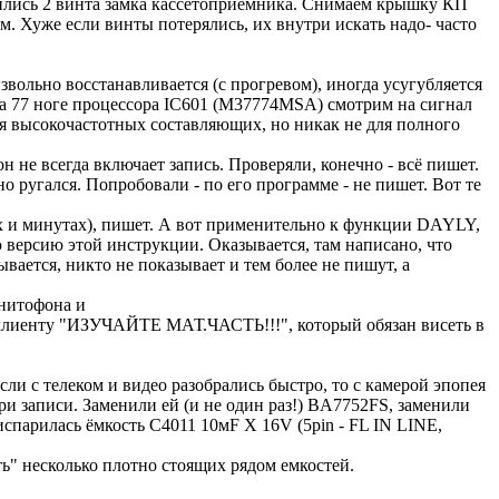
тились 2 винта замка кассетоприемника. Снимаем крышку КП
. Хуже если винты потерялись, их внутри искать надо- часто
вольно восстанавливается (с прогревом), иногда усугубляется
на 77 ноге процессора IC601 (M37774MSA) смотрим на сигнал
ия высокочастотных составляющих, но никак не для полного
 не всегда включает запись. Проверяли, конечно - всё пишет.
о ругался. Попробовали - по его программе - не пишет. Вот те
сах и минутах), пишет. А вот применительно к функции DAYLY,
ую версию этой инструкции. Оказывается, там написано, что
я, никто не показывает и тем более не пишут, а
гнитофона и
к клиенту "ИЗУЧАЙТЕ МАТ.ЧАСТЬ!!!", который обязан висеть в
ли с телеком и видео разобрались быстро, то с камерой эпопея
при записи. Заменили ей (и не один раз!) BA7752FS, заменили
испарилась ёмкость C4011 10мF X 16V (5pin - FL IN LINE,
ть" несколько плотно стоящих рядом емкостей.