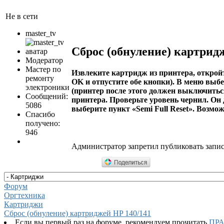
Не в сети
master_tv
Сброс (обнуление) картрид
Модератор
Мастер по
Извлеките картридж из принтера, открой
ремонту
OK и отпустите обе кнопки). В меню выбе
электроники
(принтер после этого должен выключитьс
Сообщений:
принтера. Проверьте уровень чернил. Он д
5086
выберите пункт «Semi Full Reset». Возмож
Спасибо
получено:
946
Администратор запретил публиковать запис
Форум
Оргтехника
Картриджи
Сброс (обнуление) картриджей HP 140/141
Если вы первый раз на форуме, рекомендуем прочитать
ПР