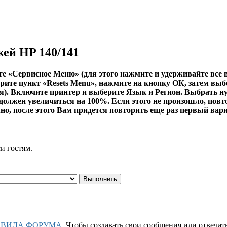
жей HP 140/141
те «Сервисное Меню» (для этого нажмите и удерживайте все
рите пункт «Resets Menu», нажмите на кнопку ОК, затем выбе
я). Включите принтер и выберите Язык и Регион. Выбрать н
олжен увеличиться на 100%. Если этого не произошло, повтори
но, после этого Вам придется повторить еще раз первый вариан
и гостям.
АВИЛА ФОРУМА
. Чтобы создавать свои сообщения или отвеча