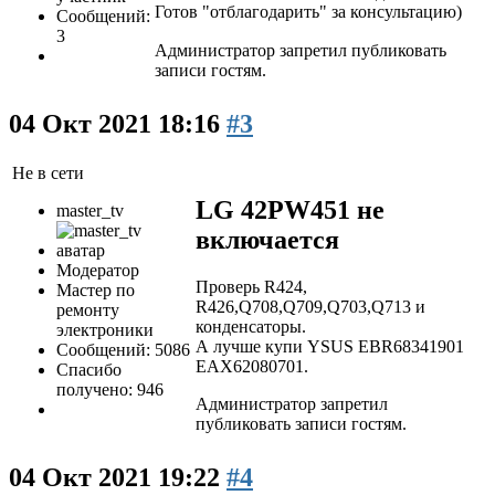
Готов "отблагодарить" за консультацию)
Сообщений:
3
Администратор запретил публиковать
записи гостям.
04 Окт 2021 18:16
#3
Не в сети
LG 42PW451 не
master_tv
включается
Модератор
Проверь R424,
Мастер по
R426,Q708,Q709,Q703,Q713 и
ремонту
конденсаторы.
электроники
А лучше купи YSUS EBR68341901
Сообщений: 5086
EAX62080701.
Спасибо
получено: 946
Администратор запретил
публиковать записи гостям.
04 Окт 2021 19:22
#4