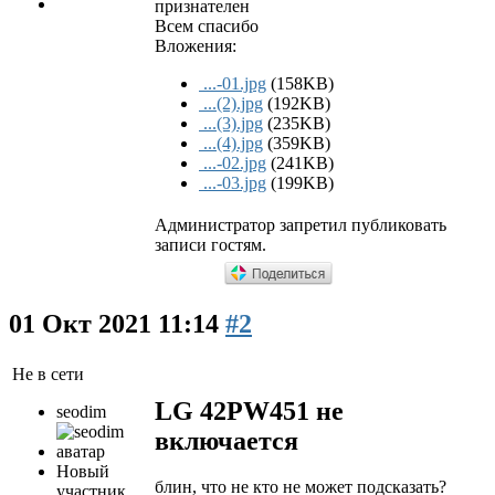
признателен
Всем спасибо
Вложения:
...-01.jpg
(158KB)
...(2).jpg
(192KB)
...(3).jpg
(235KB)
...(4).jpg
(359KB)
...-02.jpg
(241KB)
...-03.jpg
(199KB)
Администратор запретил публиковать
записи гостям.
01 Окт 2021 11:14
#2
Не в сети
LG 42PW451 не
seodim
включается
Новый
блин, что не кто не может подсказать?
участник