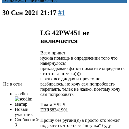
LG 42PW451 не включается
30 Сен 2021 21:17
#1
LG 42PW451 не
включается
Всем привет
нужна помощь в определении того что
навернулось)
прикладываю фотки помогите определить
что это за штучка))))
в этих все диодах и прочем не
разбираюсь, но хочу сам попробовать
Не в сети
перепаять, телек не жалко, поэтому хочу
seodim
сам попробовать
Плата YSUS
Новый
EBR68341901
участник
Сообщений:
Прошу без ругани))) а просто кто может
3
подсказать что эта за "штучка" буду