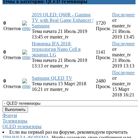
Темы в категории: QLED телевизоры
2019 QLED: Q60R - Gaming
Последнее
TV with Real Game Enhancer |
от
0
1720
Samsung
master_tv
Ответов
Просм.
Тема начата 21 Июль 2019
21 Июль
13:45
от
master_tv
2019 13:45
Новинка IFA 2018:
Последнее
технология Nano Cell в
от
0
1141
экранах LG
master_tv
Ответов
Просм.
Тема начата 21 Июль 2019
21 Июль
13:13
от
master_tv
2019 13:13
Последнее
Samsung QLED TV
от
0
2480
Тема начата 15 Март 2018
master_tv
Ответов
Просм.
16:21
от
master_tv
15 Март
2018 16:21
Форум
Телевизоры
QLED телевизоры
Если вы первый раз на форуме, рекомендуем прочитать
ПРАВИЛА ФОРУМА
. Чтобы создавать свои сообщения или