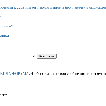
ючении к 220в мигает передняя панель (вся панель) и на диспле
r
ьников"
ьника.
АВИЛА ФОРУМА
. Чтобы создавать свои сообщения или отвеча
туры.