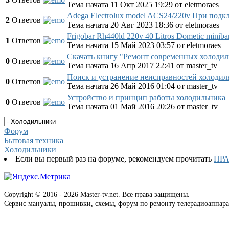
Тема начата 11 Окт 2025 19:29
от
eletmoraes
Adega Electrolux model ACS24/220v При подкл
2
Ответов
Тема начата 20 Авг 2023 18:36
от
eletmoraes
Frigobar Rh440ld 220v 40 Litros Dometic miniba
1
Ответов
Тема начата 15 Май 2023 03:57
от
eletmoraes
Скачать книгу "Ремонт современных холодил
0
Ответов
Тема начата 16 Апр 2017 22:41
от
master_tv
Поиск и устранение неисправностей холодил
0
Ответов
Тема начата 26 Май 2016 01:04
от
master_tv
Устройство и принцип работы холодильника
0
Ответов
Тема начата 01 Май 2016 20:26
от
master_tv
Форум
Бытовая техника
Холодильники
Если вы первый раз на форуме, рекомендуем прочитать
ПР
Copyright © 2016 - 2026 Master-tv.net. Все права защищены.
Сервис мануалы, прошивки, схемы, форум по ремонту телерадиоаппара