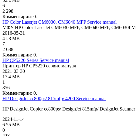
52.2 MB
6
2 298
Комментарии: 0.
HP Color Laserjet CM6030, CM6040 MFP Service manual
МФУ HP Color LaserJet CM6030 MFP, CM6040 MFP, CM6030f M
2016-05-31
41.8 MB
7
2 638
Комментарии: 0.
HP CP5220 Series Service manual
Принтер HP CP5220 сервис мануал
2021-03-30
17.4 MB
1
856
Комментарии: 0.
HP DesignJet cc800ps/ 815mfp/ 4200 Service manual
HP DesignJet Copier cc800ps/ DesignJet 815mfp/ DesignJet Scanne
2024-11-14
6.55 MB
0
428