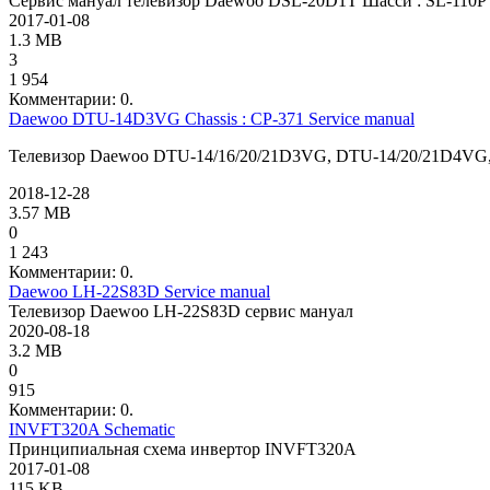
Сервис мануал телевизор Daewoo DSL-20D1T Шасси : SL-110P
2017-01-08
1.3 MB
3
1 954
Комментарии: 0.
Daewoo DTU-14D3VG Chassis : CP-371 Service manual
Телевизор Daewoo DTU-14/16/20/21D3VG, DTU-14/20/21D4VG,
2018-12-28
3.57 MB
0
1 243
Комментарии: 0.
Daewoo LH-22S83D Service manual
Телевизор Daewoo LH-22S83D сервис мануал
2020-08-18
3.2 MB
0
915
Комментарии: 0.
INVFT320A Schematic
Принципиальная схема инвертор INVFT320A
2017-01-08
115 KB