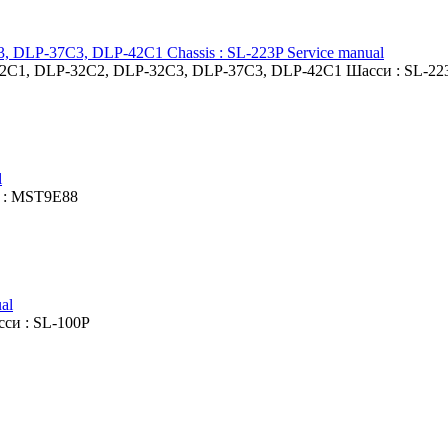
DLP-37C3, DLP-42C1 Chassis : SL-223P Service manual
2C1, DLP-32C2, DLP-32C3, DLP-37C3, DLP-42C1 Шасси : SL-22
l
 : MST9E88
al
си : SL-100P