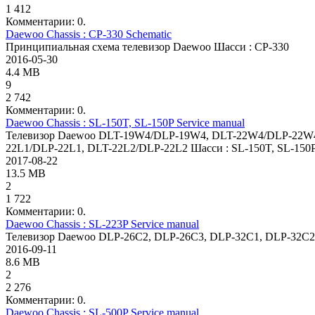
1 412
Комментарии: 0.
Daewoo Chassis : CP-330 Schematic
Принципиальная схема телевизор Daewoo Шасси : CP-330
2016-05-30
4.4 MB
9
2 742
Комментарии: 0.
Daewoo Chassis : SL-150T, SL-150P Service manual
Телевизор Daewoo DLT-19W4/DLP-19W4, DLT-22W4/DLP-22W4,
22L1/DLP-22L1, DLT-22L2/DLP-22L2 Шасси : SL-150T, SL-150P
2017-08-22
13.5 MB
2
1 722
Комментарии: 0.
Daewoo Chassis : SL-223P Service manual
Телевизор Daewoo DLP-26C2, DLP-26C3, DLP-32C1, DLP-32C2,
2016-09-11
8.6 MB
2
2 276
Комментарии: 0.
Daewoo Chassis : SL-500P Service manual