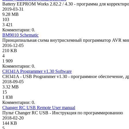
Battery EEPROM Works 2.82.2 / 4.30 - программа для коррект
2019-03-31
9.28 MB
103
3 421
Комментарии: 0.
BM9010 Schematic
Принципиальная схема внутрисхемный программатор AVR мик
2016-12-05
210 KB
4
1 909
Комментарии: 0.
CH341A Programmer v1.30 Software
CH341A - USB Programmer v1.30 - программное обеспечение, д
2018-09-05
3.32 MB
15
1 838
Комментарии: 0.
Changer RC USB Remote User manual
Пульт Changer RC USB - Инструкция по программированию
2018-02-20
144 KB
5