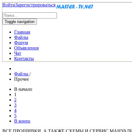
Войти
Зарегистрироваться
Toggle navigation
Главная
Файлы
Форум
Объявления
Чат
Контакты
Файлы
/
Прочее
В начало
1
2
3
4
5
В конец
ВСЕ ПРОШИВКИ, А ТАКЖЕ СХЕМЫ И СЕРВИС МАНУАЛ