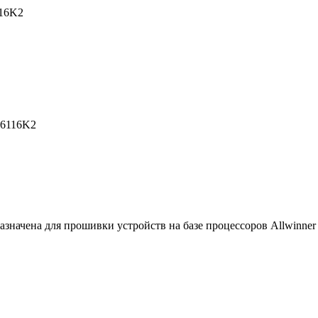
116K2
CB6116K2
дназначена для прошивки устройств на базе процессоров Allwinner