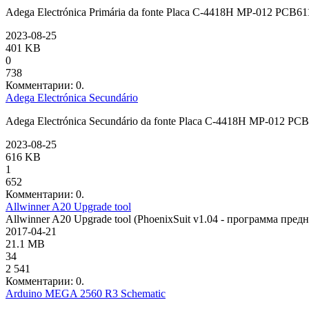
Adega Electrónica Primária da fonte Placa C-4418H MP-012 PCB6
2023-08-25
401 KB
0
738
Комментарии: 0.
Adega Electrónica Secundário
Adega Electrónica Secundário da fonte Placa C-4418H MP-012 P
2023-08-25
616 KB
1
652
Комментарии: 0.
Allwinner A20 Upgrade tool
Allwinner A20 Upgrade tool (PhoenixSuit v1.04 - программа пре
2017-04-21
21.1 MB
34
2 541
Комментарии: 0.
Arduino MEGA 2560 R3 Schematic