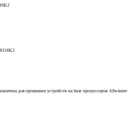
116K2
CB6116K2
дназначена для прошивки устройств на базе процессоров Allwinner