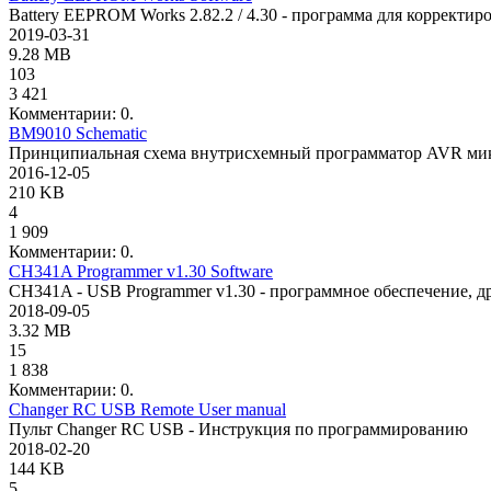
Battery EEPROM Works 2.82.2 / 4.30 - программа для коррект
2019-03-31
9.28 MB
103
3 421
Комментарии: 0.
BM9010 Schematic
Принципиальная схема внутрисхемный программатор AVR мик
2016-12-05
210 KB
4
1 909
Комментарии: 0.
CH341A Programmer v1.30 Software
CH341A - USB Programmer v1.30 - программное обеспечение, д
2018-09-05
3.32 MB
15
1 838
Комментарии: 0.
Changer RC USB Remote User manual
Пульт Changer RC USB - Инструкция по программированию
2018-02-20
144 KB
5