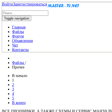
Войти
Зарегистрироваться
Toggle navigation
Главная
Файлы
Форум
Объявления
Чат
Контакты
Файлы
/
Прочее
В начало
1
2
3
4
5
В конец
ВСЕ ПРОШИВКИ, А ТАКЖЕ СХЕМЫ И СЕРВИС МАНУАЛ