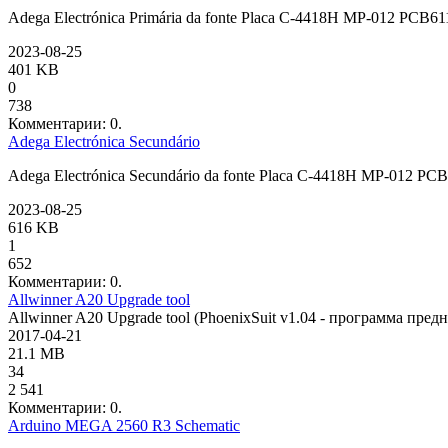
Adega Electrónica Primária da fonte Placa C-4418H MP-012 PCB6
2023-08-25
401 KB
0
738
Комментарии: 0.
Adega Electrónica Secundário
Adega Electrónica Secundário da fonte Placa C-4418H MP-012 P
2023-08-25
616 KB
1
652
Комментарии: 0.
Allwinner A20 Upgrade tool
Allwinner A20 Upgrade tool (PhoenixSuit v1.04 - программа пре
2017-04-21
21.1 MB
34
2 541
Комментарии: 0.
Arduino MEGA 2560 R3 Schematic