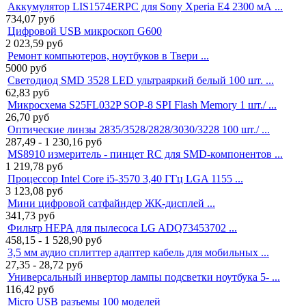
Аккумулятор LIS1574ERPC для Sony Xperia E4 2300 мА ...
734,07
руб
Цифровой USB микроскоп G600
2 023,59
руб
Ремонт компьютеров, ноутбуков в Твери ...
5000
руб
Светодиод SMD 3528 LED ультраяркий белый 100 шт. ...
62,83
руб
Микросхема S25FL032P SOP-8 SPI Flash Memory 1 шт./ ...
26,70
руб
Оптические линзы 2835/3528/2828/3030/3228 100 шт./ ...
287,49 - 1 230,16
руб
MS8910 измеритель - пинцет RC для SMD-компонентов ...
1 219,78
руб
Процессор Intel Core i5-3570 3,40 ГГц LGA 1155 ...
3 123,08
руб
Мини цифровой сатфайндер ЖК-дисплей ...
341,73
руб
Фильтр HEPA для пылесоса LG ADQ73453702 ...
458,15 - 1 528,90
руб
3,5 мм аудио сплиттер адаптер кабель для мобильных ...
27,35 - 28,72
руб
Универсальный инвертор лампы подсветки ноутбука 5- ...
116,42
руб
Micro USB разъемы 100 моделей