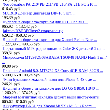
Фотобарабан PA-210/ PB-211/ PB-210/ PA-211/ PC-210 ...
616,43
руб
MX1919 Драйвер двигателя DIP-16 5 шт. ...
193,39
руб
Дисплей в сборе с тачскрином для HTC One M9 ...
965,92 - 1 132,42
руб
Jakcom R3/R3F/Timer2 смарт-кольцо
629,12 - 858,32
руб
Дисплей в сборе с тачскрином для Xiaomi Redmi Note ...
1 227,39 - 1 490,55
руб
Портативный MP3-радио-динамик Cube ЖК-дисплей 5 цв ...
358,51
руб
Микросхема MT29F2G08ABAEA TSOP48 NAND Flash 1 шт./
...
90,88
руб
Планшет Android 8.0, MT8752 X8 Core, 4GB RAM, 32GB ...
5 400,16 - 8 100,24
руб
Флип Бумажник кожаный чехол для iPhone 4, 4S с де ...
246,21
руб
Дисплей в сборе с тачскрином для LG G5 (H850, H840 ...
1 260,29 - 1 374,25
руб
Mag-Pad Магнитная накладка держит ваши инструменты ...
665,62 - 816,65
руб
Аккумулятор BN31 для Xiaomi Mi 5X / Mi A1 / Redmi ...