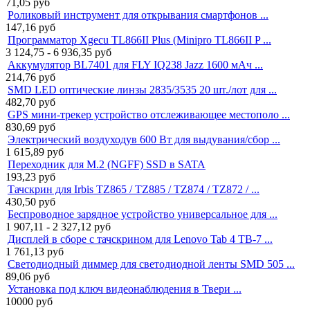
71,05
руб
Роликовый инструмент для открывания смартфонов ...
147,16
руб
Программатор Xgecu TL866II Plus (Minipro TL866II P ...
3 124,75 - 6 936,35
руб
Аккумулятор BL7401 для FLY IQ238 Jazz 1600 мАч ...
214,76
руб
SMD LED оптические линзы 2835/3535 20 шт./лот для ...
482,70
руб
GPS мини-трекер устройство отслеживающее местополо ...
830,69
руб
Электрический воздуходув 600 Вт для выдувания/сбор ...
1 615,89
руб
Переходник для M.2 (NGFF) SSD в SATA
193,23
руб
Тачскрин для Irbis TZ865 / TZ885 / TZ874 / TZ872 / ...
430,50
руб
Беспроводное зарядное устройство универсальное для ...
1 907,11 - 2 327,12
руб
Дисплей в сборе с тачскрином для Lenovo Tab 4 TB-7 ...
1 761,13
руб
Светодиодный диммер для светодиодной ленты SMD 505 ...
89,06
руб
Установка под ключ видеонаблюдения в Твери ...
10000
руб