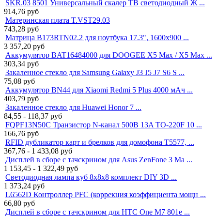
SKR.03 8501 Универсальный скалер ТВ светодиодный Ж ...
914,76
руб
Материнская плата T.VST29.03
743,28
руб
Матрица B173RTN02.2 для ноутбука 17.3", 1600x900 ...
3 357,20
руб
Аккумулятор BAT16484000 для DOOGEE X5 Max / X5 Max ...
303,34
руб
Закаленное стекло для Samsung Galaxy J3 J5 J7 S6 S ...
75,08
руб
Аккумулятор BN44 для Xiaomi Redmi 5 Plus 4000 мАч ...
403,79
руб
Закаленное стекло для Huawei Honor 7 ...
84,55 - 118,37
руб
FQPF13N50C Транзистор N-канал 500В 13A TO-220F 10 ...
166,76
руб
RFID дубликатор карт и брелков для домофона T5577, ...
367,76 - 1 433,08
руб
Дисплей в сборе с тачскрином для Asus ZenFone 3 Ma ...
1 153,45 - 1 322,49
руб
Светодиодная лампа куб 8x8x8 комплект DIY 3D ...
1 373,24
руб
L6562D Контроллер PFC (коррекция коэффициента мощн ...
66,80
руб
Дисплей в сборе с тачскрином для HTC One M7 801e ...