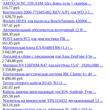
AMTECH NC-559-ASM 10cc флюс-гель + скребок ...
116,77
руб
Контроллер 2060-771945-002 REV A/P1 для WD 3,5 ...
1 028,70
руб
Фильтр HEPA для пылесоса Bosch/Siemens 426966 ...
197,41
руб
Автомобильный обогреватель воздушный 12 В ...
589,30
руб
POST карта PCI для диагностики ПК ...
161,85
руб
Материнская плата EAX64891306 (1.1) ...
3 042,09
руб
Дисплей в сборе с тачскрином для Asus ZenFone 4 Se ...
2 749,88
руб
Матрица NV156FHM-N47 для ноутбука 15.6", 1920x1080 ...
3 550,89
руб
Портативная акустическая система JBL Charge 4 с фу ...
8 490,00
руб
Тестер сетевого кабеля RJ-45, RJ-11 ...
241,02
руб
Кабель зарядки многоразовый для IOS, Android, Type ...
205,58
руб
Усилитель на микросхеме TPA3116D2 двухканальный 12 ...
363,16
руб
Контактная группа для эл. чайников SL-168-1 10A ко ...