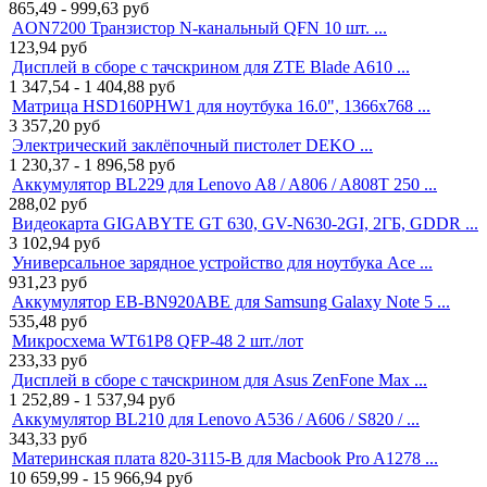
865,49 - 999,63
руб
AON7200 Транзистор N-канальный QFN 10 шт. ...
123,94
руб
Дисплей в сборе с тачскрином для ZTE Blade A610 ...
1 347,54 - 1 404,88
руб
Матрица HSD160PHW1 для ноутбука 16.0", 1366x768 ...
3 357,20
руб
Электрический заклёпочный пистолет DEKO ...
1 230,37 - 1 896,58
руб
Аккумулятор BL229 для Lenovo A8 / A806 / A808T 250 ...
288,02
руб
Видеокарта GIGABYTE GT 630, GV-N630-2GI, 2ГБ, GDDR ...
3 102,94
руб
Универсальное зарядное устройство для ноутбука Ace ...
931,23
руб
Аккумулятор EB-BN920ABE для Samsung Galaxy Note 5 ...
535,48
руб
Микросхема WT61P8 QFP-48 2 шт./лот
233,33
руб
Дисплей в сборе с тачскрином для Asus ZenFone Max ...
1 252,89 - 1 537,94
руб
Аккумулятор BL210 для Lenovo A536 / A606 / S820 / ...
343,33
руб
Материнская плата 820-3115-B для Macbook Pro A1278 ...
10 659,99 - 15 966,94
руб