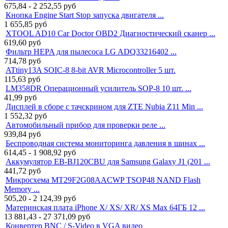
675,84 - 2 252,55
руб
Кнопка Engine Start Stop запуска двигателя ...
1 655,85
руб
XTOOL AD10 Car Doctor OBD2 Диагностический сканер ...
619,60
руб
Фильтр HEPA для пылесоса LG ADQ33216402 ...
714,78
руб
ATtiny13A SOIC-8 8-bit AVR Microcontroller 5 шт.
115,63
руб
LM358DR Операционный усилитель SOP-8 10 шт. ...
41,99
руб
Дисплей в сборе с тачскрином для ZTE Nubia Z11 Min ...
1 552,32
руб
Автомобильный прибор для проверки реле ...
939,84
руб
Беспроводная система мониторинга давления в шинах ...
614,45 - 1 908,92
руб
Аккумулятор EB-BJ120CBU для Samsung Galaxy J1 (201 ...
441,72
руб
Микросхема MT29F2G08AACWP TSOP48 NAND Flash
Memory ...
505,20 - 2 124,39
руб
Материнская плата iPhone X/ XS/ XR/ XS Max 64ГБ 12 ...
13 881,43 - 27 371,09
руб
Конвертер BNC / S-Video в VGA видео