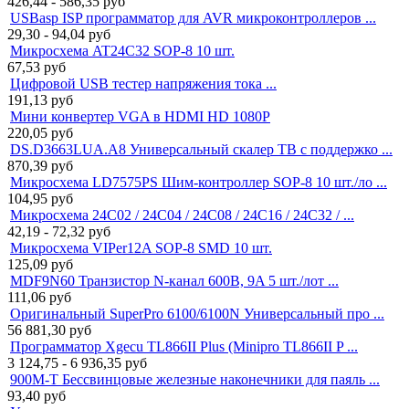
426,44 - 586,35
руб
USBasp ISP программатор для AVR микроконтроллеров ...
29,30 - 94,04
руб
Микросхема AT24C32 SOP-8 10 шт.
67,53
руб
Цифровой USB тестер напряжения тока ...
191,13
руб
Мини конвертер VGA в HDMI HD 1080P
220,05
руб
DS.D3663LUA.A8 Универсальный скалер ТВ с поддержко ...
870,39
руб
Микросхема LD7575PS Шим-контроллер SOP-8 10 шт./ло ...
104,95
руб
Микросхема 24C02 / 24C04 / 24C08 / 24C16 / 24C32 / ...
42,19 - 72,32
руб
Микросхема VIPer12A SOP-8 SMD 10 шт.
125,09
руб
MDF9N60 Транзистор N-канал 600В, 9A 5 шт./лот ...
111,06
руб
Оригинальный SuperPro 6100/6100N Универсальный про ...
56 881,30
руб
Программатор Xgecu TL866II Plus (Minipro TL866II P ...
3 124,75 - 6 936,35
руб
900M-T Бессвинцовые железные наконечники для паяль ...
93,40
руб