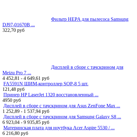
Фильтр HEPA для пылесоса Samsung
DJ97-01670B ...
322,70
руб
Дисплей в сборе с тачскрином для
Meizu Pro 7 ...
4 452,81 - 4 649,61
руб
FA5591N ШИМ-контроллер SOP-8 5 шт.
121,48
руб
Принер HP LaserJet 1320 восстановленный ...
4950
руб
Дисплей в сборе с тачскрином для Asus ZenFone Max ...
1 252,89 - 1 537,94
руб
Дисплей в сборе с тачскрином для Samsung Galaxy S8 ...
6 923,04 - 9 935,85
руб
Материнская плата для ноутбука Acer Aspire 5530 / ...
6 216,80
руб