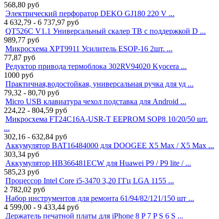
568,80
руб
Электрический перфоратор DEKO GJ180 220 V ...
4 632,79 - 6 737,97
руб
QT526C V1.1 Универсальный скалер ТВ с поддержкой D ...
989,77
руб
Микросхема XPT9911 Усилитель ESOP-16 2шт. ...
77,87
руб
Редуктор привода термоблока 302RV94020 Kyocera ...
1000
руб
Практичная,водостойкая, универсальная ручка для уд ...
79,32 - 80,70
руб
Micro USB клавиатура чехол подставка для Android ...
224,22 - 804,59
руб
Микросхема FT24C16A-USR-T EEPROM SOP8 10/20/50 шт.
...
302,16 - 632,84
руб
Аккумулятор BAT16484000 для DOOGEE X5 Max / X5 Max ...
303,34
руб
Аккумулятор HB366481ECW для Huawei P9 / P9 lite / ...
585,23
руб
Процессор Intel Core i5-3470 3,20 ГГц LGA 1155 ...
2 782,02
руб
Набор инструментов для ремонта 61/94/82/121/150 шт ...
4 599,00 - 9 433,44
руб
Держатель печатной платы для iPhone 8 P 7 P S 6 S ...