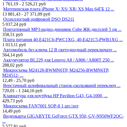
1 761,19 - 2 526,21
руб
Материнская плата iPhone X/ XS/ XR/ XS Max 64ГБ 12 ...
13 881,43 - 27 371,09
руб
Осциллограф цифровой DSO DS211
5 037,24
руб
Портативный MP3-радио-динамик Cube ЖК-дисплей 5 цв ...
358,51
руб
Плата питания 40-E421C6-PWC1XG, 40-E421C5-PWB1XG ...
1 013,11
руб
Автомобиль без ключа 12 В светодиодный переключате ...
564,14
руб
Аккумулятор BL229 для Lenovo A8 / A806 / A808T 250 ...
288,02
руб
Микросхема M24128-BWMN6TP, M24256-BWMN6TP,
M24512- ...
12,49 - 25,70
руб
Верстачный шлифовальный станок-cкользящий переключ ...
720,01 - 1 244,16
руб
Клавиатура для ноутбука HP Pavilion G43, G4-1000, ...
429,73
руб
Микросхема FAN7601 SOP-8 1 шт./лот
14,49
руб
Видеокарта GIGABYTE GeForce GTX 950, GV-N950WF2OC-
...
5 577,81
руб