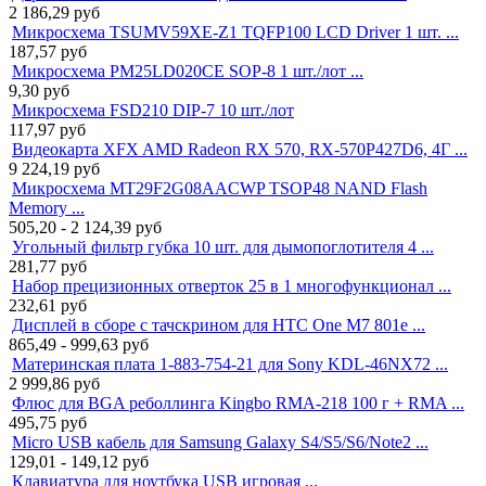
2 186,29
руб
Микросхема TSUMV59XE-Z1 TQFP100 LCD Driver 1 шт. ...
187,57
руб
Микросхема PM25LD020CE SOP-8 1 шт./лот ...
9,30
руб
Микросхема FSD210 DIP-7 10 шт./лот
117,97
руб
Видеокарта XFX AMD Radeon RX 570, RX-570P427D6, 4Г ...
9 224,19
руб
Микросхема MT29F2G08AACWP TSOP48 NAND Flash
Memory ...
505,20 - 2 124,39
руб
Угольный фильтр губка 10 шт. для дымопоглотителя 4 ...
281,77
руб
Набор прецизионных отверток 25 в 1 многофункционал ...
232,61
руб
Дисплей в сборе с тачскрином для HTC One M7 801e ...
865,49 - 999,63
руб
Материнская плата 1-883-754-21 для Sony KDL-46NX72 ...
2 999,86
руб
Флюс для BGA реболлинга Kingbo RMA-218 100 г + RMA ...
495,75
руб
Micro USB кабель для Samsung Galaxy S4/S5/S6/Note2 ...
129,01 - 149,12
руб
Клавиатура для ноутбука USB игровая ...