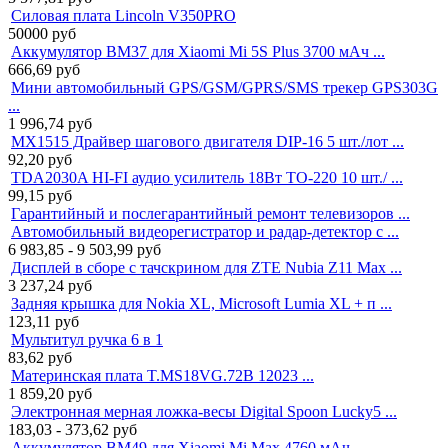
Силовая плата Lincoln V350PRO
50000
руб
Аккумулятор BM37 для Xiaomi Mi 5S Plus 3700 мАч ...
666,69
руб
Мини автомобильный GPS/GSM/GPRS/SMS трекер GPS303G
...
1 996,74
руб
MX1515 Драйвер шагового двигателя DIP-16 5 шт./лот ...
92,20
руб
TDA2030A HI-FI аудио усилитель 18Вт TO-220 10 шт./ ...
99,15
руб
Гарантийный и послегарантийный ремонт телевизоров ...
Автомобильный видеорегистратор и радар-детектор с ...
6 983,85 - 9 503,99
руб
Дисплей в сборе с тачскрином для ZTE Nubia Z11 Max ...
3 237,24
руб
Задняя крышка для Nokia XL, Microsoft Lumia XL + п ...
123,11
руб
Мультитул ручка 6 в 1
83,62
руб
Материнская плата T.MS18VG.72B 12023 ...
1 859,20
руб
Электронная мерная ложка-весы Digital Spoon Lucky5 ...
183,03 - 373,62
руб
Аккумулятор BM49 для Xiaomi Mi Max 4760 мАч ...