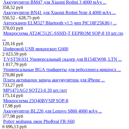
Аккумулятор BM47 для Xiaomi Redmi 3 4000 мАч ...
358,52
руб
Аккумулятор BN41 для Xiaomi Redmi Note 4 4000 мАч ...
550,52 - 628,75
руб
Автосканер ELM327 Bluetooth v1.5 чип PIC18F25K80 ( ...
378,03
руб
Микросхема AT24C512C-SSHD-T EEPROM SOP-8 10 шт./ло
...
120,16
руб
Цифровой USB микроскоп G600
2 023,59
руб
T.VST59.031 Универсальный скалер для B154EW08, LTN ...
1 817,79
руб
Универсальные BGA трафареты для реболлинга микросх ...
270,80
руб
Плата активации заряда аккумулятора для iPhone ...
733,27
руб
MP1471AGJ SOT23-6 20 шт./лот
175,14
руб
Микросхема 25Q40BVSIP SOP-8
17,98
руб
Аккумулятор BL226 для Lenovo S860 4000 мАч ...
377,98
руб
Робот мойщик окон PhoReal FR-S60
6 696,13
руб