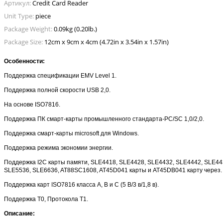
Артикул:
Credit Card Reader
Unit Type:
piece
Package Weight:
0.09kg (0.20lb.)
Package Size:
12cm x 9cm x 4cm (4.72in x 3.54in x 1.57in)
Особенности:
Поддержка спецификации EMV Level 1.
Поддержка полной скорости USB 2,0.
На основе ISO7816.
Поддержка ПК смарт-карты промышленного стандарта-PC/SC 1,0/2,0.
Поддержка смарт-карты microsoft для Windows.
Поддержка режима экономии энергии.
Поддержка I2C карты памяти, SLE4418, SLE4428, SLE4432, SLE4442, SLE44
SLE5536, SLE6636, AT88SC1608, AT45D041 карты и AT45DB041 карту через.
Поддержка карт ISO7816 класса A, B и C (5 В/3 в/1,8 в).
Поддержка T0, Протокола T1.
Описание: