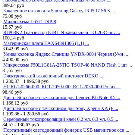
389,64
руб
Закаленное стекло для Samsung Galaxy J3 J5 J7 S6 S ...
75,08
руб
Микросхема L6571 DIP-8
15,67
руб
RJP63K2 Транзистор IGBT N-канальный TO-263 5шт. ...
100,14
руб
Материнская плата EAX64891306 (1.1) ...
3 042,09
руб
Умная колонка Яндекс.Станция YNDX-0004 Черная (Умн ...
4 490,00
руб
Микросхема F59L1G81A-25TIG TSOP-48 NAND Flash 1 шт ...
81,65
руб
Электрический заклёпочный пистолет DEKO ...
1 230,37 - 1 896,58
руб
HP RL1-0266-000, RC1-2050-000, RC1-2030-000 Ролик ...
98,46
руб
Дисплей в сборе с тачскрином для Lenovo K6 Note K5 ...
1 166,12
руб
Дисплей в сборе с тачскрином для Sony Xperia XA (F ...
1 109,86 - 1 280,66
руб
Серебряный токопроводящий клей 0.2 мл, 0.3 мл, 0.5 ...
84,57 - 130,63
руб
Портативный светодиодный фонарик USB магнитное осн ...