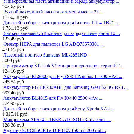
Универсальная плата активации и заряда аккумулятор ...
903,63
руб
Ручной вакуумный насос для замены масла 2л ...
1 160,38
руб
Дисплей в сборе с тачскрином для Lenovo Tab 4 TB-7 ...
1 761,13
руб
Универсальный USB кабель для зарядки телефонов 10 ...
133,49
руб
Фильтр HEPA для пылесоса LG ADQ73573301 ...
471,65
руб
Лазерный принтер Samsung ML-2851ND
3000
руб
Программатор ST-Link V2 микроконтроллеров серии ST ...
124,16
руб
Аккумулятор BL8009 для Fly FS451 Nimbus 1 1800 мАч ...
245,54
руб
Аккумулятор EB-BR730ABE для Samsung Gear S2 3G R73 ...
697,46
руб
Аккумулятор BL4015 для Fly IQ440 2500 мАч ...
274,95
руб
Дисплей в сборе с тачскрином для Sony Xperia XA2 ...
1 315,11
руб
Микросхема APS2415TBER-ADJ SOT23-5L 10шт. ...
128,38
руб
Адаптер SOIC8 SOP8 к DIP8 EZ 150 mil 200 mil ...