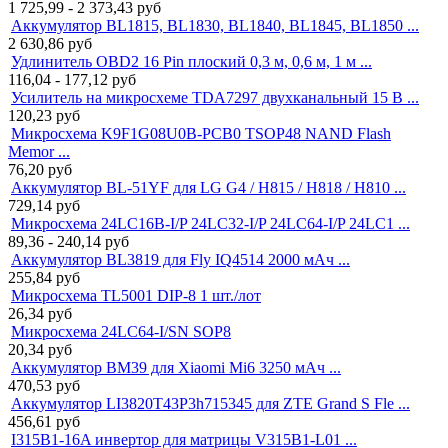
1 725,99 - 2 373,43
руб
Аккумулятор BL1815, BL1830, BL1840, BL1845, BL1850 ...
2 630,86
руб
Удлинитель OBD2 16 Pin плоский 0,3 м, 0,6 м, 1 м ...
116,04 - 177,12
руб
Усилитель на микросхеме TDA7297 двухканальный 15 В ...
120,23
руб
Микросхема K9F1G08U0B-PCB0 TSOP48 NAND Flash
Memor ...
76,20
руб
Аккумулятор BL-51YF для LG G4 / H815 / H818 / H810 ...
729,14
руб
Микросхема 24LC16B-I/P 24LC32-I/P 24LC64-I/P 24LC1 ...
89,36 - 240,14
руб
Аккумулятор BL3819 для Fly IQ4514 2000 мАч ...
255,84
руб
Микросхема TL5001 DIP-8 1 шт./лот
26,34
руб
Микросхема 24LC64-I/SN SOP8
20,34
руб
Аккумулятор BM39 для Xiaomi Mi6 3250 мАч ...
470,53
руб
Аккумулятор LI3820T43P3h715345 для ZTE Grand S Fle ...
456,61
руб
I315B1-16A инвертор для матрицы V315B1-L01 ...