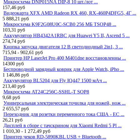
Микросхема DNP015NA DIP-8 10 шт./лот ...
157,46
руб
Видеокарта XFX AMD Radeon RX 460, RX-460P4DFG5, 4Г ...
5 888,21
руб
Микросхема K9F2G08U0C-SCB0 256 МБ TSOP48 ...
103,31
руб
Аккумулятор HB4342A1RBC для Huawei Y5 II, Ascend 5 ...
274,74
руб
Кнопка запуска двигателя 12 В светодиодный 2in1, 3 ...
715,94 - 902,61
руб
Принтер HP LaserJet Pro 400 M401dne восстановленны ...
14300
руб
Беспроводной зарядный коврик для Apple Watch, iPho ...
1 146,86
руб
Аккумулятор BL5204 для Fly IQ447 1500 мАч ...
213,40
руб
Микросхема AT24C256C-SSHL-T SOP8
9,68
руб
Универсальная электрическая точилка для ножей, нож ...
2 655,57
руб
Переходник для розетки переменного тока США - ЕС ...
26,21
руб
Дисплей в сборе с тачскрином для Xiaomi Redmi 5 Pl ...
1 010,30 - 1 272,49
руб
Принтер чеков RD-5890KBL USB + Bluetooth ...