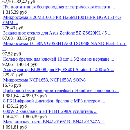
62,50 - 82,42
руб
IFu портативная беспроводная электрическая отвертк ...
1 315,39
руб
Микросхема H26M31001FPR H26M31001HPR BGA153 4G
EMM ...
276,49
руб
Закаленное стекло для Asus Zenfone 5Z ZS620KL / 5 ...
67,08 - 83,85
руб
Микросхема TC58NVG0S3HTA00 TSOP48 NAND Flash 1 шт.
...
97,52
руб
Кольцо брелок для ключей 10 шт 1,5/2 мм из нержаве ...
92,06 - 140,14
руб
Аккумулятор BL8008 для Fly FS401 Stratus 1 1400 мА ...
229,81
руб
Микросхема NCP1653, NCP1653A SOP-8
16,76
руб
Цифровой беспроводной телефон с Handfree голосовой ...
1 981,64 - 4 990,33
руб
8 ГБ Цифровой диктофон брелок с MP3 плеером ...
1 436,12
руб
600W 2-канальный HI-FI BT-298A усилитель ...
1 564,75 - 1 866,39
руб
Материнская плата BN41-01661B, BN41-01747A ...
1 091,81
руб