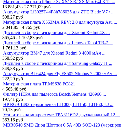
Материнская плата iPhone X/ XS/ XR/ XS Max 64ГБ 12 ...
13 881,43 - 27 371,09
руб
Аккумулятор Li3925T44P8h786035 для ZTE Blade V7 / ...
508,27
руб
Материнская плата X553MA REV: 2.0 для ноутбука Asu ...
2 041,85 - 4 765
руб
Дисплей в сборе с тачскрином для Xiaomi Redmi 4X ...
865,46 - 1 102,83
руб
Дисплей в сборе с тачскрином для Lenovo Tab 4 TB-7 ...
1 761,13
руб
Аккумулятор BM47 для Xiaomi Redmi 3 4000 мАч ...
358,52
руб
Дисплей в сборе с тачскрином для Samsung Galaxy J1 ...
849,88
руб
Аккумулятор BL6424 для Fly FS505 Nimbus 7 2000 мАч ...
222,29
руб
Материнская плата TP.MS638.PC821
4 565,48
руб
Фильтр HEPA для пылесоса Bosch/Siemens 426966 ...
197,41
руб
HP RG9-1493 термопленка LJ1000, LJ1150, LJ1160, LJ ...
70,13
руб
Усилитель на микросхеме TPA3116D2 двухканальный 12 ...
363,16
руб
MBR0540 SMD Диод Шоттки 0.5А 40В SOD-123 (маркиров