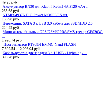
49,23
руб
Аккумулятор BN30 для Xiaomi Redmi 4A 3120 мАч ...
286,68
руб
NTMFS4937NT1G Power MOSFET 5 шт.
130,98
руб
Переходник SATA 3 к USB 3,0 кабель для SSD/HDD 2,5 ...
224,25
руб
Мини автомобильный GPS/GSM/GPRS/SMS трекер GPS303G
...
1 996,74
руб
Программатор RT809H EMMC-Nand FLASH
7 602,54 - 12 096,04
руб
Кабель-рулетка для зарядки 3 в 1 USB - Lightning / ...
393,78
руб