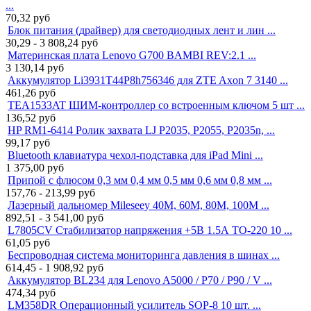
...
70,32
руб
Блок питания (драйвер) для светодиодных лент и лин ...
30,29 - 3 808,24
руб
Материнская плата Lenovo G700 BAMBI REV:2.1 ...
3 130,14
руб
Аккумулятор Li3931T44P8h756346 для ZTE Axon 7 3140 ...
461,26
руб
TEA1533AT ШИМ-контроллер со встроенным ключом 5 шт ...
136,52
руб
HP RM1-6414 Ролик захвата LJ P2035, P2055, P2035n, ...
99,17
руб
Bluetooth клавиатура чехол-подставка для iPad Mini ...
1 375,00
руб
Припой с флюсом 0,3 мм 0,4 мм 0,5 мм 0,6 мм 0,8 мм ...
157,76 - 213,99
руб
Лазерный дальномер Mileseey 40M, 60M, 80M, 100M ...
892,51 - 3 541,00
руб
L7805CV Стабилизатор напряжения +5В 1.5А TO-220 10 ...
61,05
руб
Беспроводная система мониторинга давления в шинах ...
614,45 - 1 908,92
руб
Аккумулятор BL234 для Lenovo A5000 / P70 / P90 / V ...
474,34
руб
LM358DR Операционный усилитель SOP-8 10 шт. ...