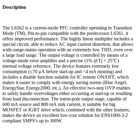
Description
The L6562 is a current-mode PFC controller operating in Transition
Mode (TM). Pin-to-pin compatible with the predecessor L6561, it
offers improved performance. The highly linear multiplier includes a
special circuit, able to reduce AC input current distortion, that allows
wide-range-mains operation with an extremely low THD, even over
a large load range. The output voltage is controlled by means of a
voltage-mode error amplifier and a precise (1% @Tj = 25°C)
internal voltage reference. The device features extremely low
consumption (≤70 μA before start-up and <4 mA running) and
includes a disable function suitable for IC remote ON/OFF, which
makes it easier to comply with energy saving norms (Blue Angel,
EnergyStar, Energy2000, etc.). An effective two-step OVP enables
to safely handle overvoltages either occurring at start-up or resulting
from load disconnection. The totem-pole output stage, capable of
600 mA source and 800 mA sink current, is suitable for big
MOSFET or IGBT drive which, combined with the other features,
makes the device an excellent low-cost solution for EN61000-3-2
compliant SMPS's up to 300W.