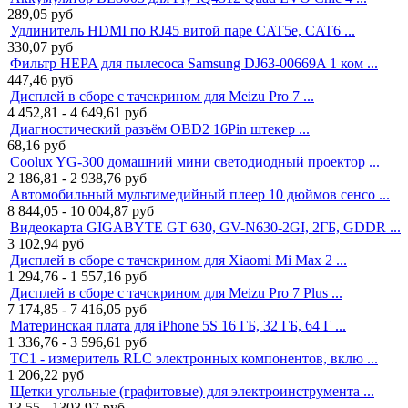
289,05
руб
Удлинитель HDMI по RJ45 витой паре CAT5e, CAT6 ...
330,07
руб
Фильтр HEPA для пылесоса Samsung DJ63-00669A 1 ком ...
447,46
руб
Дисплей в сборе с тачскрином для Meizu Pro 7 ...
4 452,81 - 4 649,61
руб
Диагностический разъём OBD2 16Pin штекер ...
68,16
руб
Coolux YG-300 домашний мини светодиодный проектор ...
2 186,81 - 2 938,76
руб
Автомобильный мультимедийный плеер 10 дюймов сенсо ...
8 844,05 - 10 004,87
руб
Видеокарта GIGABYTE GT 630, GV-N630-2GI, 2ГБ, GDDR ...
3 102,94
руб
Дисплей в сборе с тачскрином для Xiaomi Mi Max 2 ...
1 294,76 - 1 557,16
руб
Дисплей в сборе с тачскрином для Meizu Pro 7 Plus ...
7 174,85 - 7 416,05
руб
Материнская плата для iPhone 5S 16 ГБ, 32 ГБ, 64 Г ...
1 336,76 - 3 596,61
руб
TC1 - измеритель RLC электронных компонентов, вклю ...
1 206,22
руб
Щетки угольные (графитовые) для электроинструмента ...
13,55 - 1303,97
руб