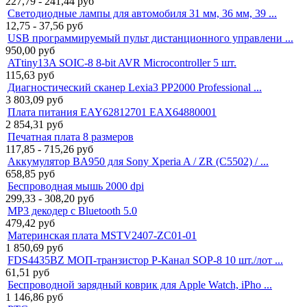
227,79 - 241,44
руб
Светодиодные лампы для автомобиля 31 мм, 36 мм, 39 ...
12,75 - 37,56
руб
USB программируемый пульт дистанционного управлени ...
950,00
руб
ATtiny13A SOIC-8 8-bit AVR Microcontroller 5 шт.
115,63
руб
Диагностический сканер Lexia3 PP2000 Professional ...
3 803,09
руб
Плата питания EAY62812701 EAX64880001
2 854,31
руб
Печатная плата 8 размеров
117,85 - 715,26
руб
Аккумулятор BA950 для Sony Xperia A / ZR (C5502) / ...
658,85
руб
Беспроводная мышь 2000 dpi
299,33 - 308,20
руб
MP3 декодер с Bluetooth 5.0
479,42
руб
Материнская плата MSTV2407-ZC01-01
1 850,69
руб
FDS4435BZ МОП-транзистор P-Канал SOP-8 10 шт./лот ...
61,51
руб
Беспроводной зарядный коврик для Apple Watch, iPho ...
1 146,86
руб