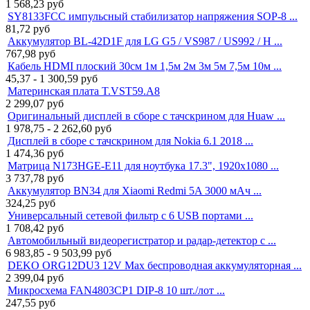
1 568,23
руб
SY8133FCC импульсный стабилизатор напряжения SOP-8 ...
81,72
руб
Аккумулятор BL-42D1F для LG G5 / VS987 / US992 / H ...
767,98
руб
Кабель HDMI плоский 30см 1м 1,5м 2м 3м 5м 7,5м 10м ...
45,37 - 1 300,59
руб
Материнская плата T.VST59.A8
2 299,07
руб
Оригинальный дисплей в сборе с тачскрином для Huaw ...
1 978,75 - 2 262,60
руб
Дисплей в сборе с тачскрином для Nokia 6.1 2018 ...
1 474,36
руб
Матрица N173HGE-E11 для ноутбука 17.3", 1920x1080 ...
3 737,78
руб
Аккумулятор BN34 для Xiaomi Redmi 5A 3000 мАч ...
324,25
руб
Универсальный сетевой фильтр с 6 USB портами ...
1 708,42
руб
Автомобильный видеорегистратор и радар-детектор с ...
6 983,85 - 9 503,99
руб
DEKO ORG12DU3 12V Max беспроводная аккумуляторная ...
2 399,04
руб
Микросхема FAN4803CP1 DIP-8 10 шт./лот ...
247,55
руб