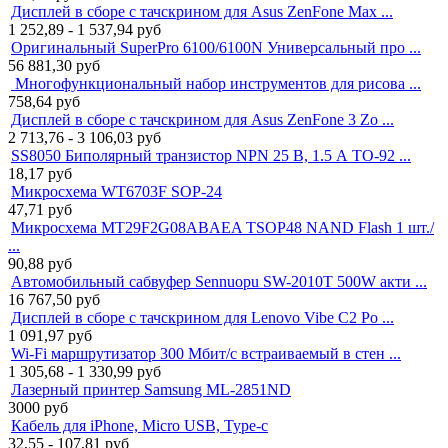
Дисплей в сборе с тачскрином для Asus ZenFone Max ...
1 252,89 - 1 537,94
руб
Оригинальный SuperPro 6100/6100N Универсальный про ...
56 881,30
руб
Многофункциональный набор инструментов для рисова ...
758,64
руб
Дисплей в сборе с тачскрином для Asus ZenFone 3 Zo ...
2 713,76 - 3 106,03
руб
SS8050 Биполярный транзистор NPN 25 В, 1.5 А TO-92 ...
18,17
руб
Микросхема WT6703F SOP-24
47,71
руб
Микросхема MT29F2G08ABAEA TSOP48 NAND Flash 1 шт./
...
90,88
руб
Автомобильный сабвуфер Sennuopu SW-2010T 500W акти ...
16 767,50
руб
Дисплей в сборе с тачскрином для Lenovo Vibe C2 Po ...
1 091,97
руб
Wi-Fi маршрутизатор 300 Мбит/с встраиваемый в стен ...
1 305,68 - 1 330,99
руб
Лазерный принтер Samsung ML-2851ND
3000
руб
Кабель для iPhone, Micro USB, Type-c
32,55 - 107,81
руб