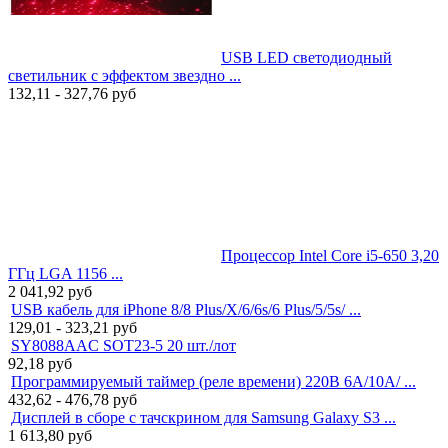
USB LED светодиодный
светильник с эффектом звездно ...
132,11 - 327,76
руб
Процессор Intel Core i5-650 3,20
ГГц LGA 1156 ...
2 041,92
руб
USB кабель для iPhone 8/8 Plus/X/6/6s/6 Plus/5/5s/ ...
129,01 - 323,21
руб
SY8088AAC SOT23-5 20 шт./лот
92,18
руб
Программируемый таймер (реле времени) 220В 6A/10A/ ...
432,62 - 476,78
руб
Дисплей в сборе с тачскрином для Samsung Galaxy S3 ...
1 613,80
руб