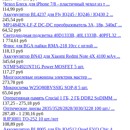
Чехол Блеск для iPhone 7/8 - пластичный чехол из т ...
114,99
руб
Аккумулятор BL4237 для Fly IQ245 / IQ246 / IQ430 2 ...
245,54
руб
MP1484EN-LF-Z DC-DC преобразователь 3A, 18в, 340кГ ...
64,52
руб
Светодиодная подсветка 40D1333B, 40L1333B, 40PFL32 ...
1 774,61
руб
Флюс для BGA пайки RMA-218 10cc с иглой ...
118,13
руб
Аккумулятор BN43 для Xiaomi Redmi Note 4X 4100 мАч ...
345,64
руб
NTMFS4921NT1G Power MOSFET 5 шт.
117,27
руб
Многоцелевые ножницы электрик мастер ...
273,78
руб
Микросхема W25Q80BVSSIG SOP-8 5 шт.
65,04
руб
Оперативная память Crucial 1 ГБ, 2 ГБ DDR2 SoDIMM ...
137,25 - 275,18
руб
Оптические линзы 2835/3528/2828/3030/3228 100 шт./ ...
287,49 - 1 230,16
руб
RJP30H1 TO-252 10 шт./лот
108,89
руб
Аккумулятор BL8005 для Fly IQ4512 Quad EVO Chic 4 ...