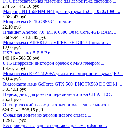
PTC нагревательная пластина для демонтажа светодио ...
274,55 - 472,10
руб
Матрица NT156FHM-N41 для ноутбука 15.6", 1920x1080 ...
2 582,47
руб
Микросхема STR-G6653 1 шт./лот
22,10
руб
Планшет Android 7.0, MTK 6580 Quad Core, 4GB RAM, ...
5 689,94 - 7 138,85
руб
Микросхема VIPER17L / VIPER17H DIP-7 1 шт./лот ...
12,99
руб
USB паяльник 5 В 8 Вт
140,16 - 508,58
руб
8 ГБ Цифровой диктофон брелок с MP3 плеером ...
1 436,12
руб
Микросхема R2A15120FA усилитель мощности звука QFP ...
60,04
руб
Видеокарта Asus GeForce GTX 560, ENGTX560 DC/2DI/1 ...
3 334,61
руб
Переходник для розетки переменного тока США - ЕС ...
26,21
руб
Электрический насос для откачки масла/дизельного т ...
624,71 - 1 598,15
руб
Складная лопата из алюминиевого сплава ...
1 291,11
руб
Беспроводная зарядная подставка для смартфонов ...