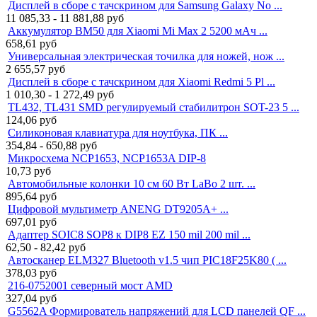
Дисплей в сборе с тачскрином для Samsung Galaxy No ...
11 085,33 - 11 881,88
руб
Аккумулятор BM50 для Xiaomi Mi Max 2 5200 мАч ...
658,61
руб
Универсальная электрическая точилка для ножей, нож ...
2 655,57
руб
Дисплей в сборе с тачскрином для Xiaomi Redmi 5 Pl ...
1 010,30 - 1 272,49
руб
TL432, TL431 SMD регулируемый стабилитрон SOT-23 5 ...
124,06
руб
Силиконовая клавиатура для ноутбука, ПК ...
354,84 - 650,88
руб
Микросхема NCP1653, NCP1653A DIP-8
10,73
руб
Автомобильные колонки 10 см 60 Вт LaBo 2 шт. ...
895,64
руб
Цифровой мультиметр ANENG DT9205A+ ...
697,01
руб
Адаптер SOIC8 SOP8 к DIP8 EZ 150 mil 200 mil ...
62,50 - 82,42
руб
Автосканер ELM327 Bluetooth v1.5 чип PIC18F25K80 ( ...
378,03
руб
216-0752001 северный мост AMD
327,04
руб
G5562A Формирователь напряжений для LCD панелей QF ...