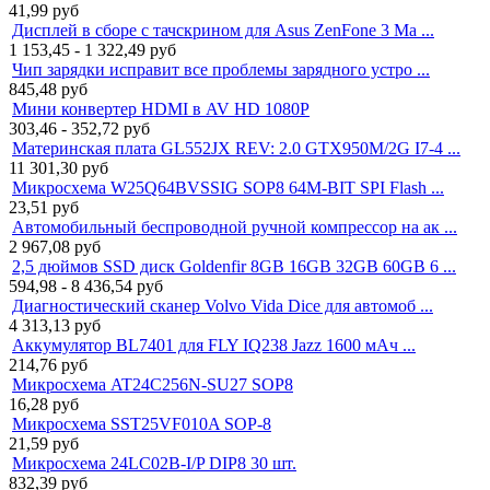
41,99
руб
Дисплей в сборе с тачскрином для Asus ZenFone 3 Ma ...
1 153,45 - 1 322,49
руб
Чип зарядки исправит все проблемы зарядного устро ...
845,48
руб
Мини конвертер HDMI в AV HD 1080P
303,46 - 352,72
руб
Материнская плата GL552JX REV: 2.0 GTX950M/2G I7-4 ...
11 301,30
руб
Микросхема W25Q64BVSSIG SOP8 64M-BIT SPI Flash ...
23,51
руб
Автомобильный беспроводной ручной компрессор на ак ...
2 967,08
руб
2,5 дюймов SSD диск Goldenfir 8GB 16GB 32GB 60GB 6 ...
594,98 - 8 436,54
руб
Диагностический сканер Volvo Vida Dice для автомоб ...
4 313,13
руб
Аккумулятор BL7401 для FLY IQ238 Jazz 1600 мАч ...
214,76
руб
Микросхема AT24C256N-SU27 SOP8
16,28
руб
Микросхема SST25VF010A SOP-8
21,59
руб
Микросхема 24LC02B-I/P DIP8 30 шт.
832,39
руб