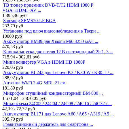
ТВ тюнер приемник DVB-T/T2 HDMI 1080 P
VGA+HDMI+AV ...
1 395,36
руб
Samsung SEMS20-LF BGA
232,79
руб
Установка под ключ видеонаблюдения в Твери ...
10000
руб
Аккумулятор BM39 для Xiaomi Mi6 3250 мАч ...
470,53
руб
Кнопка запуска двигателя 12 В светодиодный 2in1, 3 ...
715,94 - 902,61
руб
Мини конвертер VGA в HDMI HD 1080P
220,05
руб
Аккумулятор BL242 для Lenovo K3 / K30-W / K30-T / ...
288,02
руб
Антенна Wi-Fi 2,4G 5dBi, 21 см
181,89
руб
Микрофон студийный конденсаторный BM-800 ...
1 571,04 - 3 870,05
руб
Микросхема 24C02 / 24C04 / 24C08 / 24C16 / 24C32 / ...
42,19 - 72,32
руб
Аккумулятор BL171 для Lenovo A60 / A65 / A319 / A5 ...
305,70
руб
Гравитационный держатель для смартфона ...