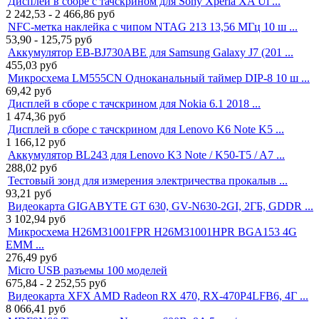
Дисплей в сборе с тачскрином для Sony Xperia XA Ul ...
2 242,53 - 2 466,86
руб
NFC-метка наклейка с чипом NTAG 213 13,56 МГц 10 ш ...
53,90 - 125,75
руб
Аккумулятор EB-BJ730ABE для Samsung Galaxy J7 (201 ...
455,03
руб
Микросхема LM555CN Одноканальный таймер DIP-8 10 ш ...
69,42
руб
Дисплей в сборе с тачскрином для Nokia 6.1 2018 ...
1 474,36
руб
Дисплей в сборе с тачскрином для Lenovo K6 Note K5 ...
1 166,12
руб
Аккумулятор BL243 для Lenovo K3 Note / K50-T5 / A7 ...
288,02
руб
Тестовый зонд для измерения электричества прокалыв ...
93,21
руб
Видеокарта GIGABYTE GT 630, GV-N630-2GI, 2ГБ, GDDR ...
3 102,94
руб
Микросхема H26M31001FPR H26M31001HPR BGA153 4G
EMM ...
276,49
руб
Micro USB разъемы 100 моделей
675,84 - 2 252,55
руб
Видеокарта XFX AMD Radeon RX 470, RX-470P4LFB6, 4Г ...
8 066,41
руб