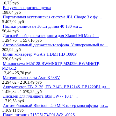
10,73
руб
Вакуумная присоска ручка
198,04
руб
Портативная акустическая система JBL Charge 3 с фу ...
5 407,02
руб
Пасики резиновые 30 шт длина 40-130 мм ...
56,44
руб
Дисплей в сборе с тачскрином для Xiaomi Mi Max 2 ...
1 294,76 - 1 557,16
руб
Автомобильный держатель телефона. Универсальный вс ...
202,92
руб
Мини конвертер VGA в HDMI HD 1080P
220,05
руб
Микросхема M24128-BWMN6TP, M24256-BWMN6TP,
M24512- ...
12,49 - 25,70
руб
Материнская плата Asus K53SV
2 294,02 - 2 361,49
руб
Аккумулятор EB1212S, EB1214L, EB1214S, EB1220BL дл ...
1 456,82 - 1 579,25
руб
Дисплей для планшета Irbis TW77 10.1" ...
1 719,58
руб
Автомобильный Bluetooth 4.0 MP3-плеер многофункцио ...
1 169,11
руб
Плата питания 715G5173-P01-W21-002S