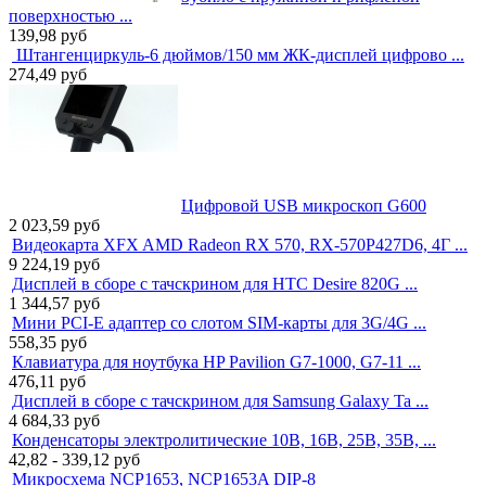
поверхностью ...
139,98
руб
Штангенциркуль-6 дюймов/150 мм ЖК-дисплей цифрово ...
274,49
руб
Цифровой USB микроскоп G600
2 023,59
руб
Видеокарта XFX AMD Radeon RX 570, RX-570P427D6, 4Г ...
9 224,19
руб
Дисплей в сборе с тачскрином для HTC Desire 820G ...
1 344,57
руб
Мини PCI-E адаптер со слотом SIM-карты для 3G/4G ...
558,35
руб
Клавиатура для ноутбука HP Pavilion G7-1000, G7-11 ...
476,11
руб
Дисплей в сборе с тачскрином для Samsung Galaxy Ta ...
4 684,33
руб
Конденсаторы электролитические 10В, 16В, 25В, 35В, ...
42,82 - 339,12
руб
Микросхема NCP1653, NCP1653A DIP-8