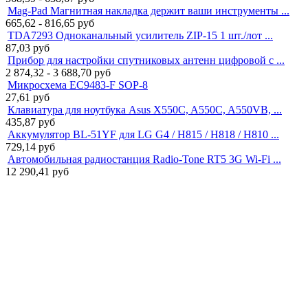
Mag-Pad Магнитная накладка держит ваши инструменты ...
665,62 - 816,65
руб
TDA7293 Одноканальный усилитель ZIP-15 1 шт./лот ...
87,03
руб
Прибор для настройки спутниковых антенн цифровой с ...
2 874,32 - 3 688,70
руб
Микросхема EC9483-F SOP-8
27,61
руб
Клавиатура для ноутбука Asus X550C, A550C, A550VB, ...
435,87
руб
Аккумулятор BL-51YF для LG G4 / H815 / H818 / H810 ...
729,14
руб
Автомобильная радиостанция Radio-Tone RT5 3G Wi-Fi ...
12 290,41
руб