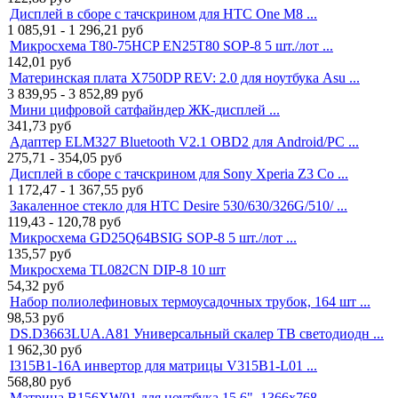
Дисплей в сборе с тачскрином для HTC One M8 ...
1 085,91 - 1 296,21
руб
Микросхема T80-75HCP EN25T80 SOP-8 5 шт./лот ...
142,01
руб
Материнская плата X750DP REV: 2.0 для ноутбука Asu ...
3 839,95 - 3 852,89
руб
Мини цифровой сатфайндер ЖК-дисплей ...
341,73
руб
Адаптер ELM327 Bluetooth V2.1 OBD2 для Android/PC ...
275,71 - 354,05
руб
Дисплей в сборе с тачскрином для Sony Xperia Z3 Co ...
1 172,47 - 1 367,55
руб
Закаленное стекло для HTC Desire 530/630/326G/510/ ...
119,43 - 120,78
руб
Микросхема GD25Q64BSIG SOP-8 5 шт./лот ...
135,57
руб
Микросхема TL082CN DIP-8 10 шт
54,32
руб
Набор полиолефиновых термоусадочных трубок, 164 шт ...
98,53
руб
DS.D3663LUA.A81 Универсальный скалер ТВ светодиодн ...
1 962,30
руб
I315B1-16A инвертор для матрицы V315B1-L01 ...
568,80
руб
Матрица B156XW01 для ноутбука 15.6", 1366x768 ...