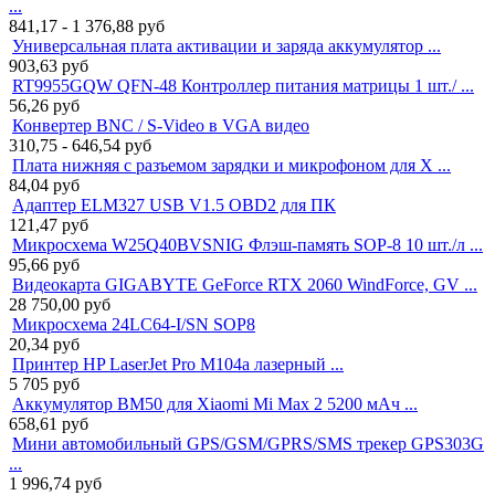
...
841,17 - 1 376,88
руб
Универсальная плата активации и заряда аккумулятор ...
903,63
руб
RT9955GQW QFN-48 Контроллер питания матрицы 1 шт./ ...
56,26
руб
Конвертер BNC / S-Video в VGA видео
310,75 - 646,54
руб
Плата нижняя с разъемом зарядки и микрофоном для X ...
84,04
руб
Адаптер ELM327 USB V1.5 OBD2 для ПК
121,47
руб
Микросхема W25Q40BVSNIG Флэш-память SOP-8 10 шт./л ...
95,66
руб
Видеокарта GIGABYTE GeForce RTX 2060 WindForce, GV ...
28 750,00
руб
Микросхема 24LC64-I/SN SOP8
20,34
руб
Принтер HP LaserJet Pro M104a лазерный ...
5 705
руб
Аккумулятор BM50 для Xiaomi Mi Max 2 5200 мАч ...
658,61
руб
Мини автомобильный GPS/GSM/GPRS/SMS трекер GPS303G
...
1 996,74
руб