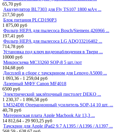
65,70
руб
Аккумулятор BL7303 для Fly TS107 1800 мАч ...
217,50
руб
Блок питания PLCD190P3
1 875,00
руб
Фильтр HEPA для пылесоса Bosch/Siemens 426966 ...
197,41
руб
Фильтр HEPA для пылесоса LG ADQ33216402 ...
714,78
руб
Установка под ключ видеонаблюдения в Твери ...
10000
руб
Микросхема MC33260 SOP-8 5 шт./лот
104,68
руб
Дисплей в сборе с тачскрином для Lenovo A5000 ...
1 093,36 - 1 259,04
руб
Лазерный МФУ Canon MF4018
6500
руб
Электрический заклёпочный пистолет DEKO ...
1 230,37 - 1 896,58
руб
LM324DR Операционный усилитель SOP-14 10 шт. ...
40,78
руб
Материнская плата Apple Macbook Air 13,3 ...
14 812,64 - 29 903,25
руб
Тачскрин для Apple iPad2 9.7 A1395 / A1396 / A1397 ...
568,59 - 638,67
руб