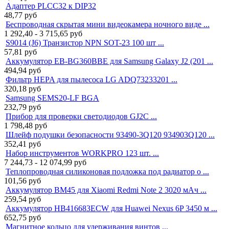
Адаптер PLCC32 к DIP32
48,77
руб
Беспроводная скрытая мини видеокамера ночного виде ...
1 292,40 - 3 715,65
руб
S9014 (J6) Транзистор NPN SOT-23 100 шт ...
57,81
руб
Аккумулятор EB-BG360BBE для Samsung Galaxy J2 (201 ...
494,94
руб
Фильтр HEPA для пылесоса LG ADQ73233201 ...
320,18
руб
Samsung SEMS20-LF BGA
232,79
руб
Прибор для проверки светодиодов GJ2C ...
1 798,48
руб
Шлейф подушки безопасности 93490-3Q120 934903Q120 ...
352,41
руб
Набор инструментов WORKPRO 123 шт. ...
7 244,73 - 12 074,99
руб
Теплопроводная силиконовая подложка под радиатор о ...
101,56
руб
Аккумулятор BM45 для Xiaomi Redmi Note 2 3020 мАч ...
259,54
руб
Аккумулятор HB416683ECW для Huawei Nexus 6P 3450 м ...
652,75
руб
Магнитное кольцо для удерживания винтов ...