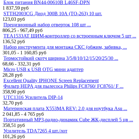
Блок питания BN44-00610B L46SF-DPN
1 837,59
руб
STTH2003CG Диод 300В 10А (TO-263) 10 шт.
123,03
руб
Прецизионный набор отверток 108 шт ...
806,25 - 967,49
руб
TEA1533AT ШИМ-контроллер со встроенным ключом 5 шт ...
136,52
руб
Набор инструмента для монтажа СКС (обжим, забивка, ...
301,05 - 1 160,85
руб
Термостойкий скотч ширина 3/5/8/10/12/15/20/25/30 ...
68,66 - 332,31
руб
Micro USB к USB OTG мини адаптер
28,28
руб
Excellent Quality IPHONE Screen Replacement
Фильтр HEPA для пылесоса Philips FC8760/ FC8761/ F ...
358,90
руб
UTC1316 Усилитель DIP-14
32,70
руб
Материнская плата X553MA REV: 2.0 для ноутбука Asu ...
2 041,85 - 4 765
руб
Портативный MP3-радио-динамик Cube ЖК-дисплей 5 цв ...
358,51
руб
Усилитель TDA7265 4 шт./лот
101,26
руб