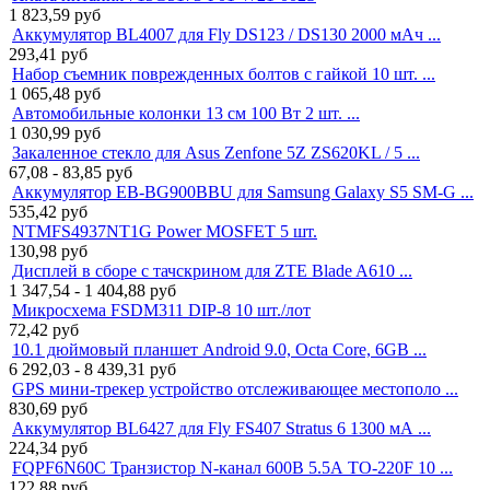
1 823,59
руб
Аккумулятор BL4007 для Fly DS123 / DS130 2000 мАч ...
293,41
руб
Набор съемник поврежденных болтов с гайкой 10 шт. ...
1 065,48
руб
Автомобильные колонки 13 см 100 Вт 2 шт. ...
1 030,99
руб
Закаленное стекло для Asus Zenfone 5Z ZS620KL / 5 ...
67,08 - 83,85
руб
Аккумулятор EB-BG900BBU для Samsung Galaxy S5 SM-G ...
535,42
руб
NTMFS4937NT1G Power MOSFET 5 шт.
130,98
руб
Дисплей в сборе с тачскрином для ZTE Blade A610 ...
1 347,54 - 1 404,88
руб
Микросхема FSDM311 DIP-8 10 шт./лот
72,42
руб
10.1 дюймовый планшет Android 9.0, Octa Core, 6GB ...
6 292,03 - 8 439,31
руб
GPS мини-трекер устройство отслеживающее местополо ...
830,69
руб
Аккумулятор BL6427 для Fly FS407 Stratus 6 1300 мА ...
224,34
руб
FQPF6N60C Транзистор N-канал 600В 5.5А TO-220F 10 ...
122,88
руб