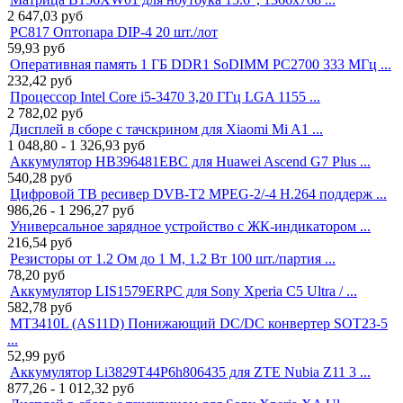
2 647,03
руб
PC817 Оптопара DIP-4 20 шт./лот
59,93
руб
Оперативная память 1 ГБ DDR1 SoDIMM PC2700 333 МГц ...
232,42
руб
Процессор Intel Core i5-3470 3,20 ГГц LGA 1155 ...
2 782,02
руб
Дисплей в сборе с тачскрином для Xiaomi Mi A1 ...
1 048,80 - 1 326,93
руб
Аккумулятор HB396481EBC для Huawei Ascend G7 Plus ...
540,28
руб
Цифровой ТВ ресивер DVB-T2 MPEG-2/-4 H.264 поддерж ...
986,26 - 1 296,27
руб
Универсальное зарядное устройство с ЖК-индикатором ...
216,54
руб
Резисторы от 1.2 Ом до 1 М, 1.2 Вт 100 шт./партия ...
78,20
руб
Аккумулятор LIS1579ERPC для Sony Xperia C5 Ultra / ...
582,78
руб
MT3410L (AS11D) Понижающий DC/DC конвертер SOT23-5
...
52,99
руб
Аккумулятор Li3829T44P6h806435 для ZTE Nubia Z11 3 ...
877,26 - 1 012,32
руб