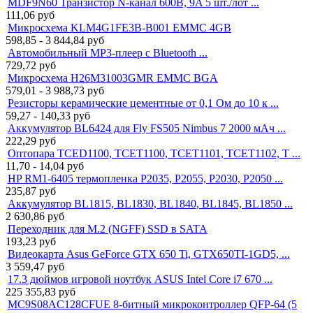
MDF9N60 Транзистор N-канал 600В, 9A 5 шт./лот ...
111,06
руб
Микросхема KLM4G1FE3B-B001 EMMC 4GB
598,85 - 3 844,84
руб
Автомобильный MP3-плеер с Bluetooth ...
729,72
руб
Микросхема H26M31003GMR EMMC BGA
579,01 - 3 988,73
руб
Резисторы керамические цементные от 0,1 Ом до 10 к ...
59,27 - 140,33
руб
Аккумулятор BL6424 для Fly FS505 Nimbus 7 2000 мАч ...
222,29
руб
Оптопара TCED1100, TCET1100, TCET1101, TCET1102, T ...
11,70 - 14,04
руб
HP RM1-6405 термопленка P2035, P2055, P2030, P2050 ...
235,87
руб
Аккумулятор BL1815, BL1830, BL1840, BL1845, BL1850 ...
2 630,86
руб
Переходник для M.2 (NGFF) SSD в SATA
193,23
руб
Видеокарта Asus GeForce GTX 650 Ti, GTX650TI-1GD5, ...
3 559,47
руб
17.3 дюймов игровой ноутбук ASUS Intel Core i7 670 ...
225 355,83
руб
MC9S08AC128CFUE 8-битный микроконтроллер QFP-64 (5