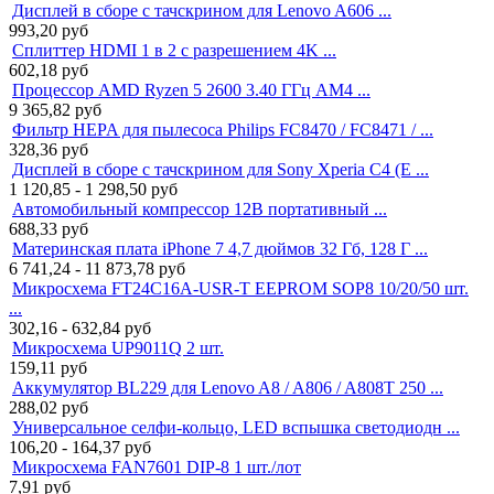
Дисплей в сборе с тачскрином для Lenovo A606 ...
993,20
руб
Сплиттер HDMI 1 в 2 с разрешением 4K ...
602,18
руб
Процессор AMD Ryzen 5 2600 3.40 ГГц AM4 ...
9 365,82
руб
Фильтр HEPA для пылесоса Philips FC8470 / FC8471 / ...
328,36
руб
Дисплей в сборе с тачскрином для Sony Xperia C4 (E ...
1 120,85 - 1 298,50
руб
Автомобильный компрессор 12В портативный ...
688,33
руб
Материнская плата iPhone 7 4,7 дюймов 32 Гб, 128 Г ...
6 741,24 - 11 873,78
руб
Микросхема FT24C16A-USR-T EEPROM SOP8 10/20/50 шт.
...
302,16 - 632,84
руб
Микросхема UP9011Q 2 шт.
159,11
руб
Аккумулятор BL229 для Lenovo A8 / A806 / A808T 250 ...
288,02
руб
Универсальное селфи-кольцо, LED вспышка светодиодн ...
106,20 - 164,37
руб
Микросхема FAN7601 DIP-8 1 шт./лот
7,91
руб