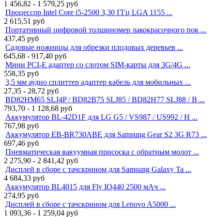
1 456,82 - 1 579,25
руб
Процессор Intel Core i5-2500 3,30 ГГц LGA 1155 ...
2 615,51
руб
Портативный цифровой толщиномер лакокрасочного пок ...
437,45
руб
Садовые ножницы для обрезки плодовых деревьев ...
645,68 - 917,40
руб
Мини PCI-E адаптер со слотом SIM-карты для 3G/4G ...
558,35
руб
3,5 мм аудио сплиттер адаптер кабель для мобильных ...
27,35 - 28,72
руб
BD82HM65 SLJ4P / BD82B75 SLJ85 / BD82H77 SLJ88 / B ...
793,70 - 1 128,68
руб
Аккумулятор BL-42D1F для LG G5 / VS987 / US992 / H ...
767,98
руб
Аккумулятор EB-BR730ABE для Samsung Gear S2 3G R73 ...
697,46
руб
Пневматическая вакуумная присоска с обратным молот ...
2 275,90 - 2 841,42
руб
Дисплей в сборе с тачскрином для Samsung Galaxy Ta ...
4 684,33
руб
Аккумулятор BL4015 для Fly IQ440 2500 мАч ...
274,95
руб
Дисплей в сборе с тачскрином для Lenovo A5000 ...
1 093,36 - 1 259,04
руб