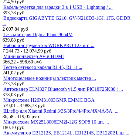
214,50
руб
Кабель-рулетка для зарядки 3 в 1 USB - Lightning / ...
393,78
руб
Видеокарта GIGABYTE G210, GV-N210D3-1GI, 1ГБ, GDDR
...
2 007,84
руб
Тачскрин для Digma Plane 9654M
639,08
руб
Набор инструментов WORKPRO 123 шт. ...
7 244,73 - 12 074,99
руб
Мини конвертер AV в HDMI
366,22 - 596,60
руб
Тестер сетевого кабеля RJ-45, RJ-11 ...
241,02
руб
Многоцелевые ножницы электрик мастер ...
273,78
руб
Автосканер ELM327 Bluetooth v1.5 чип PIC18F25K80 ( ...
378,03
руб
Микросхема H26M31003GMR EMMC BGA
579,01 - 3 988,73
руб
Шлейф для Xiaomi Redmi 3/3S/3Pro/4/4Pro/4X/4A/5A, ...
86,58 - 119,05
руб
Микросхема MX25L8006EM2I-12G SOP8 10 шт. ...
180,10
руб
Аккумулятор EB1212S, EB1214L, EB1214S, EB1220BL дл ...