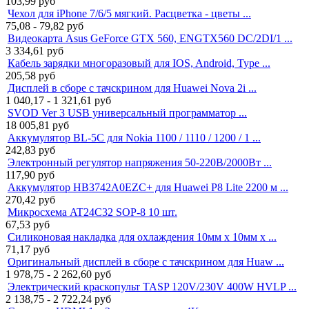
103,99
руб
Чехол для iPhone 7/6/5 мягкий. Расцветка - цветы ...
75,08 - 79,82
руб
Видеокарта Asus GeForce GTX 560, ENGTX560 DC/2DI/1 ...
3 334,61
руб
Кабель зарядки многоразовый для IOS, Android, Type ...
205,58
руб
Дисплей в сборе с тачскрином для Huawei Nova 2i ...
1 040,17 - 1 321,61
руб
SVOD Ver 3 USB универсальный программатор ...
18 005,81
руб
Аккумулятор BL-5C для Nokia 1100 / 1110 / 1200 / 1 ...
242,83
руб
Электронный регулятор напряжения 50-220В/2000Вт ...
117,90
руб
Аккумулятор HB3742A0EZC+ для Huawei P8 Lite 2200 м ...
270,42
руб
Микросхема AT24C32 SOP-8 10 шт.
67,53
руб
Силиконовая накладка для охлаждения 10мм x 10мм x ...
71,17
руб
Оригинальный дисплей в сборе с тачскрином для Huaw ...
1 978,75 - 2 262,60
руб
Электрический краскопульт TASP 120V/230V 400W HVLP ...
2 138,75 - 2 722,24
руб