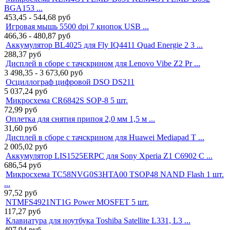
BGA153 ...
453,45 - 544,68
руб
Игровая мышь 5500 dpi 7 кнопок USB ...
466,36 - 480,87
руб
Аккумулятор BL4025 для Fly IQ4411 Quad Energie 2 3 ...
288,37
руб
Дисплей в сборе с тачскрином для Lenovo Vibe Z2 Pr ...
3 498,35 - 3 673,60
руб
Осциллограф цифровой DSO DS211
5 037,24
руб
Микросхема CR6842S SOP-8 5 шт.
72,99
руб
Оплетка для снятия припоя 2,0 мм 1,5 м ...
31,60
руб
Дисплей в сборе с тачскрином для Huawei Mediapad T ...
2 005,02
руб
Аккумулятор LIS1525ERPC для Sony Xperia Z1 C6902 C ...
686,54
руб
Микросхема TC58NVG0S3HTA00 TSOP48 NAND Flash 1 шт.
...
97,52
руб
NTMFS4921NT1G Power MOSFET 5 шт.
117,27
руб
Клавиатура для ноутбука Toshiba Satellite L331, L3 ...
497,94
руб