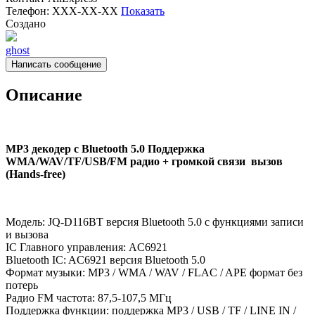
Телефон:
XXX-XX-XX
Показать
Создано
ghost
Написать сообщение
Описание
MP3 декодер с Bluetooth
5.0 Поддержка
WMA
/
WAV
/
TF
/
USB
/
FM радио
+ громкой связи
вызов
(Hands-free)
Модель: JQ-D116BT версия Bluetooth 5.0 с функциями записи
и вызова
IC Главного управления: AC6921
Bluetooth IC: AC6921 версия Bluetooth 5.0
Формат музыки: MP3 / WMA / WAV / FLAC / APE формат без
потерь
Радио FM частота: 87,5-107,5 МГц
Поддержка функции: поддержка MP3 / USB / TF / LINE IN /