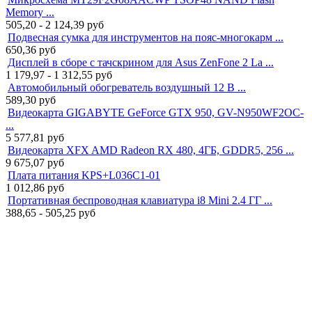
Memory ...
505,20 - 2 124,39
руб
Подвесная сумка для инструментов на пояс-многокарм ...
650,36
руб
Дисплей в сборе с тачскрином для Asus ZenFone 2 La ...
1 179,97 - 1 312,55
руб
Автомобильный обогреватель воздушный 12 В ...
589,30
руб
Видеокарта GIGABYTE GeForce GTX 950, GV-N950WF2OC-
...
5 577,81
руб
Видеокарта XFX AMD Radeon RX 480, 4ГБ, GDDR5, 256 ...
9 675,07
руб
Плата питания KPS+L036C1-01
1 012,86
руб
Портативная беспроводная клавиатура i8 Mini 2.4 ГГ ...
388,65 - 505,25
руб