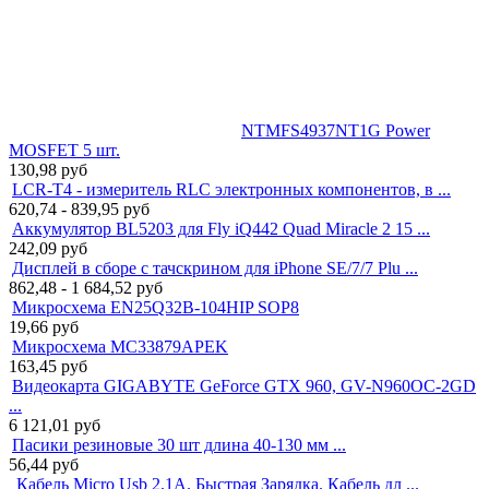
NTMFS4937NT1G Power
MOSFET 5 шт.
130,98
руб
LCR-T4 - измеритель RLC электронных компонентов, в ...
620,74 - 839,95
руб
Аккумулятор BL5203 для Fly iQ442 Quad Miracle 2 15 ...
242,09
руб
Дисплей в сборе с тачскрином для iPhone SE/7/7 Plu ...
862,48 - 1 684,52
руб
Микросхема EN25Q32B-104HIP SOP8
19,66
руб
Микросхема MC33879APEK
163,45
руб
Видеокарта GIGABYTE GeForce GTX 960, GV-N960OC-2GD
...
6 121,01
руб
Пасики резиновые 30 шт длина 40-130 мм ...
56,44
руб
Кабель Micro Usb 2.1A. Быстрая Зарядка. Кабель дл ...