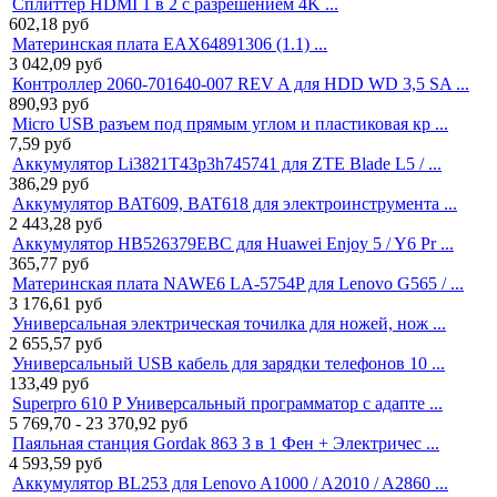
Сплиттер HDMI 1 в 2 с разрешением 4K ...
602,18
руб
Материнская плата EAX64891306 (1.1) ...
3 042,09
руб
Контроллер 2060-701640-007 REV A для HDD WD 3,5 SA ...
890,93
руб
Micro USB разъем под прямым углом и пластиковая кр ...
7,59
руб
Аккумулятор Li3821T43p3h745741 для ZTE Blade L5 / ...
386,29
руб
Аккумулятор BAT609, BAT618 для электроинструмента ...
2 443,28
руб
Аккумулятор HB526379EBC для Huawei Enjoy 5 / Y6 Pr ...
365,77
руб
Материнская плата NAWE6 LA-5754P для Lenovo G565 / ...
3 176,61
руб
Универсальная электрическая точилка для ножей, нож ...
2 655,57
руб
Универсальный USB кабель для зарядки телефонов 10 ...
133,49
руб
Superpro 610 P Универсальный программатор с адапте ...
5 769,70 - 23 370,92
руб
Паяльная станция Gordak 863 3 в 1 Фен + Электричес ...
4 593,59
руб
Аккумулятор BL253 для Lenovo A1000 / A2010 / A2860 ...