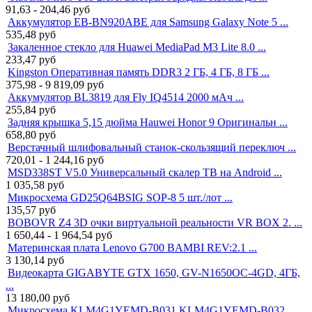
91,63 - 204,46
руб
Аккумулятор EB-BN920ABE для Samsung Galaxy Note 5 ...
535,48
руб
Закаленное стекло для Huawei MediaPad M3 Lite 8.0 ...
233,47
руб
Kingston Оперативная память DDR3 2 ГБ, 4 ГБ, 8 ГБ ...
375,98 - 9 819,09
руб
Аккумулятор BL3819 для Fly IQ4514 2000 мАч ...
255,84
руб
Задняя крышка 5,15 дюйма Hauwei Honor 9 Оригинальн ...
658,80
руб
Верстачный шлифовальный станок-cкользящий переключ ...
720,01 - 1 244,16
руб
MSD338ST V5.0 Универсальный скалер ТВ на Android ...
1 035,58
руб
Микросхема GD25Q64BSIG SOP-8 5 шт./лот ...
135,57
руб
BOBOVR Z4 3D очки виртуальной реальности VR BOX 2. ...
1 650,44 - 1 964,54
руб
Материнская плата Lenovo G700 BAMBI REV:2.1 ...
3 130,14
руб
Видеокарта GIGABYTE GTX 1650, GV-N1650OC-4GD, 4ГБ,
...
13 180,00
руб
Микросхема KLM4G1YEMD-B031 KLM4G1YEMD-B032