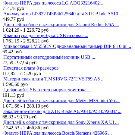
Фильтр HEPA для пылесоса LG ADQ33216402 ...
714,78
руб
Аккумулятор Li3822T43P8h725640 для ZTE Blade A510 ...
449,77
руб
Дисплей в сборе с тачскрином для Xiaomi Redmi 6/6A ...
1 024,29 - 1 226,72
руб
Клавиатура для ноутбука USB игровая ...
1 761,19 - 2 526,21
руб
Микросхема LM555CN Одноканальный таймер DIP-8 10 ш ...
69,42
руб
Портативный светодиодный ночник USB ...
27,59 - 97,94
руб
Печатная плата 8 размеров
117,85 - 715,26
руб
Материнская плата T.MS18VG.72 T.VST59.A5 ...
1 596,60
руб
Цифровой USB тестер напряжения тока ...
191,13
руб
Дисплей в сборе с тачскрином для Meizu M3S mini Y6 ...
1 071,66 - 1 280,10
руб
Закаленное стекло для ZTE Blade A6/A610/A510/A601/ ...
68,83 - 93,79
руб
Дисплей в сборе с тачскрином для Sony Xperia XA Ul ...
2 242,53 - 2 466,86
руб
Фильтр HEPA для пылесоса Bosch/Siemens 426966 ...