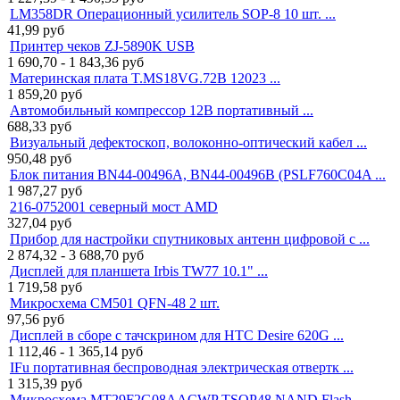
LM358DR Операционный усилитель SOP-8 10 шт. ...
41,99
руб
Принтер чеков ZJ-5890K USB
1 690,70 - 1 843,36
руб
Материнская плата T.MS18VG.72B 12023 ...
1 859,20
руб
Автомобильный компрессор 12В портативный ...
688,33
руб
Визуальный дефектоскоп, волоконно-оптический кабел ...
950,48
руб
Блок питания BN44-00496A, BN44-00496B (PSLF760C04A ...
1 987,27
руб
216-0752001 северный мост AMD
327,04
руб
Прибор для настройки спутниковых антенн цифровой с ...
2 874,32 - 3 688,70
руб
Дисплей для планшета Irbis TW77 10.1" ...
1 719,58
руб
Микросхема CM501 QFN-48 2 шт.
97,56
руб
Дисплей в сборе с тачскрином для HTC Desire 620G ...
1 112,46 - 1 365,14
руб
IFu портативная беспроводная электрическая отвертк ...
1 315,39
руб
Микросхема MT29F2G08AACWP TSOP48 NAND Flash