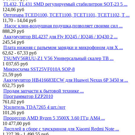
TL432, TL431 SMD регулируемый стабилитрон SOT-23 5 ...
124,06
руб
Оптопара TCED1100, TCET1100, TCET1101, TCET1102, T ...
11,70 - 14,04
руб
Насос клин-воздушная подушка,позволяет своими сил ...
888,29
руб
Аккумулятор BL4237 для Fly IQ245 / IQ246 / IQ430 2 ...
245,54
руб
Плата нижняя с разъемом зарядки и микрофоном для X ...
62,62 - 67,33
руб
TSUMV56RUU-Z1 V56 Универсальный скалер ТВ ...
1 037,65
руб
Микросхема SST25VF010A SOP-8
21,59
руб
Аккумулятор HB416683ECW для Huawei Nexus 6P 3450 м ...
652,75
руб
Продам запчасти к бытовой технике ...
Программатор EZP2010
761,02
руб
Усилитель TDA7265 4 шт./лот
101,26
руб
Процессор AMD Ryzen 5 3500X 3.60 ГГц AM4 ...
10 477,00
руб
Дисплей в сборе с тачскрином для Xiaomi Redmi Note ...
1 227,39 - 1 490,55
руб