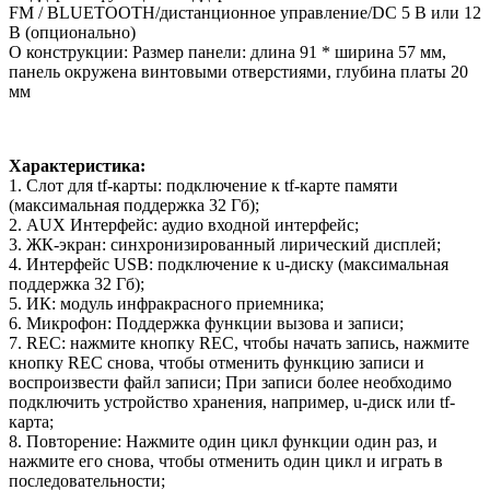
FM / BLUETOOTH/дистанционное управление/DC 5 В или 12
В (опционально)
О конструкции: Размер панели: длина 91 * ширина 57 мм,
панель окружена винтовыми отверстиями, глубина платы 20
мм
Характеристика:
1. Слот для tf-карты: подключение к tf-карте памяти
(максимальная поддержка 32 Гб);
2. AUX Интерфейс: аудио входной интерфейс;
3. ЖК-экран: синхронизированный лирический дисплей;
4. Интерфейс USB: подключение к u-диску (максимальная
поддержка 32 Гб);
5. ИК: модуль инфракрасного приемника;
6. Микрофон: Поддержка функции вызова и записи;
7. REC: нажмите кнопку REC, чтобы начать запись, нажмите
кнопку REC снова, чтобы отменить функцию записи и
воспроизвести файл записи; При записи более необходимо
подключить устройство хранения, например, u-диск или tf-
карта;
8. Повторение: Нажмите один цикл функции один раз, и
нажмите его снова, чтобы отменить один цикл и играть в
последовательности;