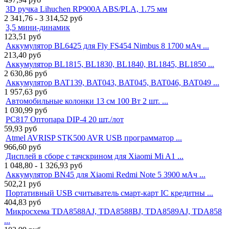
3D ручка Lihuchen RP900A ABS/PLA, 1.75 мм
2 341,76 - 3 314,52
руб
3,5 мини-динамик
123,51
руб
Аккумулятор BL6425 для Fly FS454 Nimbus 8 1700 мАч ...
213,40
руб
Аккумулятор BL1815, BL1830, BL1840, BL1845, BL1850 ...
2 630,86
руб
Аккумулятор BAT139, BAT043, BAT045, BAT046, BAT049 ...
1 957,63
руб
Автомобильные колонки 13 см 100 Вт 2 шт. ...
1 030,99
руб
PC817 Оптопара DIP-4 20 шт./лот
59,93
руб
Atmel AVRISP STK500 AVR USB программатор ...
966,60
руб
Дисплей в сборе с тачскрином для Xiaomi Mi A1 ...
1 048,80 - 1 326,93
руб
Аккумулятор BN45 для Xiaomi Redmi Note 5 3900 мАч ...
502,21
руб
Портативный USB считыватель смарт-карт IC кредитны ...
404,83
руб
Микросхема TDA8588AJ, TDA8588BJ, TDA8589AJ, TDA858
...