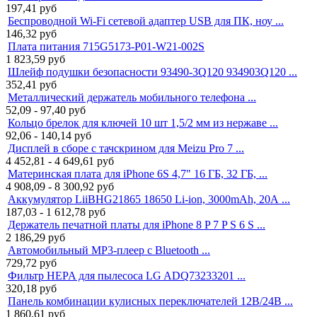
197,41
руб
Беспроводной Wi-Fi сетевой адаптер USB для ПК, ноу ...
146,32
руб
Плата питания 715G5173-P01-W21-002S
1 823,59
руб
Шлейф подушки безопасности 93490-3Q120 934903Q120 ...
352,41
руб
Металлический держатель мобильного телефона ...
52,09 - 97,40
руб
Кольцо брелок для ключей 10 шт 1,5/2 мм из нержаве ...
92,06 - 140,14
руб
Дисплей в сборе с тачскрином для Meizu Pro 7 ...
4 452,81 - 4 649,61
руб
Материнская плата для iPhone 6S 4,7" 16 ГБ, 32 ГБ, ...
4 908,09 - 8 300,92
руб
Аккумулятор LiiBHG21865 18650 Li-ion, 3000mAh, 20А ...
187,03 - 1 612,78
руб
Держатель печатной платы для iPhone 8 P 7 P S 6 S ...
2 186,29
руб
Автомобильный MP3-плеер с Bluetooth ...
729,72
руб
Фильтр HEPA для пылесоса LG ADQ73233201 ...
320,18
руб
Панель комбинации кулисных переключателей 12В/24В ...
1 860,61
руб