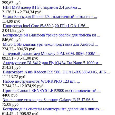
299,63
руб
HIFI MP3 плеер 8 ГБ с экраном 2,4 дюйма ...
2 176,31 - 2 734,34
руб
Чехол Блеск для iPhone 7/8 - пластичный чехол из т ...
114,99
руб
Процессор Intel Core i5-650 3,20 ГГц LGA 1156 ...
2 041,92
руб
Беспроводной Bluetooth трекер брелок для поиска кл ...
846,60
руб
Micro USB клавиатура чехол подставка для Android ...
224,22 - 804,59
руб
Лазерный дальномер Mileseey 40M, 60M, 80M, 100M ...
892,51 - 3 541,00
руб
Аккумулятор BL6412 для Fly iQ434 Era Nano 5 1000 м ...
214,21
руб
Видеокарта Asus Radeon RX 580, DUAL-RX580-O4G, 4ГБ ...
11 113,72
руб
Набор инструментов WORKPRO 123 шт. ...
7 244,73 - 12 074,99
руб
Принер Canon i-SENSYS LBP2900 восстановленный ...
4400
руб
Закаленное стекло для Samsung Galaxy J3 J5 J7 S6 S ...
75,08
руб
Беспроводная система мониторинга давления в шинах ...
614,45 - 1 908,92
руб