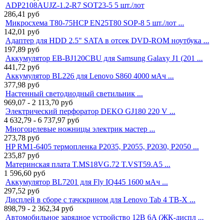
ADP2108AUJZ-1.2-R7 SOT23-5 5 шт./лот
286,41
руб
Микросхема T80-75HCP EN25T80 SOP-8 5 шт./лот ...
142,01
руб
Адаптер для HDD 2.5" SATA в отсек DVD-ROM ноутбука ...
197,89
руб
Аккумулятор EB-BJ120CBU для Samsung Galaxy J1 (201 ...
441,72
руб
Аккумулятор BL226 для Lenovo S860 4000 мАч ...
377,98
руб
Настенный светодиодный светильник ...
969,07 - 2 113,70
руб
Электрический перфоратор DEKO GJ180 220 V ...
4 632,79 - 6 737,97
руб
Многоцелевые ножницы электрик мастер ...
273,78
руб
HP RM1-6405 термопленка P2035, P2055, P2030, P2050 ...
235,87
руб
Материнская плата T.MS18VG.72 T.VST59.A5 ...
1 596,60
руб
Аккумулятор BL7201 для Fly IQ445 1600 мАч ...
297,52
руб
Дисплей в сборе с тачскрином для Lenovo Tab 4 TB-X ...
898,79 - 2 362,34
руб
Автомобильное зарядное устройство 12В 6A (ЖК-диспл ...