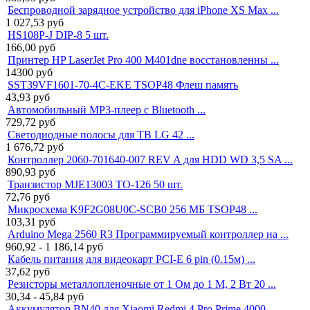
Беспроводной зарядное устройство для iPhone XS Max ...
1 027,53
руб
HS108P-J DIP-8 5 шт.
166,00
руб
Принтер HP LaserJet Pro 400 M401dne восстановленны ...
14300
руб
SST39VF1601-70-4C-EKE TSOP48 Флеш память
43,93
руб
Автомобильный MP3-плеер с Bluetooth ...
729,72
руб
Светодиодные полосы для ТВ LG 42 ...
1 676,72
руб
Контроллер 2060-701640-007 REV A для HDD WD 3,5 SA ...
890,93
руб
Транзистор MJE13003 TO-126 50 шт.
72,76
руб
Микросхема K9F2G08U0C-SCB0 256 МБ TSOP48 ...
103,31
руб
Arduino Mega 2560 R3 Программируемый контроллер на ...
960,92 - 1 186,14
руб
Кабель питания для видеокарт PCI-E 6 pin (0.15м) ...
37,62
руб
Резисторы металлопленочные от 1 Ом до 1 М, 2 Вт 20 ...
30,34 - 45,84
руб
Аккумулятор BN40 для Xiaomi Redmi 4 Pro Prime 4000 ...