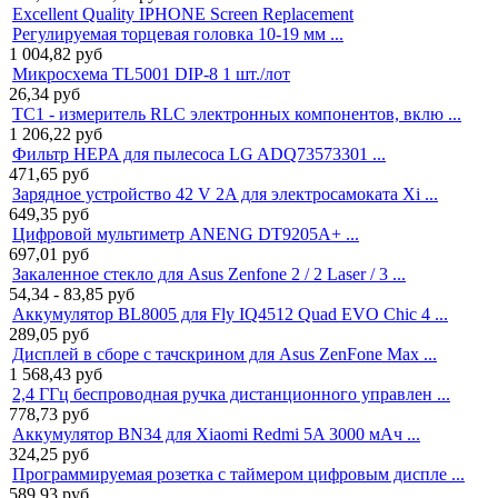
Excellent Quality IPHONE Screen Replacement
Регулируемая торцевая головка 10-19 мм ...
1 004,82
руб
Микросхема TL5001 DIP-8 1 шт./лот
26,34
руб
TC1 - измеритель RLC электронных компонентов, вклю ...
1 206,22
руб
Фильтр HEPA для пылесоса LG ADQ73573301 ...
471,65
руб
Зарядное устройство 42 V 2A для электросамоката Xi ...
649,35
руб
Цифровой мультиметр ANENG DT9205A+ ...
697,01
руб
Закаленное стекло для Asus Zenfone 2 / 2 Laser / 3 ...
54,34 - 83,85
руб
Аккумулятор BL8005 для Fly IQ4512 Quad EVO Chic 4 ...
289,05
руб
Дисплей в сборе с тачскрином для Asus ZenFone Max ...
1 568,43
руб
2,4 ГГц беспроводная ручка дистанционного управлен ...
778,73
руб
Аккумулятор BN34 для Xiaomi Redmi 5A 3000 мАч ...
324,25
руб
Программируемая розетка с таймером цифровым диспле ...
589,93
руб