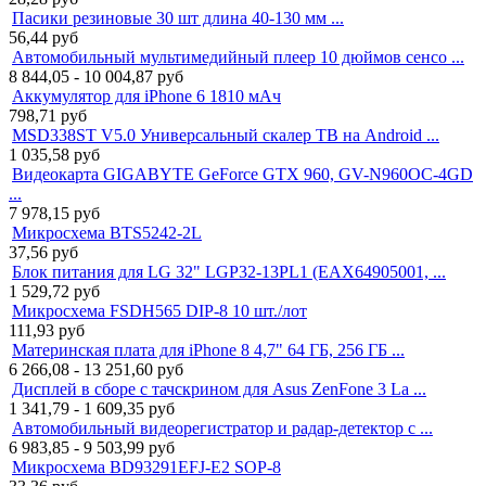
Пасики резиновые 30 шт длина 40-130 мм ...
56,44
руб
Автомобильный мультимедийный плеер 10 дюймов сенсо ...
8 844,05 - 10 004,87
руб
Аккумулятор для iPhone 6 1810 мАч
798,71
руб
MSD338ST V5.0 Универсальный скалер ТВ на Android ...
1 035,58
руб
Видеокарта GIGABYTE GeForce GTX 960, GV-N960OC-4GD
...
7 978,15
руб
Микросхема BTS5242-2L
37,56
руб
Блок питания для LG 32" LGP32-13PL1 (EAX64905001, ...
1 529,72
руб
Микросхема FSDH565 DIP-8 10 шт./лот
111,93
руб
Материнская плата для iPhone 8 4,7" 64 ГБ, 256 ГБ ...
6 266,08 - 13 251,60
руб
Дисплей в сборе с тачскрином для Asus ZenFone 3 La ...
1 341,79 - 1 609,35
руб
Автомобильный видеорегистратор и радар-детектор с ...
6 983,85 - 9 503,99
руб
Микросхема BD93291EFJ-E2 SOP-8