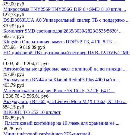
839,00
руб
Микросхема TNY256P TNY256G DIP-8 / SMD-8 10 шт./л ...
127,73
руб
DS.D3663LUA.A8 Универсальный скалер ТВ с поддержко ...
870,39
руб
Комплект SMD светодиодов 2835/3030/2828/3535/5630/ ...
682,12
руб
Kingston Оперативная память DDR3 2 ГБ, 4 ГБ, 8 ГБ ...
375,98 - 9 819,09
руб
HD цифровой ТВ спутниковый ресивер DVB-T2/DVB-T MP
...
1 003,56 - 1 204,71
руб
Автомобильные цифровые часы с клипсой на вентиляци ...
207,86
руб
Аккумулятор BN44 для Xiaomi Redmi 5 Plus 4000 мАч ...
403,79
руб
Материнская плата для iPhone 5S 16 ГБ, 32 ГБ, 64 Г ...
1 336,76 - 3 596,61
руб
Аккумулятор BL265 для Lenovo Moto M (XT1662, XT166 ...
584,15
руб
RJP30H1 TO-252 10 шт./лот
108,89
руб
Пластиковый контейнер на 10 ячеек для хранения ме ...
68,28
руб
Мини цифровой сатфайндер ЖК-дисплей ...