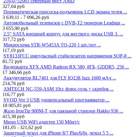
216-0752001 северный мост AMD
327,04
руб
Пневматическая присоска-подъемник LCD экрана телев ...
3 639,11 - 7 096,26
руб
Автомобильный телевизор с DVB-T2 тюнером Leadstar ...
3 655,90
руб
2.5" SATA внешний корпус для жесткого диска USB 3. ...
317,72
руб
Микросхема STR-W5453A TO-220 1 шт./лот ...
117,19
руб
SY8133FCC импульсный стабилизатор напряжения SOP-8 ...
81,72
руб
Видеокарта XFX AMD Radeon RX 580, 8ГБ, GDDR5, 256 ...
17 346,66
руб
Аккумулятор BL7401 для FLY IQ238 Jazz 1600 мАч ...
214,76
руб
AMTECH NC-559-ASM 10cc флюс-гель + скребок ...
116,77
руб
SVOD Ver 3 USB универсальный программатор ...
18 005,81
руб
Жало IronTip 900M-T для паяльной станции Hakko 936 ...
415,38
руб
Мини USB WiFi адаптер 150 Мбит/с
181,05 - 321,62
руб
Защитный чехол для iPhone 8/7 Plus/6/6s ,чехол 5 5 ...