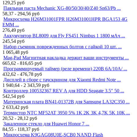
129,25
руб
Паяльная паста Mechanic XG-80/50/30/40/Z40 Sn63/Pb ...
58,37 - 294,56
руб
Микросхема H26M31001FPR H26M31001HPR BGA153 4G
EMM ...
276,49
руб
Аккумулятор BL8009 для Fly FS451 Nimbus 1 1800 мАч ...
245,54
руб
Набор съемник поврежденных болтов с гайкой 10 шт. ...
1 065,48
руб
Mag-Pad Магнитная накладка держит ваши инструменты ...
665,62 - 816,65
руб
Программируемый таймер (реле времени) 220В 6A/10A/ ...
432,62 - 476,78
руб
Дисплей в сборе с тачскрином для Xiaomi Redmi Note ...
1 940,64 - 2 343,59
руб
Контроллер 100532367 REV A для HDD Seagate 3.5" 50 ...
542,54
руб
Материнская плата BN41-01372B для Samsung LA32C350 ...
2 633,42
руб
Термистор NTC MF52AT 3950 5% 1K 2K 3K 4,7K 5K 10K ...
20,52 - 28,12
руб
Закаленное стекло для Huawei Honor 7 ...
84,55 - 118,37
руб
Микросхема K9GAG08U0E-SCB0 NAND Flash