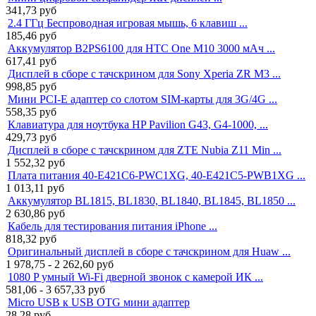
341,73
руб
2.4 ГГц Беспроводная игровая мышь, 6 клавиш ...
185,46
руб
Аккумулятор B2PS6100 для HTC One M10 3000 мАч ...
617,41
руб
Дисплей в сборе с тачскрином для Sony Xperia ZR M3 ...
998,85
руб
Мини PCI-E адаптер со слотом SIM-карты для 3G/4G ...
558,35
руб
Клавиатура для ноутбука HP Pavilion G43, G4-1000, ...
429,73
руб
Дисплей в сборе с тачскрином для ZTE Nubia Z11 Min ...
1 552,32
руб
Плата питания 40-E421C6-PWC1XG, 40-E421C5-PWB1XG ...
1 013,11
руб
Аккумулятор BL1815, BL1830, BL1840, BL1845, BL1850 ...
2 630,86
руб
Кабель для тестирования питания iPhone ...
818,32
руб
Оригинальный дисплей в сборе с тачскрином для Huaw ...
1 978,75 - 2 262,60
руб
1080 P умный Wi-Fi дверной звонок с камерой ИК ...
581,06 - 3 657,33
руб
Micro USB к USB OTG мини адаптер
28,28
руб