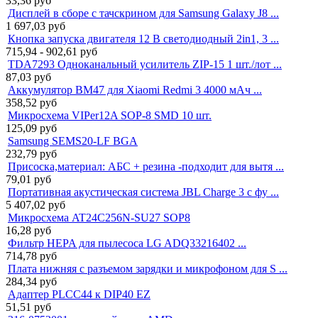
33,36
руб
Дисплей в сборе с тачскрином для Samsung Galaxy J8 ...
1 697,03
руб
Кнопка запуска двигателя 12 В светодиодный 2in1, 3 ...
715,94 - 902,61
руб
TDA7293 Одноканальный усилитель ZIP-15 1 шт./лот ...
87,03
руб
Аккумулятор BM47 для Xiaomi Redmi 3 4000 мАч ...
358,52
руб
Микросхема VIPer12A SOP-8 SMD 10 шт.
125,09
руб
Samsung SEMS20-LF BGA
232,79
руб
Присоска,материал: АБС + резина -подходит для вытя ...
79,01
руб
Портативная акустическая система JBL Charge 3 с фу ...
5 407,02
руб
Микросхема AT24C256N-SU27 SOP8
16,28
руб
Фильтр HEPA для пылесоса LG ADQ33216402 ...
714,78
руб
Плата нижняя с разъемом зарядки и микрофоном для S ...
284,34
руб
Адаптер PLCC44 к DIP40 EZ
51,51
руб