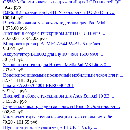
G5562A Формирователь напряжений для LCD панелей QF ...
49,23
руб
RJP63K2 Транзистор IGBT N-канальный TO-263 5шт. ...
100,14
руб
Bluetooth клавиатура чехол-подставка для iPad Mini ...
1 375,00
руб
Дисплей в сборе с тачскрином для HTC U11 Plus ...
3 220,06 - 3 942,93
руб
Микроконтроллер ATMEGA644PA-AU 5 шт./лот ...
514,99
руб
Аккумулятор BL8002 для Fly IQ4490I 1500 мАч ...
301,63
руб
Закаленное стекло для Huawei MediaPad M3 Lite 8.0 ...
233,47
руб
Водонепроницаемый прозрачный мобильный чехол для п ...
82,74 - 118,30
руб
Плата EAX60764001 EBR60464201
6 373,12
руб
Дисплей в сборе с тачскрином для Asus Zenpad 10 Z3 ...
3 653,98
руб
Задняя крышка 5,15 дюйма Hauwei Honor 9 Оригинальн ...
658,80
руб
Инструмент для снятия изоляции с коаксиальных кабе ...
70,20 - 101,55
руб
Щуп-пинцет для мультиметра FLUKE, Vichy ...