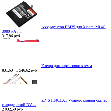
Аккумулятор BM35 для Xiaomi Mi 4C
3080 мАч ...
317,86
руб
Клещи для опрессовки клемм
831,63 - 1 546,62
руб
Z.VST.3463.A1 Универсальный скалер
с поддержкой DV ...
2 032,50
руб