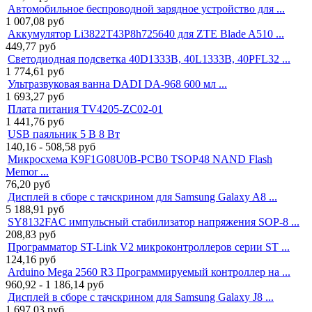
Автомобильное беспроводной зарядное устройство для ...
1 007,08
руб
Аккумулятор Li3822T43P8h725640 для ZTE Blade A510 ...
449,77
руб
Светодиодная подсветка 40D1333B, 40L1333B, 40PFL32 ...
1 774,61
руб
Ультразвуковая ванна DADI DA-968 600 мл ...
1 693,27
руб
Плата питания TV4205-ZC02-01
1 441,76
руб
USB паяльник 5 В 8 Вт
140,16 - 508,58
руб
Микросхема K9F1G08U0B-PCB0 TSOP48 NAND Flash
Memor ...
76,20
руб
Дисплей в сборе с тачскрином для Samsung Galaxy A8 ...
5 188,91
руб
SY8132FAC импульсный стабилизатор напряжения SOP-8 ...
208,83
руб
Программатор ST-Link V2 микроконтроллеров серии ST ...
124,16
руб
Arduino Mega 2560 R3 Программируемый контроллер на ...
960,92 - 1 186,14
руб
Дисплей в сборе с тачскрином для Samsung Galaxy J8 ...
1 697,03
руб