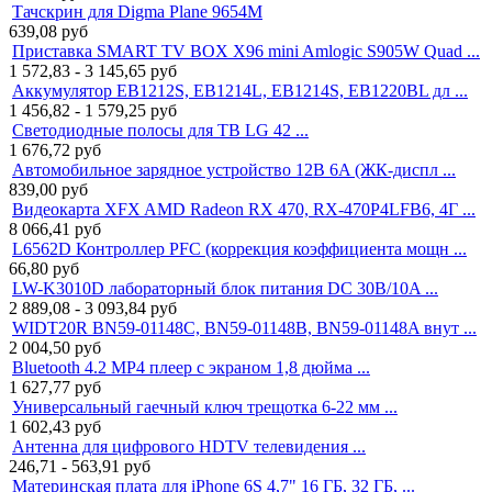
Тачскрин для Digma Plane 9654M
639,08
руб
Приставка SMART TV BOX X96 mini Amlogic S905W Quad ...
1 572,83 - 3 145,65
руб
Аккумулятор EB1212S, EB1214L, EB1214S, EB1220BL дл ...
1 456,82 - 1 579,25
руб
Светодиодные полосы для ТВ LG 42 ...
1 676,72
руб
Автомобильное зарядное устройство 12В 6A (ЖК-диспл ...
839,00
руб
Видеокарта XFX AMD Radeon RX 470, RX-470P4LFB6, 4Г ...
8 066,41
руб
L6562D Контроллер PFC (коррекция коэффициента мощн ...
66,80
руб
LW-K3010D лабораторный блок питания DC 30В/10A ...
2 889,08 - 3 093,84
руб
WIDT20R BN59-01148C, BN59-01148B, BN59-01148A внут ...
2 004,50
руб
Bluetooth 4.2 MP4 плеер с экраном 1,8 дюйма ...
1 627,77
руб
Универсальный гаечный ключ трещотка 6-22 мм ...
1 602,43
руб
Антенна для цифрового HDTV телевидения ...
246,71 - 563,91
руб
Материнская плата для iPhone 6S 4,7" 16 ГБ, 32 ГБ, ...