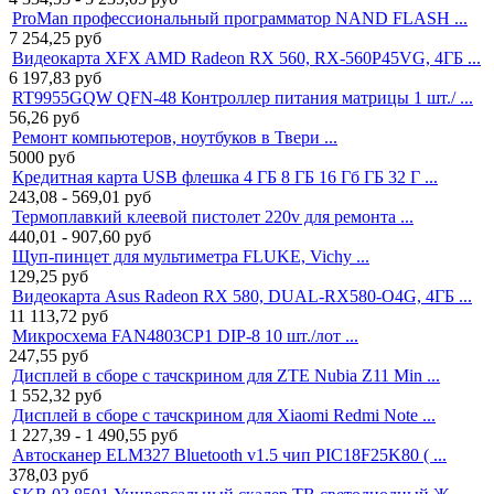
ProMan профессиональный программатор NAND FLASH ...
7 254,25
руб
Видеокарта XFX AMD Radeon RX 560, RX-560P45VG, 4ГБ ...
6 197,83
руб
RT9955GQW QFN-48 Контроллер питания матрицы 1 шт./ ...
56,26
руб
Ремонт компьютеров, ноутбуков в Твери ...
5000
руб
Кредитная карта USB флешка 4 ГБ 8 ГБ 16 Гб ГБ 32 Г ...
243,08 - 569,01
руб
Термоплавкий клеевой пистолет 220v для ремонта ...
440,01 - 907,60
руб
Щуп-пинцет для мультиметра FLUKE, Vichy ...
129,25
руб
Видеокарта Asus Radeon RX 580, DUAL-RX580-O4G, 4ГБ ...
11 113,72
руб
Микросхема FAN4803CP1 DIP-8 10 шт./лот ...
247,55
руб
Дисплей в сборе с тачскрином для ZTE Nubia Z11 Min ...
1 552,32
руб
Дисплей в сборе с тачскрином для Xiaomi Redmi Note ...
1 227,39 - 1 490,55
руб
Автосканер ELM327 Bluetooth v1.5 чип PIC18F25K80 ( ...
378,03
руб