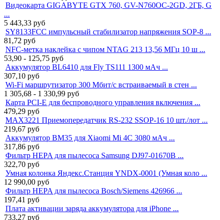
Видеокарта GIGABYTE GTX 760, GV-N760OC-2GD, 2ГБ, G
...
5 443,33
руб
SY8133FCC импульсный стабилизатор напряжения SOP-8 ...
81,72
руб
NFC-метка наклейка с чипом NTAG 213 13,56 МГц 10 ш ...
53,90 - 125,75
руб
Аккумулятор BL6410 для Fly TS111 1300 мАч ...
307,10
руб
Wi-Fi маршрутизатор 300 Мбит/с встраиваемый в стен ...
1 305,68 - 1 330,99
руб
Карта PCI-E для беспроводного управления включения ...
479,29
руб
MAX3221 Приемопередатчик RS-232 SSOP-16 10 шт./лот ...
219,67
руб
Аккумулятор BM35 для Xiaomi Mi 4C 3080 мАч ...
317,86
руб
Фильтр HEPA для пылесоса Samsung DJ97-01670B ...
322,70
руб
Умная колонка Яндекс.Станция YNDX-0001 (Умная коло ...
12 990,00
руб
Фильтр HEPA для пылесоса Bosch/Siemens 426966 ...
197,41
руб
Плата активации заряда аккумулятора для iPhone ...
733,27
руб