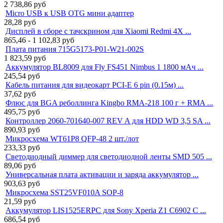
2 738,86
руб
Micro USB к USB OTG мини адаптер
28,28
руб
Дисплей в сборе с тачскрином для Xiaomi Redmi 4X ...
865,46 - 1 102,83
руб
Плата питания 715G5173-P01-W21-002S
1 823,59
руб
Аккумулятор BL8009 для Fly FS451 Nimbus 1 1800 мАч ...
245,54
руб
Кабель питания для видеокарт PCI-E 6 pin (0.15м) ...
37,62
руб
Флюс для BGA реболлинга Kingbo RMA-218 100 г + RMA ...
495,75
руб
Контроллер 2060-701640-007 REV A для HDD WD 3,5 SA ...
890,93
руб
Микросхема WT61P8 QFP-48 2 шт./лот
233,33
руб
Светодиодный диммер для светодиодной ленты SMD 505 ...
89,06
руб
Универсальная плата активации и заряда аккумулятор ...
903,63
руб
Микросхема SST25VF010A SOP-8
21,59
руб
Аккумулятор LIS1525ERPC для Sony Xperia Z1 C6902 C ...
686,54
руб