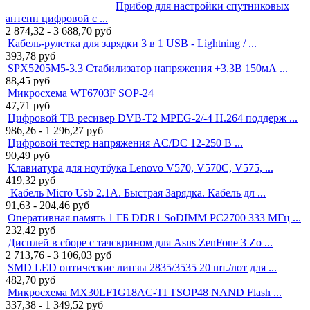
Прибор для настройки спутниковых
антенн цифровой с ...
2 874,32 - 3 688,70
руб
Кабель-рулетка для зарядки 3 в 1 USB - Lightning / ...
393,78
руб
SPX5205M5-3.3 Стабилизатор напряжения +3.3В 150мА ...
88,45
руб
Микросхема WT6703F SOP-24
47,71
руб
Цифровой ТВ ресивер DVB-T2 MPEG-2/-4 H.264 поддерж ...
986,26 - 1 296,27
руб
Цифровой тестер напряжения AC/DC 12-250 В ...
90,49
руб
Клавиатура для ноутбука Lenovo V570, V570C, V575, ...
419,32
руб
Кабель Micro Usb 2.1A. Быстрая Зарядка. Кабель дл ...
91,63 - 204,46
руб
Оперативная память 1 ГБ DDR1 SoDIMM PC2700 333 МГц ...
232,42
руб
Дисплей в сборе с тачскрином для Asus ZenFone 3 Zo ...
2 713,76 - 3 106,03
руб
SMD LED оптические линзы 2835/3535 20 шт./лот для ...
482,70
руб
Микросхема MX30LF1G18AC-TI TSOP48 NAND Flash ...
337,38 - 1 349,52
руб