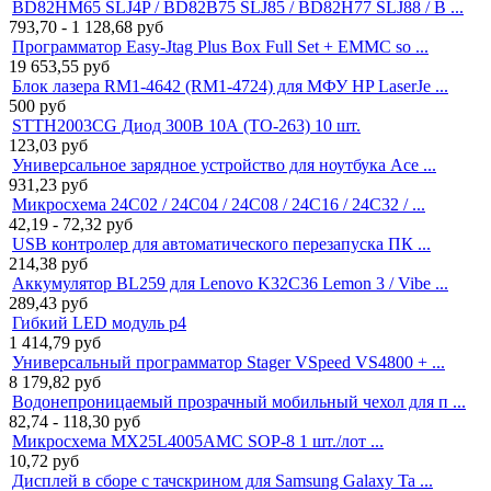
BD82HM65 SLJ4P / BD82B75 SLJ85 / BD82H77 SLJ88 / B ...
793,70 - 1 128,68
руб
Программатор Easy-Jtag Plus Box Full Set + EMMC so ...
19 653,55
руб
Блок лазера RM1-4642 (RM1-4724) для МФУ HP LaserJe ...
500
руб
STTH2003CG Диод 300В 10А (TO-263) 10 шт.
123,03
руб
Универсальное зарядное устройство для ноутбука Ace ...
931,23
руб
Микросхема 24C02 / 24C04 / 24C08 / 24C16 / 24C32 / ...
42,19 - 72,32
руб
USB контролер для автоматического перезапуска ПК ...
214,38
руб
Аккумулятор BL259 для Lenovo K32C36 Lemon 3 / Vibe ...
289,43
руб
Гибкий LED модуль p4
1 414,79
руб
Универсальный программатор Stager VSpeed VS4800 + ...
8 179,82
руб
Водонепроницаемый прозрачный мобильный чехол для п ...
82,74 - 118,30
руб
Микросхема MX25L4005AMC SOP-8 1 шт./лот ...
10,72
руб
Дисплей в сборе с тачскрином для Samsung Galaxy Ta ...