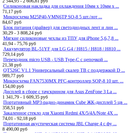
2 544,95 - 2 606,81
руб
Силиконовая накладка для охлаждения 10мм x 10мм x ...
71,17
руб
Микросхема M25P40-VMN6TP SO-8 5 шт./лот ...
84,67
руб
Блок питания (драйвер) для светодиодных лент и лин ...
30,29 - 3 808,24
руб
Мягкие силиконовые чехлы из ТПУ для iPhone 5,6,7,8 ...
41,94 - 75,76
руб
Аккумулятор BL-51YF для LG G4 / H815 / H818 / H810 ...
729,14
руб
Переходник micro USB - USB Type-C с цепочкой ...
21,38
руб
QT526C V1.1 Универсальный скалер ТВ с поддержкой D ...
989,77
руб
Микросхема FAN7530MX PFC-контроллер SOP-8 10 шт. ...
154,00
руб
Дисплей в сборе с тачскрином для Asus ZenFone 3 La ...
1 341,79 - 1 609,35
руб
Портативный MP3-радио-динамик Cube ЖК-дисплей 5 цв ...
358,51
руб
Закаленное стекло для Xiaomi Redmi 4X/5/4A/Note 4X ...
74,01 - 92,18
руб
Портативная акустическая система JBL Charge 4 с фу ...
8 490,00
руб