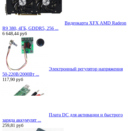
Видеокарта XFX AMD Radeon
R9 380, 4ГБ, GDDR5, 256 ...
6 648,44
руб
Электронный регулятор напряжения
50-220В/2000Вт ...
117,90
руб
Плата DC для активации и быстрого
заряда аккумулят ...
259,81
руб