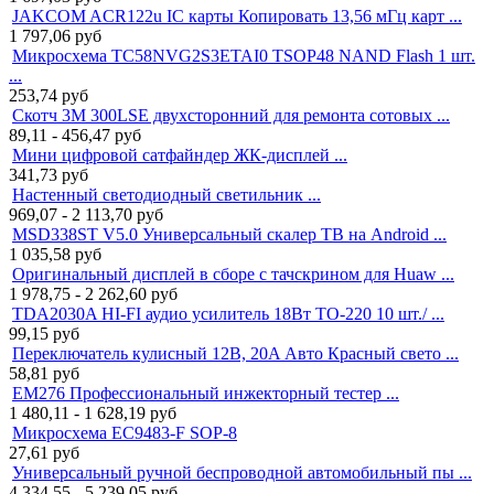
JAKCOM ACR122u IC карты Копировать 13,56 мГц карт ...
1 797,06
руб
Микросхема TC58NVG2S3ETAI0 TSOP48 NAND Flash 1 шт.
...
253,74
руб
Скотч 3M 300LSE двухсторонний для ремонта сотовых ...
89,11 - 456,47
руб
Мини цифровой сатфайндер ЖК-дисплей ...
341,73
руб
Настенный светодиодный светильник ...
969,07 - 2 113,70
руб
MSD338ST V5.0 Универсальный скалер ТВ на Android ...
1 035,58
руб
Оригинальный дисплей в сборе с тачскрином для Huaw ...
1 978,75 - 2 262,60
руб
TDA2030A HI-FI аудио усилитель 18Вт TO-220 10 шт./ ...
99,15
руб
Переключатель кулисный 12В, 20A Авто Красный свето ...
58,81
руб
EM276 Профессиональный инжекторный тестер ...
1 480,11 - 1 628,19
руб
Микросхема EC9483-F SOP-8
27,61
руб
Универсальный ручной беспроводной автомобильный пы ...
4 334,55 - 5 239,05
руб