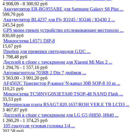
4 908,09 - 8 300,92
руб
Аккумулятор EB-BG955ABE для Samsung Galaxy S8 Plus ...
599,79
руб
Аккумулятор BL4237 для Fly IQ245 / IQ246 / IQ430 2 ...
245,54
руб
GPS мини-трекер устройство отслеживающее местополо ...
830,69
руб
Микросхема L6571 DIP-8
15,67
руб
Прибор для проверки светодиодов GJ2C ...
1 798,48
руб
Дисплей в сборе с тачскрином для Xiaomi Mi Max 2 ...
1 294,76 - 1 557,16
руб
Автомагнитола 7038B 2 Din 7 дюймов ...
3 563,00 - 3 901,20
руб
AF4502C Транзистор P-канал/ N-канал 30В SOP-8 10 ш ...
110,21
руб
Микросхема TC58NVG0S3ETA00 TSOP-48 NAND Flash ...
35,53
руб
Материнская плата RSAG7.820.1637/ROH VER.E ТВ LCD3 ...
3 467,87
руб
Дисплей в сборе с тачскрином для LG G5 (H850, H840 ...
1 260,29 - 1 374,25
руб
105 градусов угловая головка 1/4 ...
202,58
руб