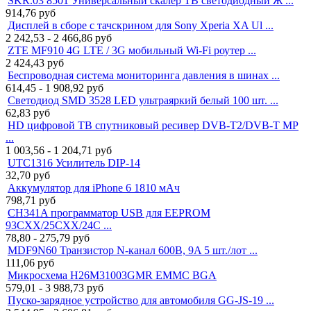
SKR.03 8501 Универсальный скалер ТВ светодиодный Ж ...
914,76
руб
Дисплей в сборе с тачскрином для Sony Xperia XA Ul ...
2 242,53 - 2 466,86
руб
ZTE MF910 4G LTE / 3G мобильный Wi-Fi роутер ...
2 424,43
руб
Беспроводная система мониторинга давления в шинах ...
614,45 - 1 908,92
руб
Светодиод SMD 3528 LED ультраяркий белый 100 шт. ...
62,83
руб
HD цифровой ТВ спутниковый ресивер DVB-T2/DVB-T MP
...
1 003,56 - 1 204,71
руб
UTC1316 Усилитель DIP-14
32,70
руб
Аккумулятор для iPhone 6 1810 мАч
798,71
руб
CH341A программатор USB для EEPROM
93CXX/25CXX/24C ...
78,80 - 275,79
руб
MDF9N60 Транзистор N-канал 600В, 9A 5 шт./лот ...
111,06
руб
Микросхема H26M31003GMR EMMC BGA
579,01 - 3 988,73
руб
Пуско-зарядное устройство для автомобиля GG-JS-19 ...