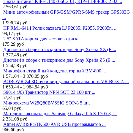
Плата питания KIP+L140E06C2-01, KIP+L140E06C2-02 ...
2 563,61
руб
Мини автомобильный GPS/GSM/GPRS/SMS трекер GPS303G
...
1 996,74
руб
HP RM1-6414 Ролик захвата LJ P2035, P2055, P2035n, ...
99,17
руб
2.5" SATA корпус для жесткого диска ...
175,29
руб
Дисплей в сборе с тачскрином для Sony Xperia XZ (F ...
1 377,48
руб
Дисплей в сборе с тачскрином для Sony Xperia Z5 (E ...
1 554,58
руб
Микрофон студийный конденсаторный BM-800 ...
1 571,04 - 3 870,05
руб
BOBOVR Z4 3D очки виртуальной реальности VR BOX 2. ...
1 650,44 - 1 964,54
руб
S9014 (J6) Транзистор NPN SOT-23 100 шт ...
57,81
руб
Микросхема W25Q80BVSSIG SOP-8 5 шт.
65,04
руб
Материнская плата для Samsung Galaxy Tab S T705 8, ...
2 331,08
руб
Atmel AVRISP STK500 AVR USB программатор ...
966,60
руб