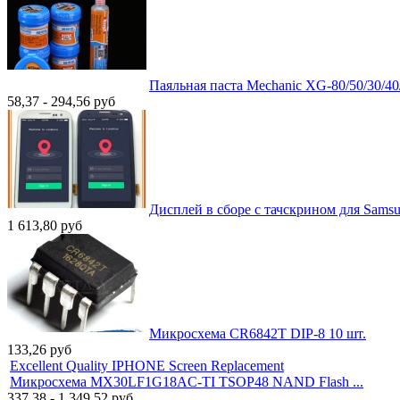
Паяльная паста Mechanic XG-80/50/30/40/
58,37 - 294,56
руб
Дисплей в сборе с тачскрином для Samsun
1 613,80
руб
Микросхема CR6842T DIP-8 10 шт.
133,26
руб
Excellent Quality IPHONE Screen Replacement
Микросхема MX30LF1G18AC-TI TSOP48 NAND Flash ...
337,38 - 1 349,52
руб