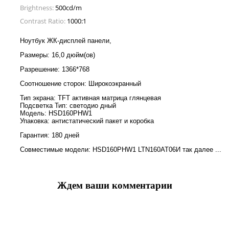
Brightness:
500cd/m
Contrast Ratio:
1000:1
Ноутбук ЖК-дисплей панели,
Размеры: 16,0 дюйм(ов)
Разрешение: 1366*768
Соотношение сторон: Широкоэкранный
Тип экрана: TFT активная матрица глянцевая
Подсветка Тип: светодио дный
Модель: HSD160PHW1
Упаковка: антистатический пакет и коробка
Гарантия: 180 дней
Совместимые модели: HSD160PHW1 LTN160AT06И так далее ...
Ждем ваши комментарии