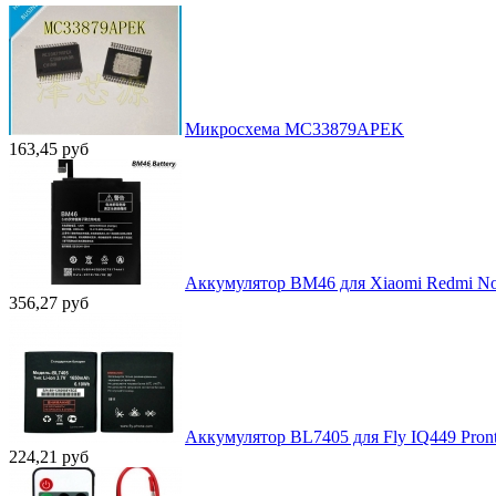
Микросхема MC33879APEK
163,45
руб
Аккумулятор BM46 для Xiaomi Redmi Note 
356,27
руб
Аккумулятор BL7405 для Fly IQ449 Pronto/
224,21
руб