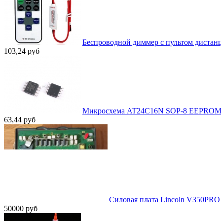
Беспроводной диммер с пультом дистанц
103,24
руб
Микросхема AT24C16N SOP-8 EEPROM 10
63,44
руб
Силовая плата Lincoln V350PRO
50000
руб