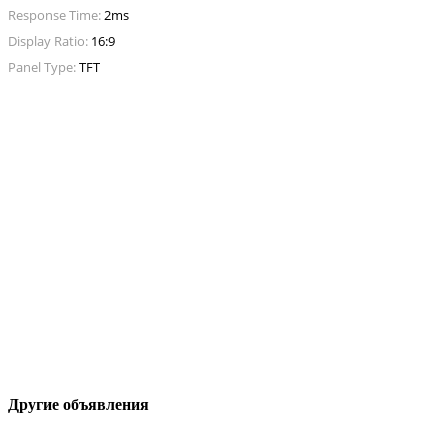
Response Time:
2ms
Display Ratio:
16:9
Panel Type:
TFT
Другие объявления