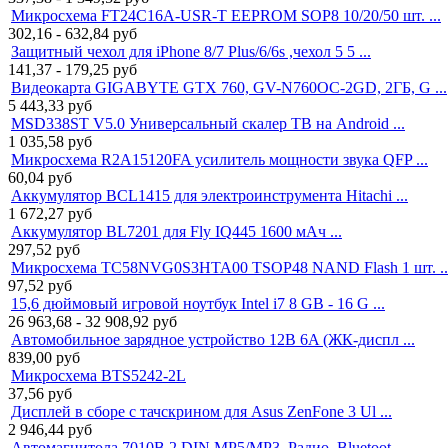
Микросхема FT24C16A-USR-T EEPROM SOP8 10/20/50 шт. ...
302,16 - 632,84
руб
Защитный чехол для iPhone 8/7 Plus/6/6s ,чехол 5 5 ...
141,37 - 179,25
руб
Видеокарта GIGABYTE GTX 760, GV-N760OC-2GD, 2ГБ, G ...
5 443,33
руб
MSD338ST V5.0 Универсальный скалер ТВ на Android ...
1 035,58
руб
Микросхема R2A15120FA усилитель мощности звука QFP ...
60,04
руб
Аккумулятор BCL1415 для электроинструмента Hitachi ...
1 672,27
руб
Аккумулятор BL7201 для Fly IQ445 1600 мАч ...
297,52
руб
Микросхема TC58NVG0S3HTA00 TSOP48 NAND Flash 1 шт. ..
97,52
руб
15,6 дюймовый игровой ноутбук Intel i7 8 GB - 16 G ...
26 963,68 - 32 908,92
руб
Автомобильное зарядное устройство 12В 6A (ЖК-диспл ...
839,00
руб
Микросхема BTS5242-2L
37,56
руб
Дисплей в сборе с тачскрином для Asus ZenFone 3 Ul ...
2 946,44
руб
Автомагнитола 7010B 2 DIN MP5/MP3, Радио, Bluetoot ...