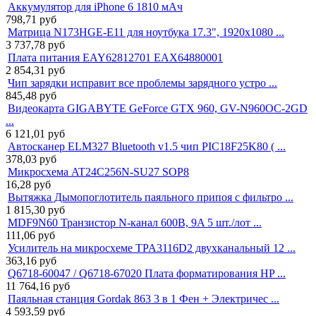
Аккумулятор для iPhone 6 1810 мАч
798,71
руб
Матрица N173HGE-E11 для ноутбука 17.3", 1920x1080 ...
3 737,78
руб
Плата питания EAY62812701 EAX64880001
2 854,31
руб
Чип зарядки исправит все проблемы зарядного устро ...
845,48
руб
Видеокарта GIGABYTE GeForce GTX 960, GV-N960OC-2GD
...
6 121,01
руб
Автосканер ELM327 Bluetooth v1.5 чип PIC18F25K80 ( ...
378,03
руб
Микросхема AT24C256N-SU27 SOP8
16,28
руб
Вытяжка Дымопоглотитель паяльного припоя с фильтро ...
1 815,30
руб
MDF9N60 Транзистор N-канал 600В, 9A 5 шт./лот ...
111,06
руб
Усилитель на микросхеме TPA3116D2 двухканальный 12 ...
363,16
руб
Q6718-60047 / Q6718-67020 Плата форматирования HP ...
11 764,16
руб
Паяльная станция Gordak 863 3 в 1 Фен + Электричес ...
4 593,59
руб