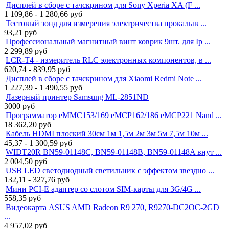
Дисплей в сборе с тачскрином для Sony Xperia XA (F ...
1 109,86 - 1 280,66
руб
Тестовый зонд для измерения электричества прокалыв ...
93,21
руб
Профессиональный магнитный винт коврик 9шт. для Ip ...
2 299,89
руб
LCR-T4 - измеритель RLC электронных компонентов, в ...
620,74 - 839,95
руб
Дисплей в сборе с тачскрином для Xiaomi Redmi Note ...
1 227,39 - 1 490,55
руб
Лазерный принтер Samsung ML-2851ND
3000
руб
Программатор eMMC153/169 eMCP162/186 eMCP221 Nand ...
18 362,20
руб
Кабель HDMI плоский 30см 1м 1,5м 2м 3м 5м 7,5м 10м ...
45,37 - 1 300,59
руб
WIDT20R BN59-01148C, BN59-01148B, BN59-01148A внут ...
2 004,50
руб
USB LED светодиодный светильник с эффектом звездно ...
132,11 - 327,76
руб
Мини PCI-E адаптер со слотом SIM-карты для 3G/4G ...
558,35
руб
Видеокарта ASUS AMD Radeon R9 270, R9270-DC2OC-2GD
...
4 957,02
руб