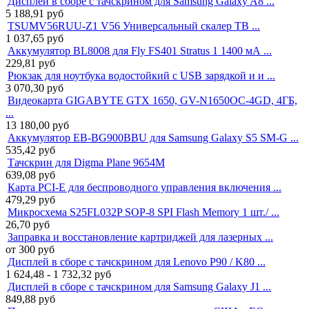
Дисплей в сборе с тачскрином для Samsung Galaxy A8 ...
5 188,91
руб
TSUMV56RUU-Z1 V56 Универсальный скалер ТВ ...
1 037,65
руб
Аккумулятор BL8008 для Fly FS401 Stratus 1 1400 мА ...
229,81
руб
Рюкзак для ноутбука водостойкий с USB зарядкой и и ...
3 070,30
руб
Видеокарта GIGABYTE GTX 1650, GV-N1650OC-4GD, 4ГБ,
...
13 180,00
руб
Аккумулятор EB-BG900BBU для Samsung Galaxy S5 SM-G ...
535,42
руб
Тачскрин для Digma Plane 9654M
639,08
руб
Карта PCI-E для беспроводного управления включения ...
479,29
руб
Микросхема S25FL032P SOP-8 SPI Flash Memory 1 шт./ ...
26,70
руб
Заправка и восстановление картриджей для лазерных ...
от 300
руб
Дисплей в сборе с тачскрином для Lenovo P90 / K80 ...
1 624,48 - 1 732,32
руб
Дисплей в сборе с тачскрином для Samsung Galaxy J1 ...
849,88
руб