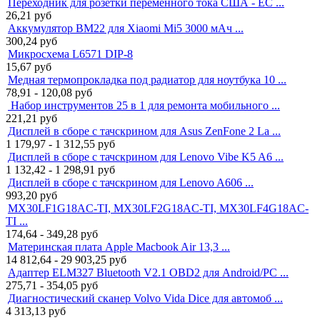
Переходник для розетки переменного тока США - ЕС ...
26,21
руб
Аккумулятор BM22 для Xiaomi Mi5 3000 мАч ...
300,24
руб
Микросхема L6571 DIP-8
15,67
руб
Медная термопрокладка под радиатор для ноутбука 10 ...
78,91 - 120,08
руб
Набор инструментов 25 в 1 для ремонта мобильного ...
221,21
руб
Дисплей в сборе с тачскрином для Asus ZenFone 2 La ...
1 179,97 - 1 312,55
руб
Дисплей в сборе с тачскрином для Lenovo Vibe K5 A6 ...
1 132,42 - 1 298,91
руб
Дисплей в сборе с тачскрином для Lenovo A606 ...
993,20
руб
MX30LF1G18AC-TI, MX30LF2G18AC-TI, MX30LF4G18AC-
TI ...
174,64 - 349,28
руб
Материнская плата Apple Macbook Air 13,3 ...
14 812,64 - 29 903,25
руб
Адаптер ELM327 Bluetooth V2.1 OBD2 для Android/PC ...
275,71 - 354,05
руб
Диагностический сканер Volvo Vida Dice для автомоб ...
4 313,13
руб