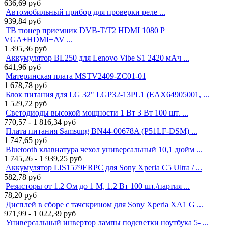
636,69
руб
Автомобильный прибор для проверки реле ...
939,84
руб
ТВ тюнер приемник DVB-T/T2 HDMI 1080 P
VGA+HDMI+AV ...
1 395,36
руб
Аккумулятор BL250 для Lenovo Vibe S1 2420 мАч ...
641,96
руб
Материнская плата MSTV2409-ZC01-01
1 678,78
руб
Блок питания для LG 32" LGP32-13PL1 (EAX64905001, ...
1 529,72
руб
Светодиоды высокой мощности 1 Вт 3 Вт 100 шт. ...
770,57 - 1 816,34
руб
Плата питания Samsung BN44-00678A (P51LF-DSM) ...
1 747,65
руб
Bluetooth клавиатура чехол универсальный 10,1 дюйм ...
1 745,26 - 1 939,25
руб
Аккумулятор LIS1579ERPC для Sony Xperia C5 Ultra / ...
582,78
руб
Резисторы от 1.2 Ом до 1 М, 1.2 Вт 100 шт./партия ...
78,20
руб
Дисплей в сборе с тачскрином для Sony Xperia XA1 G ...
971,99 - 1 022,39
руб
Универсальный инвертор лампы подсветки ноутбука 5- ...