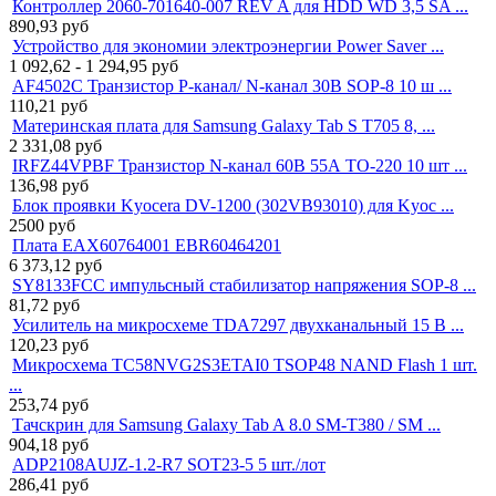
Контроллер 2060-701640-007 REV A для HDD WD 3,5 SA ...
890,93
руб
Устройство для экономии электроэнергии Power Saver ...
1 092,62 - 1 294,95
руб
AF4502C Транзистор P-канал/ N-канал 30В SOP-8 10 ш ...
110,21
руб
Материнская плата для Samsung Galaxy Tab S T705 8, ...
2 331,08
руб
IRFZ44VPBF Транзистор N-канал 60В 55А TO-220 10 шт ...
136,98
руб
Блок проявки Kyocera DV-1200 (302VB93010) для Kyoc ...
2500
руб
Плата EAX60764001 EBR60464201
6 373,12
руб
SY8133FCC импульсный стабилизатор напряжения SOP-8 ...
81,72
руб
Усилитель на микросхеме TDA7297 двухканальный 15 В ...
120,23
руб
Микросхема TC58NVG2S3ETAI0 TSOP48 NAND Flash 1 шт.
...
253,74
руб
Тачскрин для Samsung Galaxy Tab A 8.0 SM-T380 / SM ...
904,18
руб
ADP2108AUJZ-1.2-R7 SOT23-5 5 шт./лот
286,41
руб