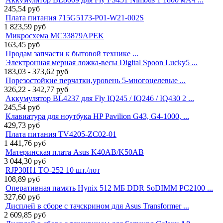
245,54
руб
Плата питания 715G5173-P01-W21-002S
1 823,59
руб
Микросхема MC33879APEK
163,45
руб
Продам запчасти к бытовой технике ...
Электронная мерная ложка-весы Digital Spoon Lucky5 ...
183,03 - 373,62
руб
Порезостойкие перчатки,уровень 5-многоцелевые ...
326,22 - 342,77
руб
Аккумулятор BL4237 для Fly IQ245 / IQ246 / IQ430 2 ...
245,54
руб
Клавиатура для ноутбука HP Pavilion G43, G4-1000, ...
429,73
руб
Плата питания TV4205-ZC02-01
1 441,76
руб
Материнская плата Asus K40AB/K50AB
3 044,30
руб
RJP30H1 TO-252 10 шт./лот
108,89
руб
Оперативная память Hynix 512 МБ DDR SoDIMM PC2100 ...
327,60
руб
Дисплей в сборе с тачскрином для Asus Transformer ...
2 609,85
руб