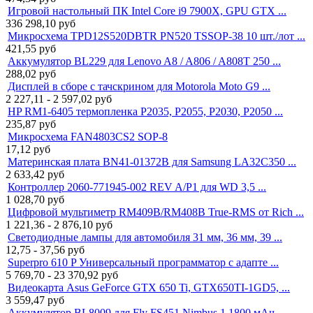
Игровой настольный ПК Intel Core i9 7900X, GPU GTX ...
336 298,10
руб
Микросхема TPD12S520DBTR PN520 TSSOP-38 10 шт./лот ...
421,55
руб
Аккумулятор BL229 для Lenovo A8 / A806 / A808T 250 ...
288,02
руб
Дисплей в сборе с тачскрином для Motorola Moto G9 ...
2 227,11 - 2 597,02
руб
HP RM1-6405 термопленка P2035, P2055, P2030, P2050 ...
235,87
руб
Микросхема FAN4803CS2 SOP-8
17,12
руб
Материнская плата BN41-01372B для Samsung LA32C350 ...
2 633,42
руб
Контроллер 2060-771945-002 REV A/P1 для WD 3,5 ...
1 028,70
руб
Цифровой мультиметр RM409B/RM408B True-RMS от Rich ...
1 221,36 - 2 876,10
руб
Светодиодные лампы для автомобиля 31 мм, 36 мм, 39 ...
12,75 - 37,56
руб
Superpro 610 P Универсальный программатор с адапте ...
5 769,70 - 23 370,92
руб
Видеокарта Asus GeForce GTX 650 Ti, GTX650TI-1GD5, ...
3 559,47
руб
Аккумулятор BL8009 для Fly FS451 Nimbus 1 1800 мАч ...