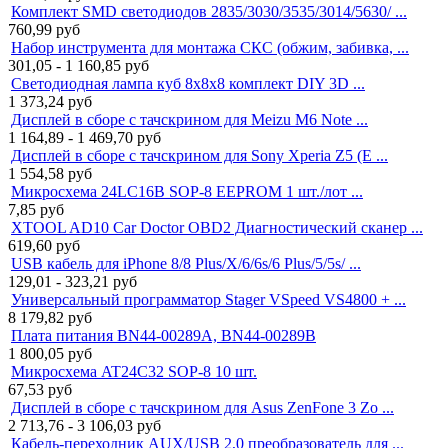
Комплект SMD светодиодов 2835/3030/3535/3014/5630/ ...
760,99
руб
Набор инструмента для монтажа СКС (обжим, забивка, ...
301,05 - 1 160,85
руб
Светодиодная лампа куб 8x8x8 комплект DIY 3D ...
1 373,24
руб
Дисплей в сборе с тачскрином для Meizu M6 Note ...
1 164,89 - 1 469,70
руб
Дисплей в сборе с тачскрином для Sony Xperia Z5 (E ...
1 554,58
руб
Микросхема 24LC16B SOP-8 EEPROM 1 шт./лот ...
7,85
руб
XTOOL AD10 Car Doctor OBD2 Диагностический сканер ...
619,60
руб
USB кабель для iPhone 8/8 Plus/X/6/6s/6 Plus/5/5s/ ...
129,01 - 323,21
руб
Универсальный программатор Stager VSpeed VS4800 + ...
8 179,82
руб
Плата питания BN44-00289A, BN44-00289B
1 800,05
руб
Микросхема AT24C32 SOP-8 10 шт.
67,53
руб
Дисплей в сборе с тачскрином для Asus ZenFone 3 Zo ...
2 713,76 - 3 106,03
руб
Кабель-переходник AUX/USB 2,0 преобразователь для ...