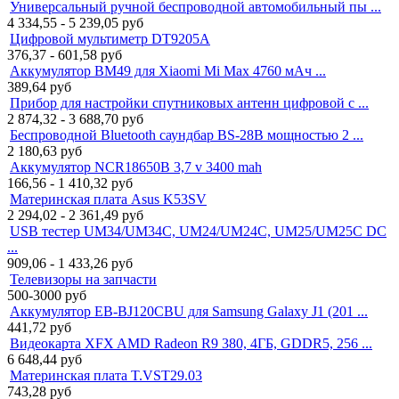
Универсальный ручной беспроводной автомобильный пы ...
4 334,55 - 5 239,05
руб
Цифровой мультиметр DT9205A
376,37 - 601,58
руб
Аккумулятор BM49 для Xiaomi Mi Max 4760 мАч ...
389,64
руб
Прибор для настройки спутниковых антенн цифровой с ...
2 874,32 - 3 688,70
руб
Беспроводной Bluetooth саундбар BS-28B мощностью 2 ...
2 180,63
руб
Аккумулятор NCR18650B 3,7 v 3400 mah
166,56 - 1 410,32
руб
Материнская плата Asus K53SV
2 294,02 - 2 361,49
руб
USB тестер UM34/UM34C, UM24/UM24C, UM25/UM25C DC
...
909,06 - 1 433,26
руб
Телевизоры на запчасти
500-3000
руб
Аккумулятор EB-BJ120CBU для Samsung Galaxy J1 (201 ...
441,72
руб
Видеокарта XFX AMD Radeon R9 380, 4ГБ, GDDR5, 256 ...
6 648,44
руб
Материнская плата T.VST29.03
743,28
руб