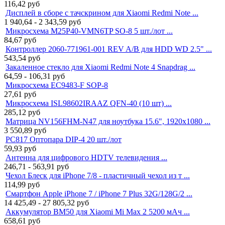
116,42
руб
Дисплей в сборе с тачскрином для Xiaomi Redmi Note ...
1 940,64 - 2 343,59
руб
Микросхема M25P40-VMN6TP SO-8 5 шт./лот ...
84,67
руб
Контроллер 2060-771961-001 REV A/B для HDD WD 2.5" ...
543,54
руб
Закаленное стекло для Xiaomi Redmi Note 4 Snapdrag ...
64,59 - 106,31
руб
Микросхема EC9483-F SOP-8
27,61
руб
Микросхема ISL98602IRAAZ QFN-40 (10 шт) ...
285,12
руб
Матрица NV156FHM-N47 для ноутбука 15.6", 1920x1080 ...
3 550,89
руб
PC817 Оптопара DIP-4 20 шт./лот
59,93
руб
Антенна для цифрового HDTV телевидения ...
246,71 - 563,91
руб
Чехол Блеск для iPhone 7/8 - пластичный чехол из т ...
114,99
руб
Смартфон Apple iPhone 7 / iPhone 7 Plus 32G/128G/2 ...
14 425,49 - 27 805,32
руб
Аккумулятор BM50 для Xiaomi Mi Max 2 5200 мАч ...
658,61
руб