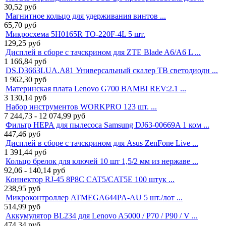
30,52
руб
Магнитное кольцо для удерживания винтов ...
65,70
руб
Микросхема 5H0165R TO-220F-4L 5 шт.
129,25
руб
Дисплей в сборе с тачскрином для ZTE Blade A6/A6 L ...
1 166,84
руб
DS.D3663LUA.A81 Универсальный скалер ТВ светодиодн ...
1 962,30
руб
Материнская плата Lenovo G700 BAMBI REV:2.1 ...
3 130,14
руб
Набор инструментов WORKPRO 123 шт. ...
7 244,73 - 12 074,99
руб
Фильтр HEPA для пылесоса Samsung DJ63-00669A 1 ком ...
447,46
руб
Дисплей в сборе с тачскрином для Asus ZenFone Live ...
1 391,44
руб
Кольцо брелок для ключей 10 шт 1,5/2 мм из нержаве ...
92,06 - 140,14
руб
Коннектор RJ-45 8P8C CAT5/CAT5E 100 штук ...
238,95
руб
Микроконтроллер ATMEGA644PA-AU 5 шт./лот ...
514,99
руб
Аккумулятор BL234 для Lenovo A5000 / P70 / P90 / V ...
474,34
руб