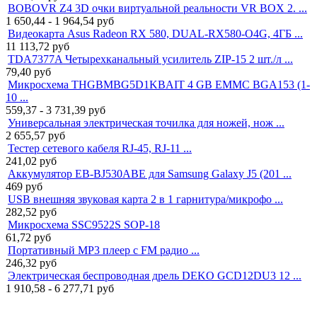
BOBOVR Z4 3D очки виртуальной реальности VR BOX 2. ...
1 650,44 - 1 964,54
руб
Видеокарта Asus Radeon RX 580, DUAL-RX580-O4G, 4ГБ ...
11 113,72
руб
TDA7377A Четырехканальный усилитель ZIP-15 2 шт./л ...
79,40
руб
Микросхема THGBMBG5D1KBAIT 4 GB EMMC BGA153 (1-
10 ...
559,37 - 3 731,39
руб
Универсальная электрическая точилка для ножей, нож ...
2 655,57
руб
Тестер сетевого кабеля RJ-45, RJ-11 ...
241,02
руб
Аккумулятор EB-BJ530ABE для Samsung Galaxy J5 (201 ...
469
руб
USB внешняя звуковая карта 2 в 1 гарнитура/микрофо ...
282,52
руб
Микросхема SSC9522S SOP-18
61,72
руб
Портативный MP3 плеер с FM радио ...
246,32
руб
Электрическая беспроводная дрель DEKO GCD12DU3 12 ...
1 910,58 - 6 277,71
руб