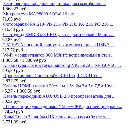
Беспроводная зарядная подставка для смартфонов ...
1 568,23
руб
Микросхема MAP8800 SOP-8 10 шт.
71,05
руб
Фотобарабан PA-210/ PB-211/ PB-210/ PA-211/ PC-210 ...
616,43
руб
Светодиод SMD 3528 LED ультраяркий белый 100 шт. ...
62,83
руб
2.5" SATA внешний корпус для жесткого диска USB 3. ...
317,72
руб
Wi-Fi маршрутизатор 300 Мбит/с встраиваемый в стен ...
1 305,68 - 1 330,99
руб
Клавиатура для ноутбука Samsung NP355E5C, NP350V5C ...
495,89
руб
Процессор Intel Core i5-3450 3,10 ГГц LGA 1155 ...
2 837,79
руб
Кабель HDMI плоский 30см 1м 1,5м 2м 3м 5м 7,5м 10м ...
45,37 - 1 300,59
руб
Кабель-переходник AUX/USB 2,0 преобразователь для ...
30,52
руб
Штангенциркуль-6 дюймов/150 мм ЖК-дисплей цифрово ...
274,49
руб
Xintai Touch 32 дюйма ИК сенсорная рамка (без стек ...
3 731,39
руб