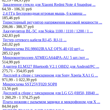
62,19 - 64,95
руб
Закаленное стекло для Xiaomi Redmi Note 4 Snapdrag ...
64,59 - 106,31
руб
2.4 ГГц Беспроводная игровая мышь, 6 клавиш ...
185,46
руб
Тиристорный регулятор напряжения высокой мощности ...
206,06 - 388,37
руб
Аккумулятор BL-5C для Nokia 1100 / 1110 / 1200 / 1 ...
242,83
руб
Тестер сетевого кабеля RJ-45, RJ-11 ...
241,02
руб
Микросхема ISL98602IRAAZ QFN-40 (10 шт) ...
285,12
руб
Микроконтроллер ATMEGA644PA-AU 5 шт./лот ...
514,99
руб
Адаптер ELM327 Bluetooth V2.1 OBD2 для Android/PC ...
275,71 - 354,05
руб
Дисплей в сборе с тачскрином для Sony Xperia XA1 G ...
971,99 - 1 022,39
руб
Микросхема SST25VF020 SOP8
13,56
руб
Дисплей в сборе с тачскрином для LG G5 (H850, H840 ...
1 260,29 - 1 374,25
руб
Плата нижняя с разъемом зарядки и микрофоном для X ...
84,04
руб