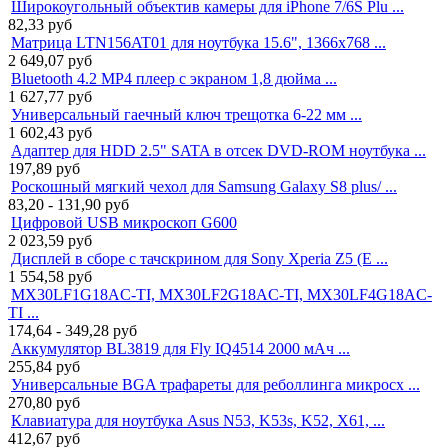
Широкоугольный объектив камеры для iPhone 7/6S Plu ...
82,33
руб
Матрица LTN156AT01 для ноутбука 15.6", 1366x768 ...
2 649,07
руб
Bluetooth 4.2 MP4 плеер с экраном 1,8 дюйма ...
1 627,77
руб
Универсальный гаечный ключ трещотка 6-22 мм ...
1 602,43
руб
Адаптер для HDD 2.5" SATA в отсек DVD-ROM ноутбука ...
197,89
руб
Роскошный мягкий чехол для Samsung Galaxy S8 plus/ ...
83,20 - 131,90
руб
Цифровой USB микроскоп G600
2 023,59
руб
Дисплей в сборе с тачскрином для Sony Xperia Z5 (E ...
1 554,58
руб
MX30LF1G18AC-TI, MX30LF2G18AC-TI, MX30LF4G18AC-
TI ...
174,64 - 349,28
руб
Аккумулятор BL3819 для Fly IQ4514 2000 мАч ...
255,84
руб
Универсальные BGA трафареты для реболлинга микросх ...
270,80
руб
Клавиатура для ноутбука Asus N53, K53s, K52, X61, ...
412,67
руб