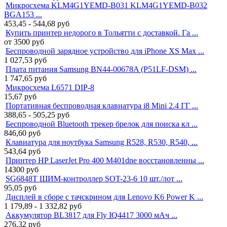
Микросхема KLM4G1YEMD-B031 KLM4G1YEMD-B032
BGA153 ...
453,45 - 544,68
руб
Купить принтер недорого в Тольятти с доставкой. Га ...
от 3500
руб
Беспроводной зарядное устройство для iPhone XS Max ...
1 027,53
руб
Плата питания Samsung BN44-00678A (P51LF-DSM) ...
1 747,65
руб
Микросхема L6571 DIP-8
15,67
руб
Портативная беспроводная клавиатура i8 Mini 2.4 ГГ ...
388,65 - 505,25
руб
Беспроводной Bluetooth трекер брелок для поиска кл ...
846,60
руб
Клавиатура для ноутбука Samsung R528, R530, R540, ...
543,64
руб
Принтер HP LaserJet Pro 400 M401dne восстановленны ...
14300
руб
SG6848T ШИМ-контроллер SOT-23-6 10 шт./лот ...
95,05
руб
Дисплей в сборе с тачскрином для Lenovo K6 Power K ...
1 179,89 - 1 332,82
руб
Аккумулятор BL3817 для Fly IQ4417 3000 мАч ...
276,32
руб