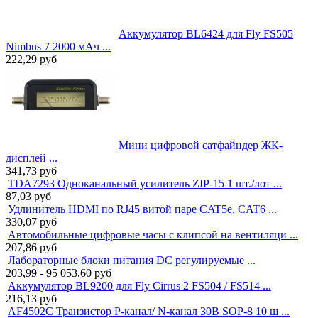
Аккумулятор BL6424 для Fly FS505
Nimbus 7 2000 мАч ...
222,29
руб
Мини цифровой сатфайндер ЖК-
дисплей ...
341,73
руб
TDA7293 Одноканальный усилитель ZIP-15 1 шт./лот ...
87,03
руб
Удлинитель HDMI по RJ45 витой паре CAT5e, CAT6 ...
330,07
руб
Автомобильные цифровые часы с клипсой на вентиляци ...
207,86
руб
Лабораторные блоки питания DC регулируемые ...
203,99 - 95 053,60
руб
Аккумулятор BL9200 для Fly Cirrus 2 FS504 / FS514 ...
216,13
руб
AF4502C Транзистор P-канал/ N-канал 30В SOP-8 10 ш ...