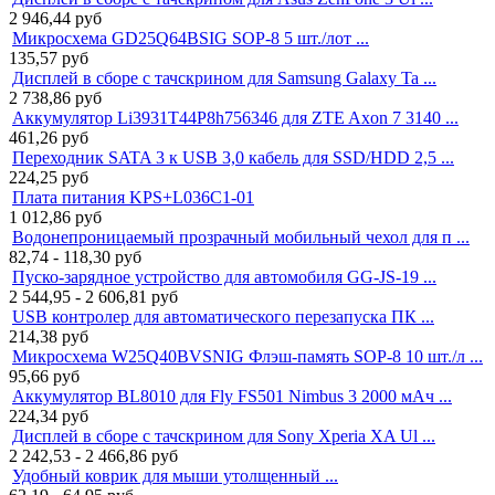
2 946,44
руб
Микросхема GD25Q64BSIG SOP-8 5 шт./лот ...
135,57
руб
Дисплей в сборе с тачскрином для Samsung Galaxy Ta ...
2 738,86
руб
Аккумулятор Li3931T44P8h756346 для ZTE Axon 7 3140 ...
461,26
руб
Переходник SATA 3 к USB 3,0 кабель для SSD/HDD 2,5 ...
224,25
руб
Плата питания KPS+L036C1-01
1 012,86
руб
Водонепроницаемый прозрачный мобильный чехол для п ...
82,74 - 118,30
руб
Пуско-зарядное устройство для автомобиля GG-JS-19 ...
2 544,95 - 2 606,81
руб
USB контролер для автоматического перезапуска ПК ...
214,38
руб
Микросхема W25Q40BVSNIG Флэш-память SOP-8 10 шт./л ...
95,66
руб
Аккумулятор BL8010 для Fly FS501 Nimbus 3 2000 мАч ...
224,34
руб
Дисплей в сборе с тачскрином для Sony Xperia XA Ul ...
2 242,53 - 2 466,86
руб
Удобный коврик для мыши утолщенный ...