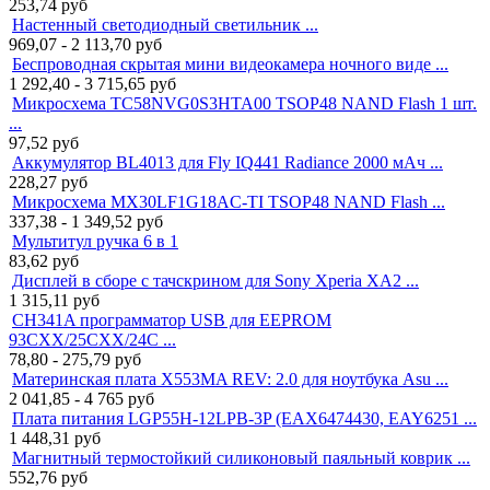
253,74
руб
Настенный светодиодный светильник ...
969,07 - 2 113,70
руб
Беспроводная скрытая мини видеокамера ночного виде ...
1 292,40 - 3 715,65
руб
Микросхема TC58NVG0S3HTA00 TSOP48 NAND Flash 1 шт.
...
97,52
руб
Аккумулятор BL4013 для Fly IQ441 Radiance 2000 мАч ...
228,27
руб
Микросхема MX30LF1G18AC-TI TSOP48 NAND Flash ...
337,38 - 1 349,52
руб
Мультитул ручка 6 в 1
83,62
руб
Дисплей в сборе с тачскрином для Sony Xperia XA2 ...
1 315,11
руб
CH341A программатор USB для EEPROM
93CXX/25CXX/24C ...
78,80 - 275,79
руб
Материнская плата X553MA REV: 2.0 для ноутбука Asu ...
2 041,85 - 4 765
руб
Плата питания LGP55H-12LPB-3P (EAX6474430, EAY6251 ...
1 448,31
руб
Магнитный термостойкий силиконовый паяльный коврик ...
552,76
руб