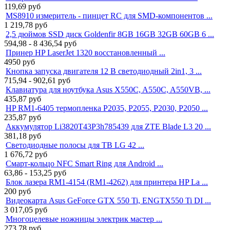
119,69
руб
MS8910 измеритель - пинцет RC для SMD-компонентов ...
1 219,78
руб
2,5 дюймов SSD диск Goldenfir 8GB 16GB 32GB 60GB 6 ...
594,98 - 8 436,54
руб
Принер HP LaserJet 1320 восстановленный ...
4950
руб
Кнопка запуска двигателя 12 В светодиодный 2in1, 3 ...
715,94 - 902,61
руб
Клавиатура для ноутбука Asus X550C, A550C, A550VB, ...
435,87
руб
HP RM1-6405 термопленка P2035, P2055, P2030, P2050 ...
235,87
руб
Аккумулятор Li3820T43P3h785439 для ZTE Blade L3 20 ...
381,18
руб
Светодиодные полосы для ТВ LG 42 ...
1 676,72
руб
Смарт-кольцо NFC Smart Ring для Android ...
63,86 - 153,25
руб
Блок лазера RM1-4154 (RM1-4262) для принтера HP La ...
200
руб
Видеокарта Asus GeForce GTX 550 Ti, ENGTX550 Ti DI ...
3 017,05
руб
Многоцелевые ножницы электрик мастер ...
273,78
руб