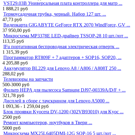
VST29.03B Универсальная плата контроллера для матр ...
1 888,21
руб
Термоусадочная трубка, черный. Набор 127 шт. ...
47,73
руб
Видеокарта GIGABYTE GeForce RTX 2070 WindForce, GV ...
37 950,00
руб
Микросхема MP3378E LED-драйвер TSSOP-28 10 шт./лот ...
113,35
руб
IFu портативная беспроводная электрическая отвертк ...
1 315,39
руб
Программатор RT809F + 7 адаптеров + SOP16, SOP20, ...
4 205,88
руб
Аккумулятор BL229 для Lenovo A8 / A806 / A808T 250 ...
288,02
руб
Телевизоры на запчасти
500-3000
руб
Фильтр HEPA для пылесоса Samsung DJ97-00339A/D/F + ...
321,78
руб
Дисплей в сборе с тачскрином для Lenovo A5000 ...
1 093,36 - 1 259,04
руб
Блок проявки Kyocera DV-1200 (302VB93010) для Kyoc ...
2500
руб
Ремонт компьютеров, ноутбуков в Твери ...
5000
руб
Микросхема MX25L6405DMI-12G SOP-16 5 шт./лот ...