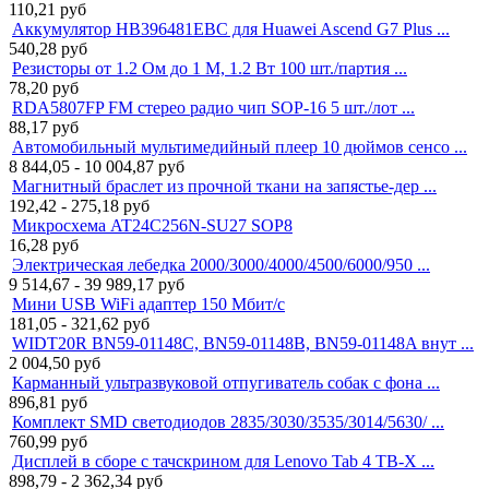
110,21
руб
Аккумулятор HB396481EBC для Huawei Ascend G7 Plus ...
540,28
руб
Резисторы от 1.2 Ом до 1 М, 1.2 Вт 100 шт./партия ...
78,20
руб
RDA5807FP FM стерео радио чип SOP-16 5 шт./лот ...
88,17
руб
Автомобильный мультимедийный плеер 10 дюймов сенсо ...
8 844,05 - 10 004,87
руб
Магнитный браслет из прочной ткани на запястье-дер ...
192,42 - 275,18
руб
Микросхема AT24C256N-SU27 SOP8
16,28
руб
Электрическая лебедка 2000/3000/4000/4500/6000/950 ...
9 514,67 - 39 989,17
руб
Мини USB WiFi адаптер 150 Мбит/с
181,05 - 321,62
руб
WIDT20R BN59-01148C, BN59-01148B, BN59-01148A внут ...
2 004,50
руб
Карманный ультразвуковой отпугиватель собак с фона ...
896,81
руб
Комплект SMD светодиодов 2835/3030/3535/3014/5630/ ...
760,99
руб
Дисплей в сборе с тачскрином для Lenovo Tab 4 TB-X ...
898,79 - 2 362,34
руб