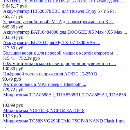
TKDMR TV160 Full HD LVDS VGA тестер с пятью адапте ...
9 645,17
руб
Аккумулятор HB526379EBC для Huawei Enjoy 5 / Y6 Pr ...
365,77
руб
Зарядное устройство 42 V 2A для электросамоката Xi ...
649,35
руб
Аккумулятор BAT16484000 для DOOGEE X5 Max / X5 Max ...
303,34
руб
Аккумулятор BL7303 для Fly TS107 1800 мАч ...
217,50
руб
Большой коврик для игровой мыши с картой старого м ...
515,41 - 752,39
руб
60X мини микроскоп со светодиодной подсветкой и с ...
130,80
руб
Цифровой тестер напряжения AC/DC 12-250 В ...
90,49
руб
Автомобильный MP3-плеер с Bluetooth ...
729,72
руб
Микросхема TDA8588AJ, TDA8588BJ, TDA8589AJ, TDA858
...
103,99
руб
Микросхема NCP1653, NCP1653A DIP-8
10,73
руб
Микросхема TC58NVG2S3ETAI0 TSOP48 NAND Flash 1 шт.
...