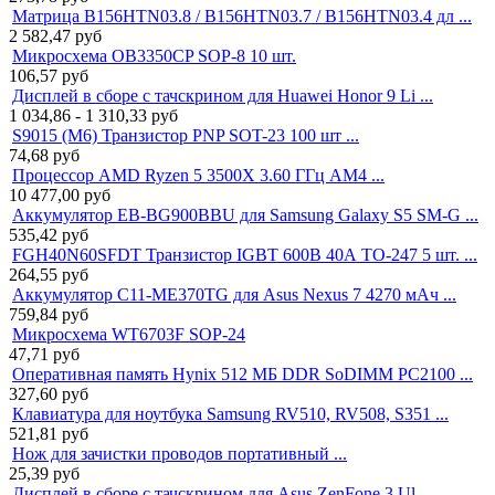
Матрица B156HTN03.8 / B156HTN03.7 / B156HTN03.4 дл ...
2 582,47
руб
Микросхема OB3350CP SOP-8 10 шт.
106,57
руб
Дисплей в сборе с тачскрином для Huawei Honor 9 Li ...
1 034,86 - 1 310,33
руб
S9015 (M6) Транзистор PNP SOT-23 100 шт ...
74,68
руб
Процессор AMD Ryzen 5 3500X 3.60 ГГц AM4 ...
10 477,00
руб
Аккумулятор EB-BG900BBU для Samsung Galaxy S5 SM-G ...
535,42
руб
FGH40N60SFDT Транзистор IGBT 600В 40А TO-247 5 шт. ...
264,55
руб
Аккумулятор C11-ME370TG для Asus Nexus 7 4270 мАч ...
759,84
руб
Микросхема WT6703F SOP-24
47,71
руб
Оперативная память Hynix 512 МБ DDR SoDIMM PC2100 ...
327,60
руб
Клавиатура для ноутбука Samsung RV510, RV508, S351 ...
521,81
руб
Нож для зачистки проводов портативный ...
25,39
руб
Дисплей в сборе с тачскрином для Asus ZenFone 3 Ul ...