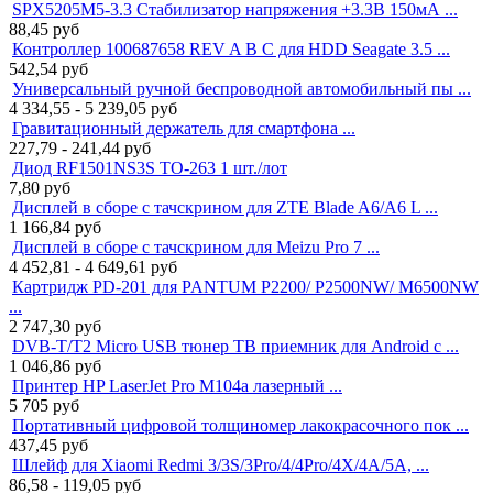
SPX5205M5-3.3 Стабилизатор напряжения +3.3В 150мА ...
88,45
руб
Контроллер 100687658 REV A B C для HDD Seagate 3.5 ...
542,54
руб
Универсальный ручной беспроводной автомобильный пы ...
4 334,55 - 5 239,05
руб
Гравитационный держатель для смартфона ...
227,79 - 241,44
руб
Диод RF1501NS3S TO-263 1 шт./лот
7,80
руб
Дисплей в сборе с тачскрином для ZTE Blade A6/A6 L ...
1 166,84
руб
Дисплей в сборе с тачскрином для Meizu Pro 7 ...
4 452,81 - 4 649,61
руб
Картридж PD-201 для PANTUM P2200/ P2500NW/ M6500NW
...
2 747,30
руб
DVB-T/T2 Micro USB тюнер ТВ приемник для Android с ...
1 046,86
руб
Принтер HP LaserJet Pro M104a лазерный ...
5 705
руб
Портативный цифровой толщиномер лакокрасочного пок ...
437,45
руб
Шлейф для Xiaomi Redmi 3/3S/3Pro/4/4Pro/4X/4A/5A, ...
86,58 - 119,05
руб