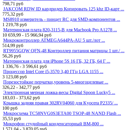
798,71
руб
JAKCOM RDW ID кардридер Копировать 125 khz ID-карт ...
775,32
руб
MS8910 измеритель - пинцет RC для SMD-компонентов ...
1 219,78
руб
Материнская плата 820-3115-B для Macbook Pro A1278 ...
10 659,99 - 15 966,94
руб
Микроконтроллер ATMEGA644PA-AU 5 шт./лот ...
514,99
руб
RT9955GQW QFN-48 Контроллер питания матрицы 1 шт./ ...
56,26
руб
Материнская плата для iPhone 5S 16 ГБ, 32 ГБ, 64 Г ...
1 336,76 - 3 596,61
руб
Процессор Intel Core i5-3570 3,40 ГГц LGA 1155 ...
3 123,08
руб
Порезостойкие перчатки,уровень 5-многоцелевые ...
326,22 - 342,77
руб
Электронная мерная ложка-весы Digital Spoon Lucky5 ...
183,03 - 373,62
руб
Крышка задняя правая 302RV04060 для Kyocera P2335/ ...
100
руб
Микросхема TC58NVG0S3ETA00 TSOP-48 NAND Flash ...
35,53
руб
Микрофон студийный конденсаторный BM-800 ...
1 571,04 - 3 870,05
руб