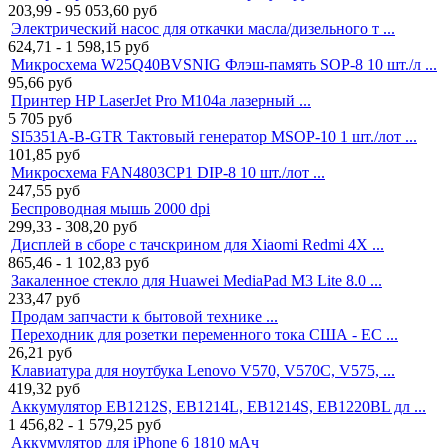
203,99 - 95 053,60
руб
Электрический насос для откачки масла/дизельного т ...
624,71 - 1 598,15
руб
Микросхема W25Q40BVSNIG Флэш-память SOP-8 10 шт./л ...
95,66
руб
Принтер HP LaserJet Pro M104a лазерный ...
5 705
руб
SI5351A-B-GTR Тактовый генератор MSOP-10 1 шт./лот ...
101,85
руб
Микросхема FAN4803CP1 DIP-8 10 шт./лот ...
247,55
руб
Беспроводная мышь 2000 dpi
299,33 - 308,20
руб
Дисплей в сборе с тачскрином для Xiaomi Redmi 4X ...
865,46 - 1 102,83
руб
Закаленное стекло для Huawei MediaPad M3 Lite 8.0 ...
233,47
руб
Продам запчасти к бытовой технике ...
Переходник для розетки переменного тока США - ЕС ...
26,21
руб
Клавиатура для ноутбука Lenovo V570, V570C, V575, ...
419,32
руб
Аккумулятор EB1212S, EB1214L, EB1214S, EB1220BL дл ...
1 456,82 - 1 579,25
руб
Аккумулятор для iPhone 6 1810 мАч