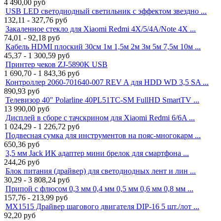
4 490,00
руб
USB LED светодиодный светильник с эффектом звездно ...
132,11 - 327,76
руб
Закаленное стекло для Xiaomi Redmi 4X/5/4A/Note 4X ...
74,01 - 92,18
руб
Кабель HDMI плоский 30см 1м 1,5м 2м 3м 5м 7,5м 10м ...
45,37 - 1 300,59
руб
Принтер чеков ZJ-5890K USB
1 690,70 - 1 843,36
руб
Контроллер 2060-701640-007 REV A для HDD WD 3,5 SA ...
890,93
руб
Телевизор 40" Polarline 40PL51TC-SM FullHD SmartTV ...
13 990,00
руб
Дисплей в сборе с тачскрином для Xiaomi Redmi 6/6A ...
1 024,29 - 1 226,72
руб
Подвесная сумка для инструментов на пояс-многокарм ...
650,36
руб
3,5 мм Jack ИК адаптер мини брелок для смартфона ...
244,26
руб
Блок питания (драйвер) для светодиодных лент и лин ...
30,29 - 3 808,24
руб
Припой с флюсом 0,3 мм 0,4 мм 0,5 мм 0,6 мм 0,8 мм ...
157,76 - 213,99
руб
MX1515 Драйвер шагового двигателя DIP-16 5 шт./лот ...
92,20
руб