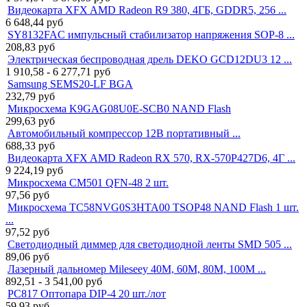
Видеокарта XFX AMD Radeon R9 380, 4ГБ, GDDR5, 256 ...
6 648,44
руб
SY8132FAC импульсный стабилизатор напряжения SOP-8 ...
208,83
руб
Электрическая беспроводная дрель DEKO GCD12DU3 12 ...
1 910,58 - 6 277,71
руб
Samsung SEMS20-LF BGA
232,79
руб
Микросхема K9GAG08U0E-SCB0 NAND Flash
299,63
руб
Автомобильный компрессор 12В портативный ...
688,33
руб
Видеокарта XFX AMD Radeon RX 570, RX-570P427D6, 4Г ...
9 224,19
руб
Микросхема CM501 QFN-48 2 шт.
97,56
руб
Микросхема TC58NVG0S3HTA00 TSOP48 NAND Flash 1 шт.
...
97,52
руб
Светодиодный диммер для светодиодной ленты SMD 505 ...
89,06
руб
Лазерный дальномер Mileseey 40M, 60M, 80M, 100M ...
892,51 - 3 541,00
руб
PC817 Оптопара DIP-4 20 шт./лот
59,93
руб