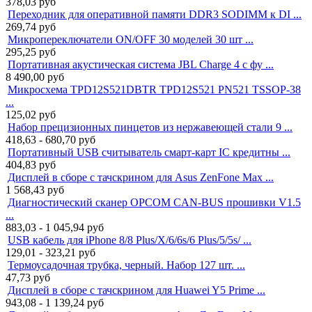
378,03
руб
Переходник для оперативной памяти DDR3 SODIMM к DI ...
269,74
руб
Микропереключатели ON/OFF 30 моделей 30 шт ...
295,25
руб
Портативная акустическая система JBL Charge 4 с фу ...
8 490,00
руб
Микросхема TPD12S521DBTR TPD12S521 PN521 TSSOP-38
...
125,02
руб
Набор прецизионных пинцетов из нержавеющей стали 9 ...
418,63 - 680,70
руб
Портативный USB считыватель смарт-карт IC кредитны ...
404,83
руб
Дисплей в сборе с тачскрином для Asus ZenFone Max ...
1 568,43
руб
Диагностический сканер OPCOM CAN-BUS прошивки V1.5
...
883,03 - 1 045,94
руб
USB кабель для iPhone 8/8 Plus/X/6/6s/6 Plus/5/5s/ ...
129,01 - 323,21
руб
Термоусадочная трубка, черный. Набор 127 шт. ...
47,73
руб
Дисплей в сборе с тачскрином для Huawei Y5 Prime ...
943,08 - 1 139,24
руб