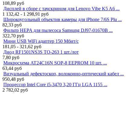
108,89
руб
Дисплей в сборе с тачскрином для Lenovo Vibe K5 A6 ...
1 132,42 - 1 298,91
руб
Широкоугольный объектив камеры для iPhone 7/6S Plu ...
82,33
руб
Фильтр HEPA для пылесоса Samsung DJ97-01670B ...
322,70
руб
Мини USB WiFi адаптер 150 Мбит/с
181,05 - 321,62
руб
Диод RF1501NS3S TO-263 1 шт./лот
7,80
руб
Микросхема AT24C16N SOP-8 EEPROM 10 шт. ...
63,44
руб
Визуальный дефектоскоп, волоконно-оптический кабел ...
950,48
руб
Процессор Intel Core i5-3470 3,20 ГГц LGA 1155 ...
2 782,02
руб