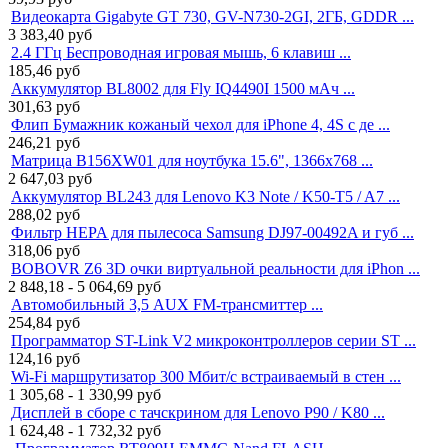
Видеокарта Gigabyte GT 730, GV-N730-2GI, 2ГБ, GDDR ...
3 383,40
руб
2.4 ГГц Беспроводная игровая мышь, 6 клавиш ...
185,46
руб
Аккумулятор BL8002 для Fly IQ4490I 1500 мАч ...
301,63
руб
Флип Бумажник кожаный чехол для iPhone 4, 4S с де ...
246,21
руб
Матрица B156XW01 для ноутбука 15.6", 1366x768 ...
2 647,03
руб
Аккумулятор BL243 для Lenovo K3 Note / K50-T5 / A7 ...
288,02
руб
Фильтр HEPA для пылесоса Samsung DJ97-00492A и губ ...
318,06
руб
BOBOVR Z6 3D очки виртуальной реальности для iPhon ...
2 848,18 - 5 064,69
руб
Автомобильный 3,5 AUX FM-трансмиттер ...
254,84
руб
Программатор ST-Link V2 микроконтроллеров серии ST ...
124,16
руб
Wi-Fi маршрутизатор 300 Мбит/с встраиваемый в стен ...
1 305,68 - 1 330,99
руб
Дисплей в сборе с тачскрином для Lenovo P90 / K80 ...
1 624,48 - 1 732,32
руб