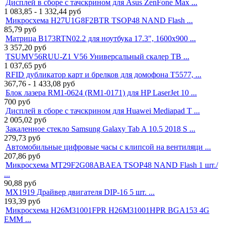
Дисплей в сборе с тачскрином для Asus ZenFone Max ...
1 083,85 - 1 332,44
руб
Микросхема H27U1G8F2BTR TSOP48 NAND Flash ...
85,79
руб
Матрица B173RTN02.2 для ноутбука 17.3", 1600x900 ...
3 357,20
руб
TSUMV56RUU-Z1 V56 Универсальный скалер ТВ ...
1 037,65
руб
RFID дубликатор карт и брелков для домофона T5577, ...
367,76 - 1 433,08
руб
Блок лазера RM1-0624 (RM1-0171) для HP LaserJet 10 ...
700
руб
Дисплей в сборе с тачскрином для Huawei Mediapad T ...
2 005,02
руб
Закаленное стекло Samsung Galaxy Tab A 10.5 2018 S ...
279,73
руб
Автомобильные цифровые часы с клипсой на вентиляци ...
207,86
руб
Микросхема MT29F2G08ABAEA TSOP48 NAND Flash 1 шт./
...
90,88
руб
MX1919 Драйвер двигателя DIP-16 5 шт. ...
193,39
руб
Микросхема H26M31001FPR H26M31001HPR BGA153 4G
EMM ...