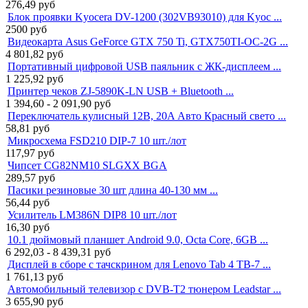
276,49
руб
Блок проявки Kyocera DV-1200 (302VB93010) для Kyoc ...
2500
руб
Видеокарта Asus GeForce GTX 750 Ti, GTX750TI-OC-2G ...
4 801,82
руб
Портативный цифровой USB паяльник с ЖК-дисплеем ...
1 225,92
руб
Принтер чеков ZJ-5890K-LN USB + Bluetooth ...
1 394,60 - 2 091,90
руб
Переключатель кулисный 12В, 20A Авто Красный свето ...
58,81
руб
Микросхема FSD210 DIP-7 10 шт./лот
117,97
руб
Чипсет CG82NM10 SLGXX BGA
289,57
руб
Пасики резиновые 30 шт длина 40-130 мм ...
56,44
руб
Усилитель LM386N DIP8 10 шт./лот
16,30
руб
10.1 дюймовый планшет Android 9.0, Octa Core, 6GB ...
6 292,03 - 8 439,31
руб
Дисплей в сборе с тачскрином для Lenovo Tab 4 TB-7 ...
1 761,13
руб
Автомобильный телевизор с DVB-T2 тюнером Leadstar ...
3 655,90
руб