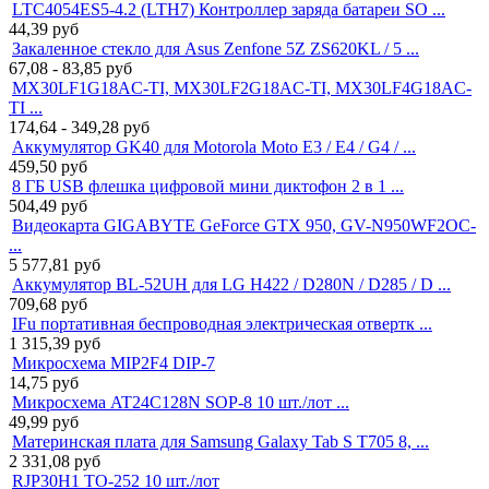
LTC4054ES5-4.2 (LTH7) Контроллер заряда батареи SO ...
44,39
руб
Закаленное стекло для Asus Zenfone 5Z ZS620KL / 5 ...
67,08 - 83,85
руб
MX30LF1G18AC-TI, MX30LF2G18AC-TI, MX30LF4G18AC-
TI ...
174,64 - 349,28
руб
Аккумулятор GK40 для Motorola Moto E3 / E4 / G4 / ...
459,50
руб
8 ГБ USB флешка цифровой мини диктофон 2 в 1 ...
504,49
руб
Видеокарта GIGABYTE GeForce GTX 950, GV-N950WF2OC-
...
5 577,81
руб
Аккумулятор BL-52UH для LG H422 / D280N / D285 / D ...
709,68
руб
IFu портативная беспроводная электрическая отвертк ...
1 315,39
руб
Микросхема MIP2F4 DIP-7
14,75
руб
Микросхема AT24C128N SOP-8 10 шт./лот ...
49,99
руб
Материнская плата для Samsung Galaxy Tab S T705 8, ...
2 331,08
руб
RJP30H1 TO-252 10 шт./лот