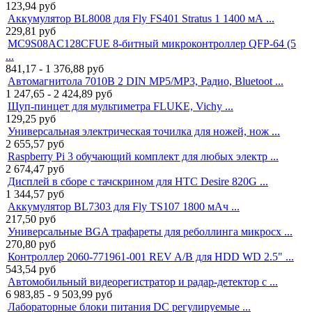
123,94
руб
Аккумулятор BL8008 для Fly FS401 Stratus 1 1400 мА ...
229,81
руб
MC9S08AC128CFUE 8-битный микроконтроллер QFP-64 (5
...
841,17 - 1 376,88
руб
Автомагнитола 7010B 2 DIN MP5/MP3, Радио, Bluetoot ...
1 247,65 - 2 424,89
руб
Щуп-пинцет для мультиметра FLUKE, Vichy ...
129,25
руб
Универсальная электрическая точилка для ножей, нож ...
2 655,57
руб
Raspberry Pi 3 обучающий комплект для любых электр ...
2 674,47
руб
Дисплей в сборе с тачскрином для HTC Desire 820G ...
1 344,57
руб
Аккумулятор BL7303 для Fly TS107 1800 мАч ...
217,50
руб
Универсальные BGA трафареты для реболлинга микросх ...
270,80
руб
Контроллер 2060-771961-001 REV A/B для HDD WD 2.5" ...
543,54
руб
Автомобильный видеорегистратор и радар-детектор с ...
6 983,85 - 9 503,99
руб
Лабораторные блоки питания DC регулируемые ...