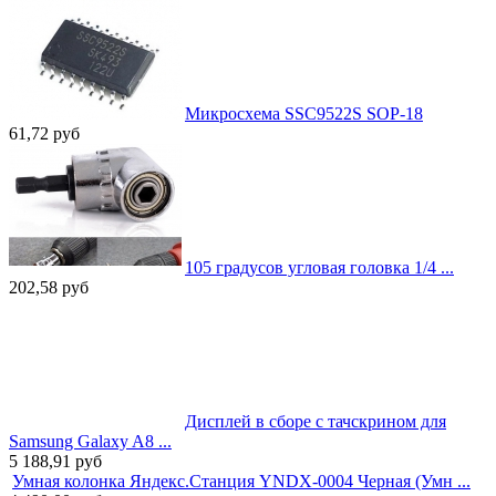
Микросхема SSC9522S SOP-18
61,72
руб
105 градусов угловая головка 1/4 ...
202,58
руб
Дисплей в сборе с тачскрином для
Samsung Galaxy A8 ...
5 188,91
руб
Умная колонка Яндекс.Станция YNDX-0004 Черная (Умн ...