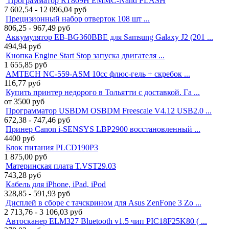
Программатор RT809H EMMC-Nand FLASH
7 602,54 - 12 096,04
руб
Прецизионный набор отверток 108 шт ...
806,25 - 967,49
руб
Аккумулятор EB-BG360BBE для Samsung Galaxy J2 (201 ...
494,94
руб
Кнопка Engine Start Stop запуска двигателя ...
1 655,85
руб
AMTECH NC-559-ASM 10cc флюс-гель + скребок ...
116,77
руб
Купить принтер недорого в Тольятти с доставкой. Га ...
от 3500
руб
Программатор USBDM OSBDM Freescale V4.12 USB2.0 ...
672,38 - 747,46
руб
Принер Canon i-SENSYS LBP2900 восстановленный ...
4400
руб
Блок питания PLCD190P3
1 875,00
руб
Материнская плата T.VST29.03
743,28
руб
Кабель для iPhone, iPad, iPod
328,85 - 591,93
руб
Дисплей в сборе с тачскрином для Asus ZenFone 3 Zo ...
2 713,76 - 3 106,03
руб
Автосканер ELM327 Bluetooth v1.5 чип PIC18F25K80 ( ...