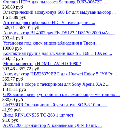
Фильтр HEPA для пылесоса Samsung DJ63-00672D ...
236,89
руб
Электрический воздуходув 600 Вт для выдувания/сбор ...
1 615,89
руб
Антенна для цифрового HDTV телевидения ...
246,71 - 563,91
руб
Аккумулятор BL4007 для Fly DS123 / DS130 2000 мАч ...
293,41
руб
Установка под ключ видеонаблюдения в Твери ...
10000
руб
Контактная группа для эл. чайников SL-168-1 10A ко ...
264,52
руб
Мини конвертер HDMI в AV HD 1080P
303,46 - 352,72
руб
Аккумулятор HB526379EBC для Huawei Enjoy 5 / Y6 Pr ...
365,77
руб
Дисплей в сборе с тачскрином для Sony Xperia XA2 ...
1 315,11
руб
GPS мини-трекер устройство отслеживающее местополо ...
830,69
руб
LM358DR Операционный усилитель SOP-8 10 шт. ...
41,99
руб
Диод RFN10NS3S TO-263 1 шт./лот
9,10
руб
AON7200 Транзистор N-канальный QFN 10 шт. ...