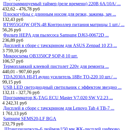
Программируемый таймер (реле времени) 220В 6A/10A/ ...
432,62 - 476,78
руб
Плоскогубцы с длинным носом для резки, зажима, зач ...
132,43
руб
RT9955GQW QFN-48 Контроллер питания матрицы 1 шт./ ...
56,26
руб
Фильтр HEPA для пылесоса Samsung DJ63-00672D ...
236,89
руб
Дисплей в сборе с тачскрином для ASUS Zenpad 10 Z3 ...
3 759,16
руб
Микросхема OB3350CP SOP-8 10 шт.
106,57
руб
Термоплавкий клеевой пистолет 220v для ремонта ...
440,01 - 907,60
руб
TDA2030A HI-FI аудио усилитель 18Вт TO-220 10 шт./ ...
99,15
руб
USB LED светодиодный светильник с эффектом звездно ...
132,11 - 327,76
руб
Программатор K-TAG ECU Master V7.020 SW V2.23 ...
4 242,31
руб
Дисплей в сборе с тачскрином для Lenovo Tab 4 TB-7 ...
1 761,13
руб
Samsung SEMS20-LF BGA
232,79
руб
Штангенциркуль-6 дюймов/150 мм ЖК-дисплей цифрово ...