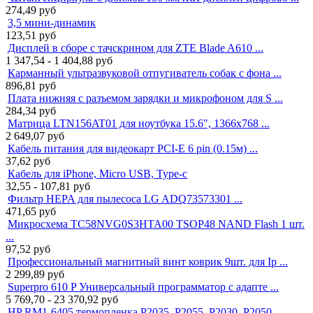
274,49
руб
3,5 мини-динамик
123,51
руб
Дисплей в сборе с тачскрином для ZTE Blade A610 ...
1 347,54 - 1 404,88
руб
Карманный ультразвуковой отпугиватель собак с фона ...
896,81
руб
Плата нижняя с разъемом зарядки и микрофоном для S ...
284,34
руб
Матрица LTN156AT01 для ноутбука 15.6", 1366x768 ...
2 649,07
руб
Кабель питания для видеокарт PCI-E 6 pin (0.15м) ...
37,62
руб
Кабель для iPhone, Micro USB, Type-c
32,55 - 107,81
руб
Фильтр HEPA для пылесоса LG ADQ73573301 ...
471,65
руб
Микросхема TC58NVG0S3HTA00 TSOP48 NAND Flash 1 шт.
...
97,52
руб
Профессиональный магнитный винт коврик 9шт. для Ip ...
2 299,89
руб
Superpro 610 P Универсальный программатор с адапте ...
5 769,70 - 23 370,92
руб
HP RM1-6405 термопленка P2035, P2055, P2030, P2050 ...