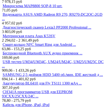
7 978,15
руб
Микросхема MAP8800 SOP-8 10 шт.
71,05
руб
Видеокарта ASUS AMD Radeon R9 270, R9270-DC2OC-2GD
...
4 957,02
руб
Диагностический сканер Lexia3 PP2000 Professional ...
3 803,09
руб
Материнская плата Asus K53SV
2 294,02 - 2 361,49
руб
Смарт-кольцо NFC Smart Ring для Android ...
63,86 - 153,25
руб
Беспроводной Bluetooth AUX аудио приемник ...
169,66
руб
USB тестер UM34/UM34C, UM24/UM24C, UM25/UM25C DC
...
909,06 - 1 433,26
руб
SAMSUNG 2,5 дюймов HDD 5400 об./мин. IDE жесткий д ...
694,14 - 1 401,02
руб
Аккумулятор BL6410 для Fly TS111 1300 мАч ...
307,10
руб
CH341A программатор USB для EEPROM
93CXX/25CXX/24C ...
78,80 - 275,79
руб
Кабель для iPhone, iPad, iPod