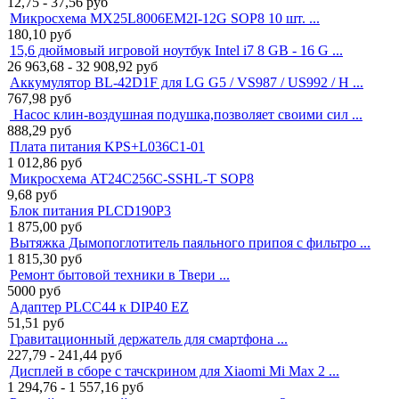
12,75 - 37,56
руб
Микросхема MX25L8006EM2I-12G SOP8 10 шт. ...
180,10
руб
15,6 дюймовый игровой ноутбук Intel i7 8 GB - 16 G ...
26 963,68 - 32 908,92
руб
Аккумулятор BL-42D1F для LG G5 / VS987 / US992 / H ...
767,98
руб
Насос клин-воздушная подушка,позволяет своими сил ...
888,29
руб
Плата питания KPS+L036C1-01
1 012,86
руб
Микросхема AT24C256C-SSHL-T SOP8
9,68
руб
Блок питания PLCD190P3
1 875,00
руб
Вытяжка Дымопоглотитель паяльного припоя с фильтро ...
1 815,30
руб
Ремонт бытовой техники в Твери ...
5000
руб
Адаптер PLCC44 к DIP40 EZ
51,51
руб
Гравитационный держатель для смартфона ...
227,79 - 241,44
руб
Дисплей в сборе с тачскрином для Xiaomi Mi Max 2 ...
1 294,76 - 1 557,16
руб