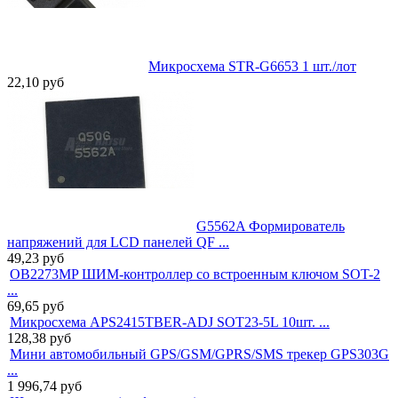
Микросхема STR-G6653 1 шт./лот
22,10
руб
G5562A Формирователь
напряжений для LCD панелей QF ...
49,23
руб
OB2273MP ШИМ-контроллер со встроенным ключом SOT-2
...
69,65
руб
Микросхема APS2415TBER-ADJ SOT23-5L 10шт. ...
128,38
руб
Мини автомобильный GPS/GSM/GPRS/SMS трекер GPS303G
...
1 996,74
руб