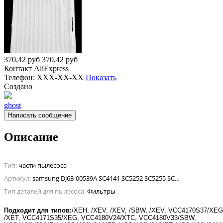
370,42
руб
370,42
руб
Контакт
AliExpress
Телефон:
XXX-XX-XX
Показать
Создано
ghost
Написать сообщение
Описание
Тип:
части пылесоса
Артикул:
samsung DJ63-00539A SC4141 SC5252 SC5255 SC5280 SC5285 SC52E0
Тип деталей для пылесоса:
Фильтры
Подходит для типов:
/XEH, /XEV, /XEV, /SBW, /XEV, VCC4170S37/XEG
/XET, VCC4171S35/XEG, VCC4180V24/XTC, VCC4180V33/SBW,