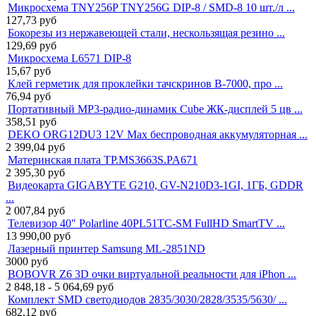
Микросхема TNY256P TNY256G DIP-8 / SMD-8 10 шт./л ...
127,73
руб
Бокорезы из нержавеющей стали, нескользящая резино ...
129,69
руб
Микросхема L6571 DIP-8
15,67
руб
Клей герметик для проклейки тачскринов B-7000, про ...
76,94
руб
Портативный MP3-радио-динамик Cube ЖК-дисплей 5 цв ...
358,51
руб
DEKO ORG12DU3 12V Max беспроводная аккумуляторная ...
2 399,04
руб
Материнская плата TP.MS3663S.PA671
2 395,30
руб
Видеокарта GIGABYTE G210, GV-N210D3-1GI, 1ГБ, GDDR
...
2 007,84
руб
Телевизор 40" Polarline 40PL51TC-SM FullHD SmartTV ...
13 990,00
руб
Лазерный принтер Samsung ML-2851ND
3000
руб
BOBOVR Z6 3D очки виртуальной реальности для iPhon ...
2 848,18 - 5 064,69
руб
Комплект SMD светодиодов 2835/3030/2828/3535/5630/ ...
682,12
руб