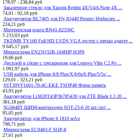
178,97 - 238,84
руб
Закаленное стекло для Xiaomi Redmi 4X/5/4A/Note 4X ...
74,01 - 92,18
руб
Аккумулятор BL7405 для Fly IQ449 Pronto/ Highscree ...
224,21
руб
Материнская плата BN41-02356C
5 233,03
руб
TKDMR TV160 Full HD LVDS VGA тестер с пятью адапте ...
9 645,17
руб
Микросхема EN25Q32B-104HIP SOP8
19,66
руб
Дисплей в сборе с тачскрином для Lenovo Vibe C2 Po ...
1 091,97
руб
USB кабель для iPhone 8/8 Plus/X/6/6s/6 Plus/5/5s/ ...
129,01 - 323,21
руб
SST39VF1601-70-4C-EKE TSOP48 Флеш память
43,93
руб
Аккумулятор Li3820T43P3h785439 для ZTE Blade L3 20 ...
381,18
руб
SG6848T ШИМ-контроллер SOT-23-6 10 шт./лот ...
95,05
руб
Аккумулятор для iPhone 6 1810 мАч
798,71
руб
Микросхема EC9483-F SOP-8
27,61
руб