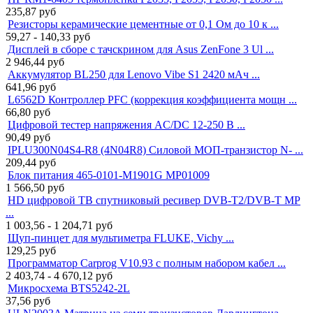
235,87
руб
Резисторы керамические цементные от 0,1 Ом до 10 к ...
59,27 - 140,33
руб
Дисплей в сборе с тачскрином для Asus ZenFone 3 Ul ...
2 946,44
руб
Аккумулятор BL250 для Lenovo Vibe S1 2420 мАч ...
641,96
руб
L6562D Контроллер PFC (коррекция коэффициента мощн ...
66,80
руб
Цифровой тестер напряжения AC/DC 12-250 В ...
90,49
руб
IPLU300N04S4-R8 (4N04R8) Силовой МОП-транзистор N- ...
209,44
руб
Блок питания 465-0101-M1901G MP01009
1 566,50
руб
HD цифровой ТВ спутниковый ресивер DVB-T2/DVB-T MP
...
1 003,56 - 1 204,71
руб
Щуп-пинцет для мультиметра FLUKE, Vichy ...
129,25
руб
Программатор Carprog V10.93 с полным набором кабел ...
2 403,74 - 4 670,12
руб
Микросхема BTS5242-2L
37,56
руб