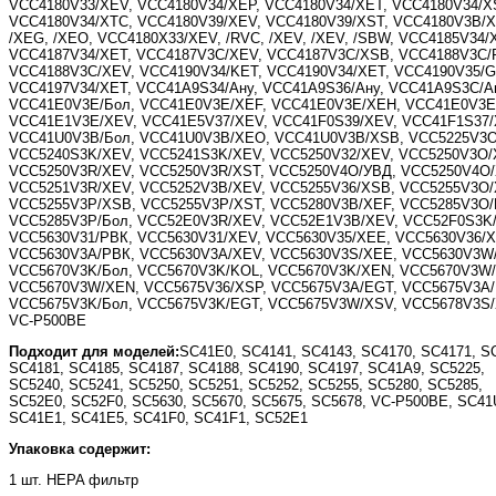
VCC4180V33/XEV, VCC4180V34/XEP, VCC4180V34/XET, VCC4180V34/X
VCC4180V34/XTC, VCC4180V39/XEV, VCC4180V39/XST, VCC4180V3B/
/XEG, /XEO, VCC4180X33/XEV, /RVC, /XEV, /XEV, /SBW, VCC4185V34/
VCC4187V34/XET, VCC4187V3C/XEV, VCC4187V3C/XSB, VCC4188V3C/
VCC4188V3C/XEV, VCC4190V34/KET, VCC4190V34/XET, VCC4190V35/G
VCC4197V34/XET, VCC41A9S34/Ану, VCC41A9S36/Ану, VCC41A9S3C/А
VCC41E0V3E/Бол, VCC41E0V3E/XEF, VCC41E0V3E/XEH, VCC41E0V3E
VCC41E1V3E/XEV, VCC41E5V37/XEV, VCC41F0S39/XEV, VCC41F1S37/
VCC41U0V3B/Бол, VCC41U0V3B/XEO, VCC41U0V3B/XSB, VCC5225V3O
VCC5240S3K/XEV, VCC5241S3K/XEV, VCC5250V32/XEV, VCC5250V3O/
VCC5250V3R/XEV, VCC5250V3R/XST, VCC5250V4O/УВД, VCC5250V4O
VCC5251V3R/XEV, VCC5252V3B/XEV, VCC5255V36/XSB, VCC5255V3O/
VCC5255V3P/XSB, VCC5255V3P/XST, VCC5280V3B/XEF, VCC5285V3O/
VCC5285V3P/Бол, VCC52E0V3R/XEV, VCC52E1V3B/XEV, VCC52F0S3K
VCC5630V31/РВК, VCC5630V31/XEV, VCC5630V35/XEE, VCC5630V36/X
VCC5630V3A/РВК, VCC5630V3A/XEV, VCC5630V3S/XEE, VCC5630V3W
VCC5670V3K/Бол, VCC5670V3K/KOL, VCC5670V3K/XEN, VCC5670V3W
VCC5670V3W/XEN, VCC5675V36/XSP, VCC5675V3A/EGT, VCC5675V3A/
VCC5675V3K/Бол, VCC5675V3K/EGT, VCC5675V3W/XSV, VCC5678V3S/
VC-P500BE
Подходит для моделей:
SC41E0, SC4141, SC4143, SC4170, SC4171, S
SC4181, SC4185, SC4187, SC4188, SC4190, SC4197, SC41A9, SC5225,
SC5240, SC5241, SC5250, SC5251, SC5252, SC5255, SC5280, SC5285,
SC52E0, SC52F0, SC5630, SC5670, SC5675, SC5678, VC-P500BE, SC41
SC41E1, SC41E5, SC41F0, SC41F1, SC52E1
Упаковка содержит:
1 шт.
HEPA фильтр