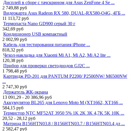
Дисплей в сборе с тачскрином для Asus ZenFone 4 Se ...
2 749,88
руб
Видеокарта Asus Radeon RX 580, DUAL-RX580-O4G, 4ГБ ...
11 113,72
руб
Термопаста Nano GD900 серый 30 г
342,69
руб
Кондиционер USB компактный
2 002,99
руб
Кабель для тестирования питания iPhone ...
818,32
руб
Чехол-накладка для Xiaomi Mi A1, Mi A2, Mi A2 lite ...
120,38
руб
Прибор для проверки светодиодов GJ2C ...
1 798,48
руб
Картридж PD-201 для PANTUM P2200/ P2500NW/ M6500NW
...
2 747,30
руб
Держатель ЖК-экрана
13 091,29 - 20 386,96
руб
Аккумулятор BL265 для Lenovo Moto M (XT1662, XT166 ...
584,15
руб
Термистор NTC MF52AT 3950 5% 1K 2K 3K 4,7K 5K 10K ...
20,52 - 28,12
руб
Матрица B156HTN03.8 / B156HTN03.7 / B156HTN03.4 дл ...
2 582,47
руб