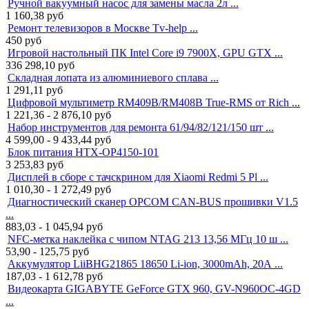
Ручной вакуумный насос для замены масла 2л ...
1 160,38
руб
Ремонт телевизоров в Москве Tv-help ...
450
руб
Игровой настольный ПК Intel Core i9 7900X, GPU GTX ...
336 298,10
руб
Складная лопата из алюминиевого сплава ...
1 291,11
руб
Цифровой мультиметр RM409B/RM408B True-RMS от Rich ...
1 221,36 - 2 876,10
руб
Набор инструментов для ремонта 61/94/82/121/150 шт ...
4 599,00 - 9 433,44
руб
Блок питания HTX-OP4150-101
3 253,83
руб
Дисплей в сборе с тачскрином для Xiaomi Redmi 5 Pl ...
1 010,30 - 1 272,49
руб
Диагностический сканер OPCOM CAN-BUS прошивки V1.5
...
883,03 - 1 045,94
руб
NFC-метка наклейка с чипом NTAG 213 13,56 МГц 10 ш ...
53,90 - 125,75
руб
Аккумулятор LiiBHG21865 18650 Li-ion, 3000mAh, 20А ...
187,03 - 1 612,78
руб
Видеокарта GIGABYTE GeForce GTX 960, GV-N960OC-4GD
...