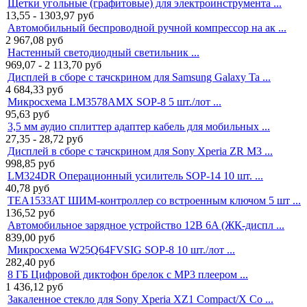
Щетки угольные (графитовые) для электроинструмента ...
13,55 - 1303,97
руб
Автомобильный беспроводной ручной компрессор на ак ...
2 967,08
руб
Настенный светодиодный светильник ...
969,07 - 2 113,70
руб
Дисплей в сборе с тачскрином для Samsung Galaxy Ta ...
4 684,33
руб
Микросхема LM3578AMX SOP-8 5 шт./лот ...
95,63
руб
3,5 мм аудио сплиттер адаптер кабель для мобильных ...
27,35 - 28,72
руб
Дисплей в сборе с тачскрином для Sony Xperia ZR M3 ...
998,85
руб
LM324DR Операционный усилитель SOP-14 10 шт. ...
40,78
руб
TEA1533AT ШИМ-контроллер со встроенным ключом 5 шт ...
136,52
руб
Автомобильное зарядное устройство 12В 6A (ЖК-диспл ...
839,00
руб
Микросхема W25Q64FVSIG SOP-8 10 шт./лот ...
282,40
руб
8 ГБ Цифровой диктофон брелок с MP3 плеером ...
1 436,12
руб
Закаленное стекло для Sony Xperia XZ1 Compact/X Co ...