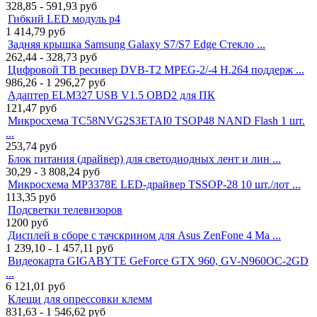
328,85 - 591,93
руб
Гибкий LED модуль p4
1 414,79
руб
Задняя крышка Samsung Galaxy S7/S7 Edge Стекло ...
262,44 - 328,73
руб
Цифровой ТВ ресивер DVB-T2 MPEG-2/-4 H.264 поддерж ...
986,26 - 1 296,27
руб
Адаптер ELM327 USB V1.5 OBD2 для ПК
121,47
руб
Микросхема TC58NVG2S3ETAI0 TSOP48 NAND Flash 1 шт.
...
253,74
руб
Блок питания (драйвер) для светодиодных лент и лин ...
30,29 - 3 808,24
руб
Микросхема MP3378E LED-драйвер TSSOP-28 10 шт./лот ...
113,35
руб
Подсветки телевизоров
1200
руб
Дисплей в сборе с тачскрином для Asus ZenFone 4 Ma ...
1 239,10 - 1 457,11
руб
Видеокарта GIGABYTE GeForce GTX 960, GV-N960OC-2GD
...
6 121,01
руб
Клещи для опрессовки клемм
831,63 - 1 546,62
руб